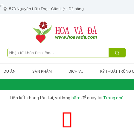
om
573 Nguyễn Hữu Thọ - Cẩm Lệ - Đà nẵng
DỰ ÁN
SẢN PHẨM
DỊCH VỤ
KỸ THUẬT TRỒNG 
Liên kết không tồn tại, vui lòng
bấm
để quay lại
Trang chủ
.