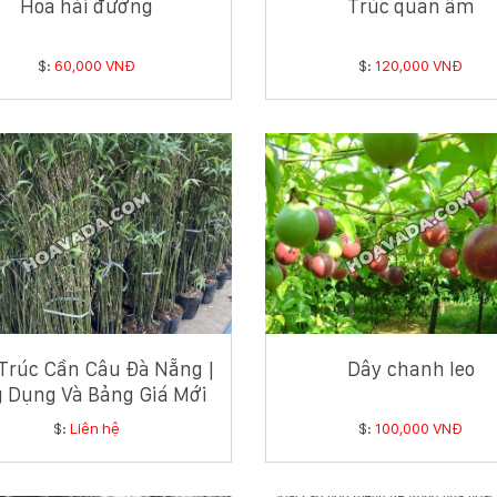
Hoa hải đường
Trúc quan âm
$:
60,000 VNĐ
$:
120,000 VNĐ
Trúc Cần Câu Đà Nẵng |
Dây chanh leo
 Dụng Và Bảng Giá Mới
Nhất
$:
Liên hệ
$:
100,000 VNĐ