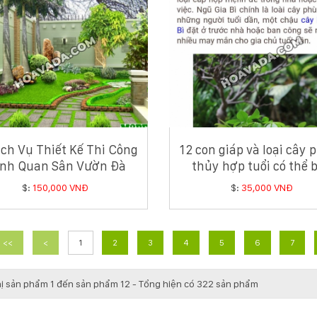
ịch Vụ Thiết Kế Thi Công
12 con giáp và loại cây 
nh Quan Sân Vườn Đà
thủy hợp tuổi có thể 
Nẵng
chưa biết
$:
150,000 VNĐ
$:
35,000 VNĐ
<<
<
1
2
3
4
5
6
7
hị sản phẩm 1 đến sản phẩm 12 - Tổng hiện có 322 sản phẩm