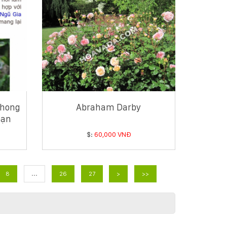
phong
Abraham Darby
bạn
$:
60,000 VNĐ
8
...
26
27
>
>>