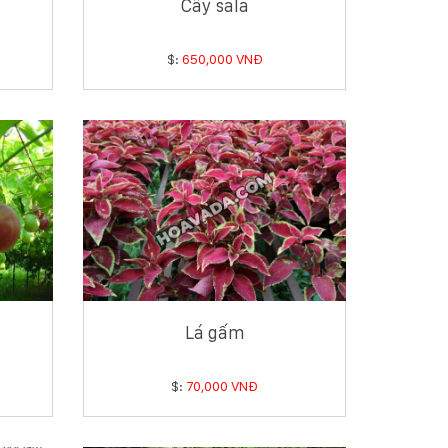
Cây sala
$:
650,000 VNĐ
Lá gấm
$:
70,000 VNĐ