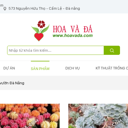
om
573 Nguyễn Hữu Thọ - Cẩm Lệ - Đà nẵng
DỰ ÁN
DỊCH VỤ
KỸ THUẬT TRỒNG 
SẢN PHẨM
 vườn Đà Nẵng