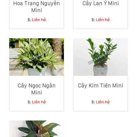
Hoa Trạng Nguyên
Cây Lan Ý Mini
Hotline
Mini
:
0931.914.968
$:
Liên hệ
$:
Liên hệ
hoasenvietdn@gmail.com
573
Nguyễn
Hữu
Thọ
Cây Ngọc Ngân
Cây Kim Tiền Mini
-
Mini
Cẩm
Lệ
$:
Liên hệ
$:
Liên hệ
-
Đà
nẵng