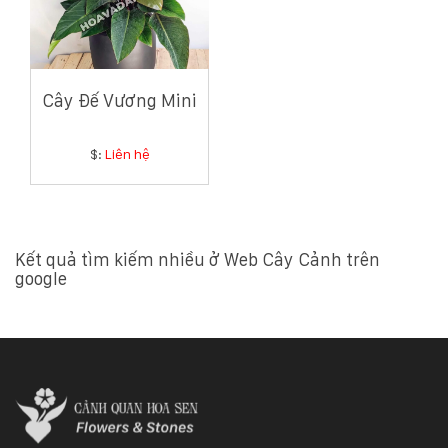
132
-
168
Võ
Chí
Cây Đế Vương Mini
Công
-
Hòa
$:
Liên hệ
Quý
-
TP.
Đà
Nẵng
Kết quả tìm kiếm nhiều ở Web Cây Cảnh trên
google