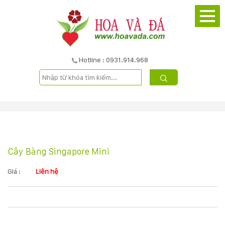
TRANG
CHỦ
GIỚI
Hotline : 0931.914.968
THIỆU
DỰ
ÁN
Cây Bàng Singapore Mini
SẢN
PHẨM
Giá :
Liên hệ
DỊCH
VỤ