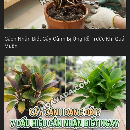
Cách Nhận Biết Cây Cảnh Bị Úng Rễ Trước Khi Quá
Muộn