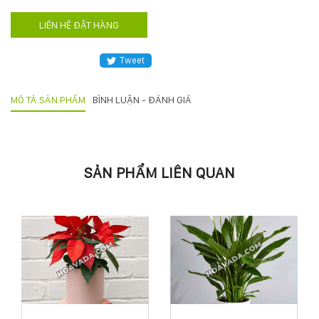
KỸ
LIÊN HỆ ĐẶT HÀNG
THUẬT
Tweet
TRỒNG
MÔ TẢ SẢN PHẨM
BÌNH LUẬN - ĐÁNH GIÁ
CÂY
HÌNH
SẢN PHẨM LIÊN QUAN
ẢNH
LIÊN
HỆ