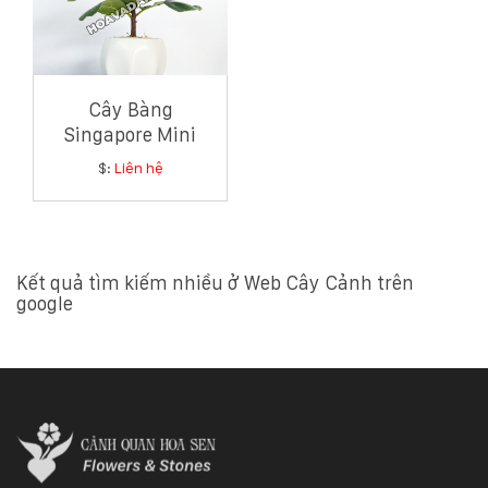
132
-
168
Võ
Chí
Cây Bàng
Công
Singapore Mini
-
Hòa
$:
Liên hệ
Quý
-
TP.
Đà
Nẵng
Kết quả tìm kiếm nhiều ở Web Cây Cảnh trên
google