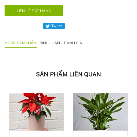
KỸ
LIÊN HỆ ĐẶT HÀNG
THUẬT
Tweet
TRỒNG
MÔ TẢ SẢN PHẨM
BÌNH LUẬN - ĐÁNH GIÁ
CÂY
HÌNH
SẢN PHẨM LIÊN QUAN
ẢNH
LIÊN
HỆ