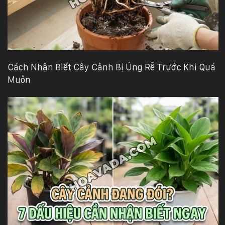
Cách Nhận Biết Cây Cảnh Bị Úng Rễ Trước Khi Quá
Muộn