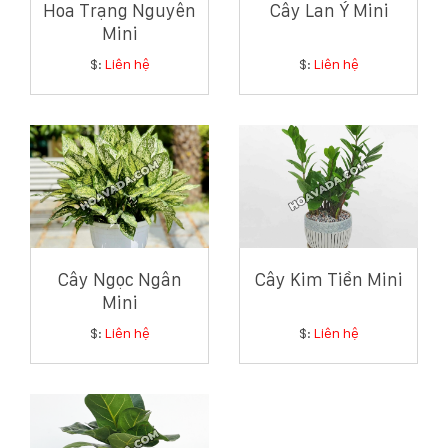
Hoa Trạng Nguyên
Cây Lan Ý Mini
Hotline
Mini
:
0931.914.968
$:
Liên hệ
$:
Liên hệ
hoasenvietdn@gmail.com
573
Nguyễn
Hữu
Thọ
Cây Ngọc Ngân
Cây Kim Tiền Mini
-
Mini
Cẩm
Lệ
$:
Liên hệ
$:
Liên hệ
-
Đà
nẵng