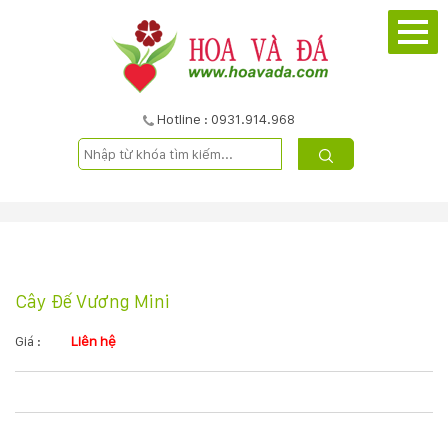
TRANG
CHỦ
GIỚI
Hotline : 0931.914.968
THIỆU
DỰ
ÁN
Cây Đế Vương Mini
SẢN
PHẨM
Giá :
Liên hệ
DỊCH
VỤ