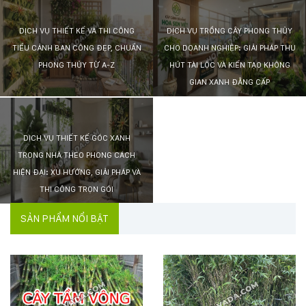
DỊCH VỤ THIẾT KẾ VÀ THI CÔNG
DỊCH VỤ TRỒNG CÂY PHONG THỦY
TIỂU CẢNH BAN CÔNG ĐẸP, CHUẨN
CHO DOANH NGHIỆP: GIẢI PHÁP THU
PHONG THỦY TỪ A-Z
HÚT TÀI LỘC VÀ KIẾN TẠO KHÔNG
GIAN XANH ĐẲNG CẤP
DỊCH VỤ THIẾT KẾ GÓC XANH
TRONG NHÀ THEO PHONG CÁCH
HIỆN ĐẠI: XU HƯỚNG, GIẢI PHÁP VÀ
THI CÔNG TRỌN GÓI
SẢN PHẨM NỔI BẬT