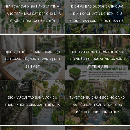
132
BÁN CÂY CẢNH ĐÀ NẴNG UY TÍN –
DỊCH VỤ BẢO DƯỠNG CẢNH QUAN
-
HÀNG TRĂM MẪU CÂY ĐẸP CHO NHÀ
ĐỊNH KỲ CHUYÊN NGHIỆP – GIỮ
168
Võ
Ở, VĂN PHÒNG VÀ SÂN VƯỜN
KHÔNG GIAN XANH LUÔN HOÀN HẢO
Chí
Công
-
Hòa
Quý
DỊCH VỤ THIẾT KẾ CẢNH QUAN BIỆT
DỊCH VỤ CUNG CẤP VÀ THI CÔNG
-
THỰ ĐẲNG CẤP, SANG TRỌNG | HOA
CỎ NHÂN TẠO SÂN VƯỜN ĐÀ NẴNG
TP.
Đà
SEN VIỆT
UY TÍN GIÁ RẺ
Nẵng
DỊCH VỤ CẢI TẠO SÂN VƯỜN CŨ
TUYỆT CHIÊU CHĂM SÓC HỒ CÁ KOI
THÀNH KHÔNG GIAN XANH HIỆN ĐẠI
VÀ TIỂU CẢNH SÂN VƯỜN LUÔN
BỀN ĐẸP, HỢP PHONG THỦY