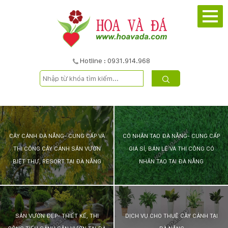
TRANG
CHỦ
GIỚI
Hotline : 0931.914.968
THIỆU
DỰ
ÁN
CÂY CẢNH ĐÀ NẴNG- CUNG CẤP VÀ
CỎ NHÂN TẠO ĐÀ NẴNG- CUNG CẤP
THI CÔNG CÂY CẢNH SÂN VƯỜN
GIÁ SỈ, BÁN LẺ VÀ THI CÔNG CỎ
SẢN
BIỆT THỰ, RESORT TẠI ĐÀ NẴNG
NHÂN TẠO TẠI ĐÀ NẴNG
PHẨM
DỊCH
SÂN VƯỜN ĐẸP- THIẾT KẾ, THI
DỊCH VỤ CHO THUÊ CÂY CẢNH TẠI
VỤ