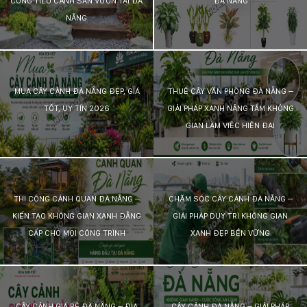
CÔNG TIỂU CẢNH SÂN VƯỜN TẠI ĐÀ
ĐÀ NẴNG
NẴNG
KỸ
THUẬT
TRỒNG
MUA CÂY CẢNH ĐÀ NẴNG ĐẸP, GIÁ
THUÊ CÂY VĂN PHÒNG ĐÀ NẴNG –
CÂY
TỐT, UY TÍN 2026
GIẢI PHÁP XANH NÂNG TẦM KHÔNG
GIAN LÀM VIỆC HIỆN ĐẠI
HÌNH
ẢNH
THI CÔNG CẢNH QUAN ĐÀ NẴNG –
CHĂM SÓC CÂY CẢNH ĐÀ NẴNG –
LIÊN
KIẾN TẠO KHÔNG GIAN XANH ĐẲNG
GIẢI PHÁP DUY TRÌ KHÔNG GIAN
HỆ
CẤP CHO MỌI CÔNG TRÌNH
XANH ĐẸP BỀN VỮNG
CÂY CẢNH GIÁ RẺ ĐÀ NẴNG – ĐỊA
CÂY CẢNH ĐÀ NẴNG – GIẢI PHÁP