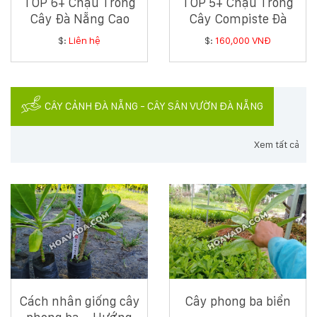
TOP 6+ Chậu Trồng
TOP 5+ Chậu Trồng
Cây Đà Nẵng Cao
Cây Compiste Đà
Cấp, Dễ Vận Chuyển
Nẵng Bền Đẹp, Giá
$:
Liên hệ
$:
160,000 VNĐ
Tốt
CÂY CẢNH ĐÀ NẴNG - CÂY SÂN VƯỜN ĐÀ NẴNG
Xem tất cả
Cách nhân giống cây
Cây phong ba biển