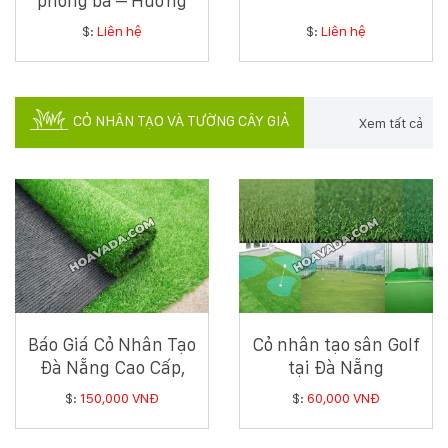
phong ba – Hướng
dẫn chi tiết từ
$:
Liên hệ
$:
Liên hệ
chuyên gia cây xanh
ven biển
CỎ NHÂN TẠO VÀ TƯỜNG CÂY GIẢ
Xem tất cả
Báo Giá Cỏ Nhân Tạo
Cỏ nhân tạo sân Golf
Đà Nẵng Cao Cấp,
tại Đà Nẵng
Giá Tốt Nhất 2025
$:
150,000 VNĐ
$:
60,000 VNĐ