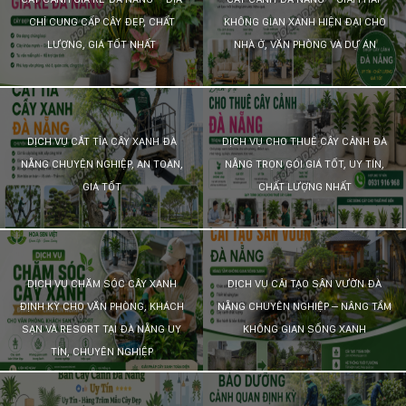
Hotline
CHỈ CUNG CẤP CÂY ĐẸP, CHẤT
KHÔNG GIAN XANH HIỆN ĐẠI CHO
:
LƯỢNG, GIÁ TỐT NHẤT
NHÀ Ở, VĂN PHÒNG VÀ DỰ ÁN
0931.914.968
hoasenvietdn@gmail.com
DỊCH VỤ CẮT TỈA CÂY XANH ĐÀ
DỊCH VỤ CHO THUÊ CÂY CẢNH ĐÀ
NẴNG CHUYÊN NGHIỆP, AN TOÀN,
NẴNG TRỌN GÓI GIÁ TỐT, UY TÍN,
573
GIÁ TỐT
CHẤT LƯỢNG NHẤT
Nguyễn
Hữu
Thọ
-
Cẩm
DỊCH VỤ CHĂM SÓC CÂY XANH
DỊCH VỤ CẢI TẠO SÂN VƯỜN ĐÀ
Lệ
ĐỊNH KỲ CHO VĂN PHÒNG, KHÁCH
NẴNG CHUYÊN NGHIỆP – NÂNG TẦM
-
SẠN VÀ RESORT TẠI ĐÀ NẴNG UY
KHÔNG GIAN SỐNG XANH
Đà
nẵng
TÍN, CHUYÊN NGHIỆP