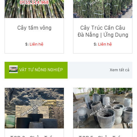
Cây tầm vông
Cây Trúc Cần Câu
Đà Nẵng | Ứng Dụng
Và Bảng Giá Mới
$:
Liên hệ
$:
Liên hệ
Nhất
VẬT TƯ NÔNG NGHIỆP
Xem tất cả