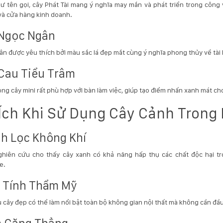
 tên gọi, cây Phát Tài mang ý nghĩa may mắn và phát triển trong công v
và cửa hàng kinh doanh.
Ngọc Ngân
n được yêu thích bởi màu sắc lá đẹp mắt cùng ý nghĩa phong thủy về tài 
Cau Tiểu Trâm
òng cây mini rất phù hợp với bàn làm việc, giúp tạo điểm nhấn xanh mát c
 Ích Khi Sử Dụng Cây Cảnh Trong
h Lọc Không Khí
ghiên cứu cho thấy cây xanh có khả năng hấp thụ các chất độc hại 
e.
 Tính Thẩm Mỹ
 cây đẹp có thể làm nổi bật toàn bộ không gian nội thất mà không cần đầu