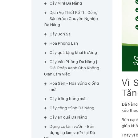
Cây Mini Đà Nẵng
Dịch Vụ Thiết Kế Thi Công
Sân Vườn Chuyên Nghiệp
Đà Nẵng
Cây Bon Sai
Hoa Phong Lan
Cây quà tặng khai trương
Cây Văn Phòng Đà Nẵng |
Giải Pháp Xanh Cho Không
Gian Làm Việc
Vì 
Hoa Sen - Hoa Súng giống
mới
Tăn
Cây trồng bóng mát
Đà Nẵng 
Cây công trình Đà Nẵng
kéo theo
Cây ăn quả Đà Nẵng
Bên cạnh
giúp khô
Dụng cụ làm vườn - Bán
dụng cụ làm vườn tại Đà
Thay vì 