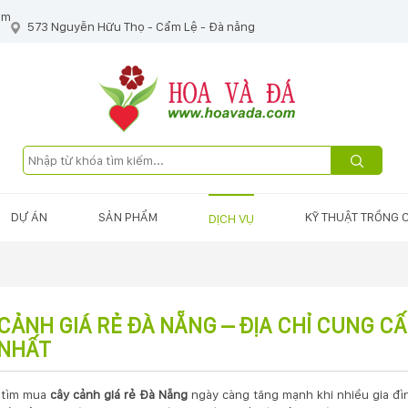
om
573 Nguyễn Hữu Thọ - Cẩm Lệ - Đà nẵng
DỰ ÁN
SẢN PHẨM
KỸ THUẬT TRỒNG 
DỊCH VỤ
CẢNH GIÁ RẺ ĐÀ NẴNG – ĐỊA CHỈ CUNG CẤ
 NHẤT
 tìm mua
cây cảnh giá rẻ Đà Nẵng
ngày càng tăng mạnh khi nhiều gia đì