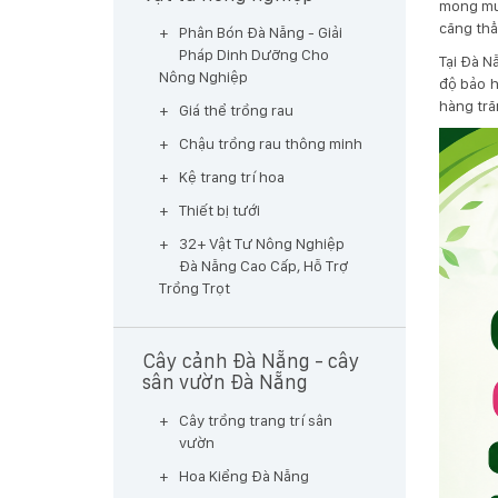
mong muố
căng thẳ
Phân Bón Đà Nẵng - Giải
Pháp Dinh Dưỡng Cho
Tại Đà N
Nông Nghiệp
độ bảo h
hàng tră
Giá thể trồng rau
Chậu trồng rau thông minh
Kệ trang trí hoa
Thiết bị tưới
32+ Vật Tư Nông Nghiệp
Đà Nẵng Cao Cấp, Hỗ Trợ
Trồng Trọt
Cây cảnh Đà Nẵng - cây
sân vườn Đà Nẵng
Cây trồng trang trí sân
vườn
Hoa Kiểng Đà Nẵng