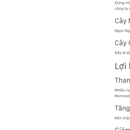
Đúng như
công ty 
Cây 
Ngọc Ngâ
Cây 
Đây là d
Lợi
Than
Nhiều n
Monoxid
Tăng
Một chậu