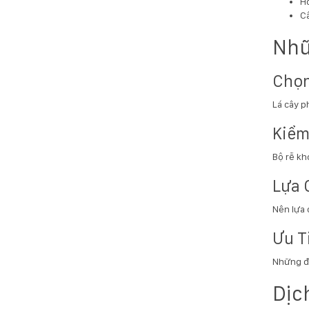
H
C
Nhữ
Chọn
Lá cây p
Kiểm
Bộ rễ kh
Lựa 
Nên lựa 
Ưu T
Những đơ
Dịc