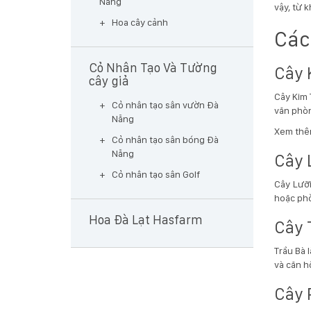
Nẵng
vậy, từ 
Hoa cây cảnh
Các
Cỏ Nhân Tạo Và Tường
Cây 
cây giả
Cây Kim 
Cỏ nhân tạo sân vườn Đà
văn phòn
Nẵng
Xem th
Cỏ nhân tạo sân bóng Đà
Nẵng
Cây 
Cỏ nhân tạo sân Golf
Cây Lưỡi
hoặc ph
Hoa Đà Lạt Hasfarm
Cây 
Trầu Bà 
và căn h
Cây 