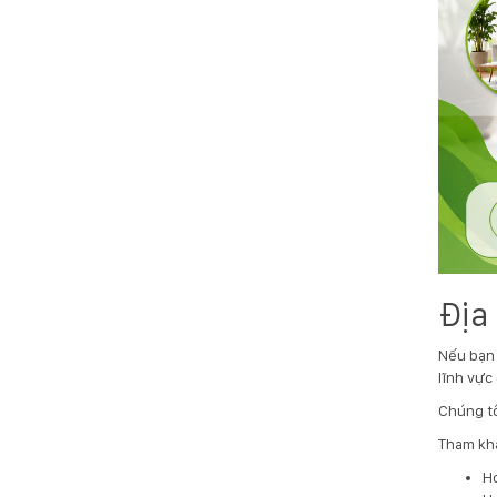
Địa
Nếu bạn 
lĩnh vực
Chúng tô
Tham kh
Ho