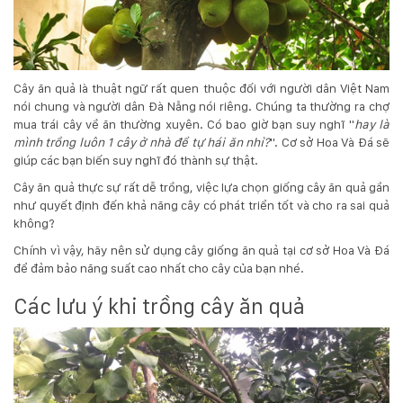
132
-
168
Võ
Chí
Cây ăn quả là thuật ngữ rất quen thuộc đối với người dân Việt Nam
Công
nói chung và người dân Đà Nẵng nói riêng. Chúng ta thường ra chợ
-
mua trái cây về ăn thường xuyên. Có bao giờ bạn suy nghĩ "
hay là
Hòa
mình trồng luôn 1 cây ở nhà để tự hái ăn nhỉ?
". Cơ sở Hoa Và Đá sẽ
Quý
giúp các bạn biến suy nghĩ đó thành sự thật.
-
Cây ăn quả thực sự rất dễ trồng, việc lựa chọn giống cây ăn quả gần
TP.
như quyết định đến khả năng cây có phát triển tốt và cho ra sai quả
Đà
không?
Nẵng
Chính vì vậy, hãy nên sử dụng cây giống ăn quả tại cơ sở Hoa Và Đá
để đảm bảo năng suất cao nhất cho cây của bạn nhé.
Các lưu ý khi trồng cây ăn quả