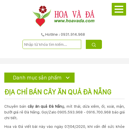
TRANG
CHỦ
GIỚI
Hotline : 0931.914.968
THIỆU
DỰ
ÁN
Danh mục sản phẩm
SẢN
ĐỊA CHỈ BÁN CÂY ĂN QUẢ ĐÀ NẴNG
PHẨM
Chuyên bán
cây ăn quả Đà Nẵn
g, mít thái, dừa xiêm, ổi, xoài, mận,
bưởi giá rẻ Đà Nẵng. Gọi/Zalo 0905.593.968 - 0916.700.968 báo giá
DỊCH
chi tiết.
VỤ
Hoa và Đá viết bài này vào ngày 07/04/2020, khi vấn đề sức khỏe