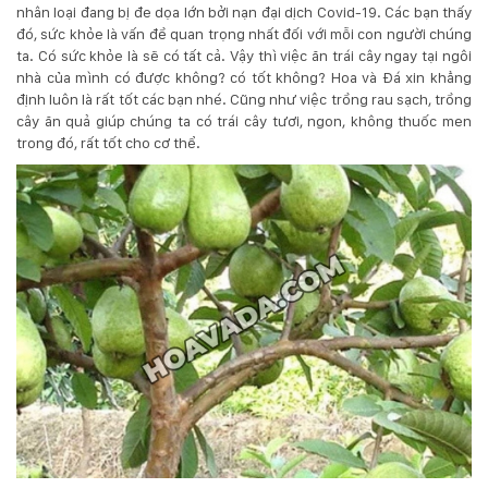
nhân loại đang bị đe dọa lớn bởi nạn đại dịch Covid-19. Các bạn thấy
đó, sức khỏe là vấn đề quan trọng nhất đối với mỗi con người chúng
KỸ
ta. Có sức khỏe là sẽ có tất cả. Vậy thì việc ăn trái cây ngay tại ngôi
nhà của mình có được không? có tốt không? Hoa và Đá xin khẳng
THUẬT
định luôn là rất tốt các bạn nhé. Cũng như việc trồng rau sạch, trồng
cây ăn quả giúp chúng ta có trái cây tươi, ngon, không thuốc men
TRỒNG
trong đó, rất tốt cho cơ thể.
CÂY
HÌNH
ẢNH
LIÊN
HỆ