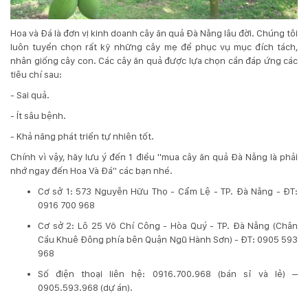
Hoa và Đá là đơn vị kinh doanh cây ăn quả Đà Nẵng lâu đời. Chúng tôi
luôn tuyển chọn rất kỹ những cây mẹ để phục vụ mục đích tách,
nhân giống cây con. Các cây ăn quả được lựa chọn cần đáp ứng các
tiêu chí sau:
- Sai quả.
- Ít sâu bệnh.
- Khả năng phát triển tự nhiên tốt.
Chính vì vậy, hãy lưu ý đến 1 điều "mua cây ăn quả Đà Nẵng là phải
nhớ ngay đến Hoa Và Đá" các bạn nhé.
Cơ sở 1: 573 Nguyễn Hữu Thọ - Cẩm Lệ - TP. Đà Nẵng - ĐT:
0916 700 968
Cơ sở 2: Lô 25 Võ Chí Công - Hòa Quý - TP. Đà Nẵng (Chân
Cầu Khuê Đông phía bên Quận Ngũ Hành Sơn) - ĐT: 0905 593
968
Số điện thoại liên hệ: 0916.700.968 (bán sỉ và lẻ) –
0905.593.968 (dự án).