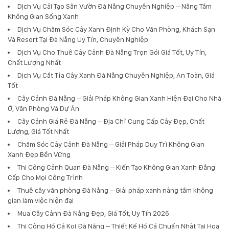
Dịch Vụ Cải Tạo Sân Vườn Đà Nẵng Chuyên Nghiệp – Nâng Tầm
Không Gian Sống Xanh
Dịch Vụ Chăm Sóc Cây Xanh Định Kỳ Cho Văn Phòng, Khách Sạn
Và Resort Tại Đà Nẵng Uy Tín, Chuyên Nghiệp
Dịch Vụ Cho Thuê Cây Cảnh Đà Nẵng Trọn Gói Giá Tốt, Uy Tín,
Chất Lượng Nhất
Dịch Vụ Cắt Tỉa Cây Xanh Đà Nẵng Chuyên Nghiệp, An Toàn, Giá
Tốt
Cây Cảnh Đà Nẵng – Giải Pháp Không Gian Xanh Hiện Đại Cho Nhà
Ở, Văn Phòng Và Dự Án
Cây Cảnh Giá Rẻ Đà Nẵng – Địa Chỉ Cung Cấp Cây Đẹp, Chất
Lượng, Giá Tốt Nhất
Chăm Sóc Cây Cảnh Đà Nẵng – Giải Pháp Duy Trì Không Gian
Xanh Đẹp Bền Vững
Thi Công Cảnh Quan Đà Nẵng – Kiến Tạo Không Gian Xanh Đẳng
Cấp Cho Mọi Công Trình
Thuê cây văn phòng Đà Nẵng – Giải pháp xanh nâng tầm không
gian làm việc hiện đại
Mua Cây Cảnh Đà Nẵng Đẹp, Giá Tốt, Uy Tín 2026
Thi Công Hồ Cá Koi Đà Nẵng – Thiết Kế Hồ Cá Chuẩn Nhật Tại Hoa