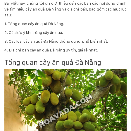
Bài viết này, chúng tôi xin giới thiệu đến các bạn các nội dung chính
Hotline
về tìm hiểu cây ăn quả Đà Nẵng và địa chỉ bán, bao gồm các mục lục
:
sau:
0931.914.968
1. Tổng quan cây ăn quả Đà Nẵng.
2. Các lưu ý khi trồng cây ăn quả.
hoasenvietdn@gmail.com
3. Các loại cây ăn quả Đà Nẵng thông dụng, phổ biến nhất.
4. Địa chỉ bán cây ăn quả Đà Nẵng uy tín, giá rẻ nhất.
573
Tổng quan cây ăn quả Đà Nẵng
Nguyễn
Hữu
Thọ
-
Cẩm
Lệ
-
Đà
nẵng