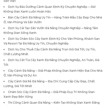
Sen Việt
Dịch Vụ Bảo Dưỡng Cảnh Quan Định Kỳ Chuyên Nghiệp – Giữ
Không Gian Xanh Luôn Hoàn Hảo
Bán Cây Cảnh Đà Nẵng Uy Tín – Hàng Trăm Mẫu Cây Đẹp Cho Nhà
Ở, Văn Phòng Và Sân Vườn
Dịch Vụ Cải Tạo Sân Vườn Đà Nẵng Chuyên Nghiệp – Nâng Tầm
Không Gian Sống Xanh
Dịch Vụ Chăm Sóc Cây Xanh Định Kỳ Cho Văn Phòng, Khách Sạn
Và Resort Tại Đà Nẵng Uy Tín, Chuyên Nghiệp
Dịch Vụ Cho Thuê Cây Cảnh Đà Nẵng Trọn Gói Giá Tốt, Uy Tín,
Chất Lượng Nhất
Dịch Vụ Cắt Tỉa Cây Xanh Đà Nẵng Chuyên Nghiệp, An Toàn, Giá
Tốt
Cây Cảnh Đà Nẵng – Giải Pháp Không Gian Xanh Hiện Đại Cho Nhà
Ở, Văn Phòng Và Dự Án
Cây Cảnh Giá Rẻ Đà Nẵng – Địa Chỉ Cung Cấp Cây Đẹp, Chất
Lượng, Giá Tốt Nhất
Chăm Sóc Cây Cảnh Đà Nẵng – Giải Pháp Duy Trì Không Gian
Xanh Đẹp Bền Vững
Thi Công Cảnh Quan Đà Nẵng – Kiến Tạo Không Gian Xanh Đẳng