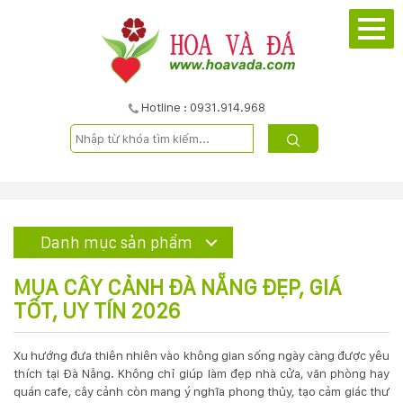
TRANG
CHỦ
GIỚI
Hotline : 0931.914.968
THIỆU
DỰ
ÁN
Danh mục sản phẩm
SẢN
MUA CÂY CẢNH ĐÀ NẴNG ĐẸP, GIÁ
PHẨM
TỐT, UY TÍN 2026
DỊCH
Xu hướng đưa thiên nhiên vào không gian sống ngày càng được yêu
thích tại Đà Nẵng. Không chỉ giúp làm đẹp nhà cửa, văn phòng hay
VỤ
quán cafe, cây cảnh còn mang ý nghĩa phong thủy, tạo cảm giác thư