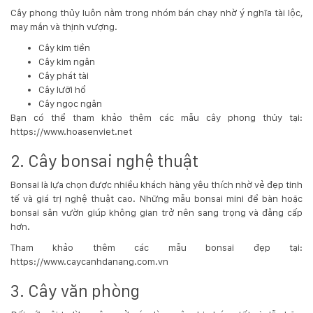
132
Cây phong thủy luôn nằm trong nhóm bán chạy nhờ ý nghĩa tài lộc,
-
may mắn và thịnh vượng.
168
Cây kim tiền
Võ
Cây kim ngân
Chí
Cây phát tài
Công
Cây lưỡi hổ
-
Cây ngọc ngân
Hòa
Bạn có thể tham khảo thêm các mẫu cây phong thủy tại:
Quý
https://www.hoasenviet.net
-
TP.
2. Cây bonsai nghệ thuật
Đà
Nẵng
Bonsai là lựa chọn được nhiều khách hàng yêu thích nhờ vẻ đẹp tinh
tế và giá trị nghệ thuật cao. Những mẫu bonsai mini để bàn hoặc
bonsai sân vườn giúp không gian trở nên sang trọng và đẳng cấp
hơn.
Tham khảo thêm các mẫu bonsai đẹp tại:
https://www.caycanhdanang.com.vn
3. Cây văn phòng