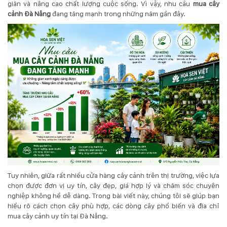
giãn và nâng cao chất lượng cuộc sống. Vì vậy, nhu cầu
mua cây
cảnh Đà Nẵng
đang tăng mạnh trong những năm gần đây.
KỸ
THUẬT
TRỒNG
CÂY
HÌNH
ẢNH
LIÊN
HỆ
Tuy nhiên, giữa rất nhiều cửa hàng cây cảnh trên thị trường, việc lựa
chọn được đơn vị uy tín, cây đẹp, giá hợp lý và chăm sóc chuyên
nghiệp không hề dễ dàng. Trong bài viết này, chúng tôi sẽ giúp bạn
hiểu rõ cách chọn cây phù hợp, các dòng cây phổ biến và địa chỉ
mua cây cảnh uy tín tại Đà Nẵng.