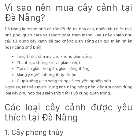
Vì sao nên mua cây cảnh tại
Hotline
:
Đà Nẵng?
0931.914.968
Đà Nẵng là thành phố có tốc độ đô thị hóa cao, nhiều khu biệt thự,
nhà phố, quán cafe và resort phát triển mạnh. Điều này khiến nhu
cầu sử dụng cây xanh để tạo không gian sống gần gũi thiên nhiên
hoasenvietdn@gmail.com
ngày càng phổ biến.
Tăng tính thẩm mỹ cho không gian sống
Thanh lọc không khí và giảm nhiệt
573
Tạo cảm giác thư giãn, giảm căng thẳng
Nguyễn
Mang ý nghĩa phong thủy tài lộc
Hữu
Giúp không gian sang trọng và chuyên nghiệp hơn
Thọ
Ngoài ra, khí hậu miền Trung khá nắng nóng nên việc lựa chọn đúng
-
loại cây phù hợp điều kiện thời tiết là vô cùng quan trọng.
Cẩm
Lệ
Các loại cây cảnh được yêu
-
Đà
thích tại Đà Nẵng
nẵng
1. Cây phong thủy