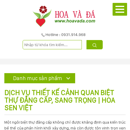
TRANG
CHỦ
GIỚI
Hotline : 0931.914.968
THIỆU
DỰ
ÁN
Danh mục sản phẩm
SẢN
DỊCH VỤ THIẾT KẾ CẢNH QUAN BIỆT
PHẨM
THỰ ĐẲNG CẤP, SANG TRỌNG | HOA
SEN VIỆT
DỊCH
Một ngôi biệt thự đẳng cấp không chỉ được khẳng định qua kiến trúc
VỤ
bề thế của phần hình khối xây dựng, mà còn được tôn vinh trọn vẹn