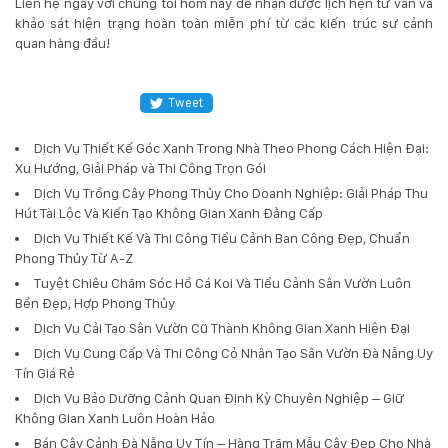
Liên hệ ngay với chúng tôi hôm nay để nhận được lịch hẹn tư vấn và
khảo sát hiện trạng hoàn toàn miễn phí từ các kiến trúc sư cảnh
quan hàng đầu!
Tweet
Dịch Vụ Thiết Kế Góc Xanh Trong Nhà Theo Phong Cách Hiện Đại:
Xu Hướng, Giải Pháp và Thi Công Trọn Gói
Dịch Vụ Trồng Cây Phong Thủy Cho Doanh Nghiệp: Giải Pháp Thu
Hút Tài Lộc Và Kiến Tạo Không Gian Xanh Đẳng Cấp
Dịch Vụ Thiết Kế Và Thi Công Tiểu Cảnh Ban Công Đẹp, Chuẩn
Phong Thủy Từ A-Z
Tuyệt Chiêu Chăm Sóc Hồ Cá Koi Và Tiểu Cảnh Sân Vườn Luôn
Bền Đẹp, Hợp Phong Thủy
Dịch Vụ Cải Tạo Sân Vườn Cũ Thành Không Gian Xanh Hiện Đại
Dịch Vụ Cung Cấp Và Thi Công Cỏ Nhân Tạo Sân Vườn Đà Nẵng Uy
Tín Giá Rẻ
Dịch Vụ Bảo Dưỡng Cảnh Quan Định Kỳ Chuyên Nghiệp – Giữ
Không Gian Xanh Luôn Hoàn Hảo
Bán Cây Cảnh Đà Nẵng Uy Tín – Hàng Trăm Mẫu Cây Đẹp Cho Nhà