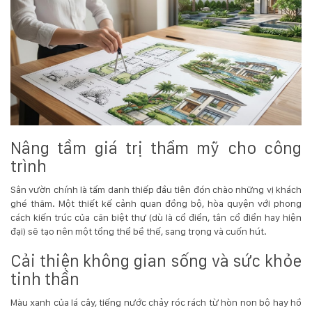
Hotline
:
0931.914.968
hoasenvietdn@gmail.com
573
Nâng tầm giá trị thẩm mỹ cho công
Nguyễn
trình
Hữu
Thọ
Sân vườn chính là tấm danh thiếp đầu tiên đón chào những vị khách
-
ghé thăm. Một thiết kế cảnh quan đồng bộ, hòa quyện với phong
Cẩm
cách kiến trúc của căn biệt thự (dù là cổ điển, tân cổ điển hay hiện
Lệ
đại) sẽ tạo nên một tổng thể bề thế, sang trọng và cuốn hút.
-
Đà
Cải thiện không gian sống và sức khỏe
nẵng
tinh thần
Màu xanh của lá cây, tiếng nước chảy róc rách từ hòn non bộ hay hồ