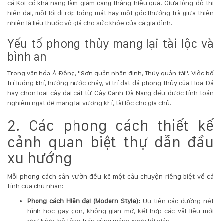
cá Koi có khả năng làm giảm căng thẳng hiệu quả. Giữa lòng đô thị
132
hiện đại, một lối đi rợp bóng mát hay một góc thưởng trà giữa thiên
-
nhiên là liều thuốc vô giá cho sức khỏe của cả gia đình.
168
Võ
Yếu tố phong thủy mang lại tài lộc và
Chí
bình an
Công
-
Trong văn hóa Á Đông, "Sơn quản nhân đinh, Thủy quản tài". Việc bố
Hòa
trí luồng khí, hướng nước chảy, vị trí đặt đá phong thủy của
Hoa Đá
Quý
hay chọn loại cây đại cát từ
Cây Cảnh Đà Nẵng
đều được tính toán
-
nghiêm ngặt để mang lại vượng khí, tài lộc cho gia chủ.
TP.
Đà
2. Các phong cách thiết kế
Nẵng
cảnh quan biệt thự dẫn đầu
xu hướng
Mỗi phong cách sân vườn đều kể một câu chuyện riêng biệt về cá
tính của chủ nhân:
Phong cách Hiện đại (Modern Style):
Ưu tiên các đường nét
hình học gãy gọn, không gian mở, kết hợp các vật liệu mới
như kính, bê tông trần cùng mảng xanh tối giản.