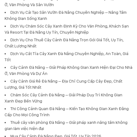
Ở, Văn Phòng Và Sân Vườn
Dịch Vụ Cải Tạo Sân Vườn Đà Nẵng Chuyên Nghiệp – Nâng Tầm
Không Gian Sống Xanh
Dịch Vụ Chăm Sóc Cây Xanh Định Kỳ Cho Văn Phòng, Khách Sạn
Và Resort Tại Đà Nẵng Uy Tín, Chuyên Nghiệp
Dịch Vụ Cho Thuê Cây Cảnh Đà Nẵng Trọn Gói Giá Tốt, Uy Tín,
Chất Lượng Nhất
Dịch Vụ Cắt Tỉa Cây Xanh Đà Nẵng Chuyên Nghiệp, An Toàn, Giá
Tốt
Cây Cảnh Đà Nẵng – Giải Pháp Không Gian Xanh Hiện Đại Cho Nhà
Ở, Văn Phòng Và Dự Án
Cây Cảnh Giá Rẻ Đà Nẵng – Địa Chỉ Cung Cấp Cây Đẹp, Chất
Lượng, Giá Tốt Nhất
Chăm Sóc Cây Cảnh Đà Nẵng – Giải Pháp Duy Trì Không Gian
Xanh Đẹp Bền Vững
Thi Công Cảnh Quan Đà Nẵng – Kiến Tạo Không Gian Xanh Đẳng
Cấp Cho Mọi Công Trình
Thuê cây văn phòng Đà Nẵng – Giải pháp xanh nâng tầm không
gian làm việc hiện đại
Mua Cây Cảnh Đà Nẵng Đẹp, Giá Tốt, Uy Tín 2026