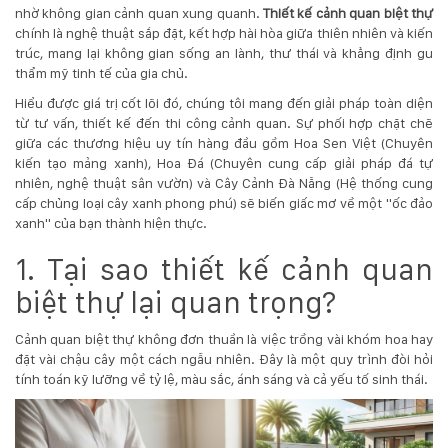
nhờ không gian cảnh quan xung quanh.
Thiết kế cảnh quan biệt thự
chính là nghệ thuật sắp đặt, kết hợp hài hòa giữa thiên nhiên và kiến
KỸ
trúc, mang lại không gian sống an lành, thư thái và khẳng định gu
thẩm mỹ tinh tế của gia chủ.
THUẬT
Hiểu được giá trị cốt lõi đó, chúng tôi mang đến giải pháp toàn diện
TRỒNG
từ tư vấn, thiết kế đến thi công cảnh quan. Sự phối hợp chặt chẽ
giữa các thương hiệu uy tín hàng đầu gồm
Hoa Sen Việt
(Chuyên
CÂY
kiến tạo mảng xanh),
Hoa Đá
(Chuyên cung cấp giải pháp đá tự
nhiên, nghệ thuật sân vườn) và
Cây Cảnh Đà Nẵng
(Hệ thống cung
cấp chủng loại cây xanh phong phú) sẽ biến giấc mơ về một "ốc đảo
HÌNH
xanh" của bạn thành hiện thực.
ẢNH
1. Tại sao thiết kế cảnh quan
biệt thự lại quan trọng?
LIÊN
HỆ
Cảnh quan biệt thự không đơn thuần là việc trồng vài khóm hoa hay
đặt vài chậu cây một cách ngẫu nhiên. Đây là một quy trình đòi hỏi
tính toán kỹ lưỡng về tỷ lệ, màu sắc, ánh sáng và cả yếu tố sinh thái.