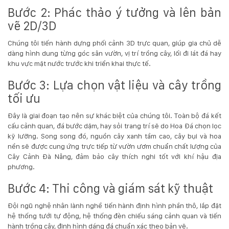
Bước 2: Phác thảo ý tưởng và lên bản
vẽ 2D/3D
Chúng tôi tiến hành dựng phối cảnh 3D trực quan, giúp gia chủ dễ
dàng hình dung từng góc sân vườn, vị trí trồng cây, lối đi lát đá hay
khu vực mặt nước trước khi triển khai thực tế.
Bước 3: Lựa chọn vật liệu và cây trồng
tối ưu
Đây là giai đoạn tạo nên sự khác biệt của chúng tôi. Toàn bộ đá kết
cấu cảnh quan, đá bước dặm, hay sỏi trang trí sẽ do
Hoa Đá
chọn lọc
kỹ lưỡng. Song song đó, nguồn cây xanh tầm cao, cây bụi và hoa
nền sẽ được cung ứng trực tiếp từ vườn ươm chuẩn chất lượng của
Cây Cảnh Đà Nẵng
, đảm bảo cây thích nghi tốt với khí hậu địa
phương.
Bước 4: Thi công và giám sát kỹ thuật
Đội ngũ nghệ nhân lành nghề tiến hành định hình phần thô, lắp đặt
hệ thống tưới tự động, hệ thống đèn chiếu sáng cảnh quan và tiến
hành trồng cây, định hình dáng đá chuẩn xác theo bản vẽ.