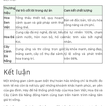
Thương
Vai trò cốt lõi trong dự án
Cam kết chất lượng
hiệu
Hoa
Tổng thầu thiết kế, quy hoạch
Bản vẽ độc bản, tối ưu hóa
Sen
cảnh quan và giải pháp sinh thái
công năng và chi phí.
Việt
tổng thể.
Cung cấp đá mỹ nghệ, đá lát, tiểu
Đá tự nhiên 100%, chạm
Hoa Đá
cảnh nước, hòn non bộ, hồ cá
khắc tinh xảo bởi nghệ
Koi.
nhân.
Cây
Cung ứng và thi công trọn gói
Cây khỏe mạnh, dáng đẹp,
Cảnh
mảng xanh, cây cổ thụ đại sảnh,
tỷ lệ sống và phát triển
Đà
hoa trang trí.
trên 98%.
Nẵng
Kết luận
Một không gian cảnh quan biệt thự hoàn hảo không chỉ là thước đo
kinh tế mà còn là nơi lưu giữ những khoảnh khắc hạnh phúc, an yên
của gia đình. Hãy để hệ thống phối hợp của
Hoa Sen Việt
,
Hoa Đá
và
Cây Cảnh Đà Nẵng
đồng hành cùng bạn trên hành trình nâng tầm
giá trị sống.