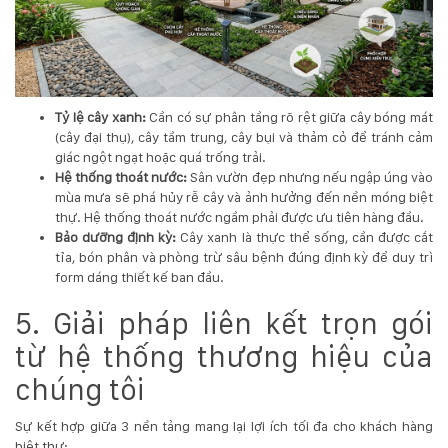
Tỷ lệ cây xanh:
Cần có sự phân tầng rõ rệt giữa cây bóng mát
(cây đại thụ), cây tầm trung, cây bụi và thảm cỏ để tránh cảm
giác ngột ngạt hoặc quá trống trải.
Hệ thống thoát nước:
Sân vườn đẹp nhưng nếu ngập úng vào
mùa mưa sẽ phá hủy rễ cây và ảnh hưởng đến nền móng biệt
thự. Hệ thống thoát nước ngầm phải được ưu tiên hàng đầu.
Bảo dưỡng định kỳ:
Cây xanh là thực thể sống, cần được cắt
tỉa, bón phân và phòng trừ sâu bệnh đúng định kỳ để duy trì
form dáng thiết kế ban đầu.
5. Giải pháp liên kết trọn gói
từ hệ thống thương hiệu của
chúng tôi
Sự kết hợp giữa 3 nền tảng mang lại lợi ích tối đa cho khách hàng
biệt thự: