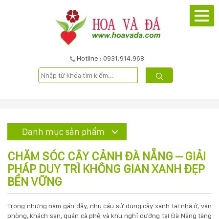
TRANG
CHỦ
GIỚI
Hotline : 0931.914.968
THIỆU
DỰ
ÁN
Danh mục sản phẩm
SẢN
CHĂM SÓC CÂY CẢNH ĐÀ NẴNG – GIẢI
PHẨM
PHÁP DUY TRÌ KHÔNG GIAN XANH ĐẸP
BỀN VỮNG
DỊCH
Trong những năm gần đây, nhu cầu sử dụng cây xanh tại nhà ở, văn
VỤ
phòng, khách sạn, quán cà phê và khu nghỉ dưỡng tại Đà Nẵng tăng