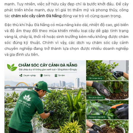
mạnh. Tuy nhiên, việc sở hữu cây đẹp chỉ là bước khởi đầu. Để cây
phát triển khỏe mạnh, duy trì giá trị thẩm mỹ và phong thủy, công
KỸ
tác
chăm sóc cây cảnh Đà Nẵng
đóng vai trò vô cùng quan trọng.
THUẬT
Đặc thù khí hậu Đà Nẵng có mùa nắng kéo dài, nhiệt độ cao, gió biển
và độ ẩm thay đổi theo mùa khiến nhiều loại cây dễ gặp tình trạng
TRỒNG
vàng lá, cháy lá, thối rễ hoặc sinh trưởng kém nếu không được chăm
sóc đúng kỹ thuật. Chính vì vậy, các dịch vụ chăm sóc cây cảnh
CÂY
chuyên nghiệp đang trở thành lựa chọn được nhiều doanh nghiệp
và gia đình ưu tiên.
HÌNH
ẢNH
LIÊN
HỆ