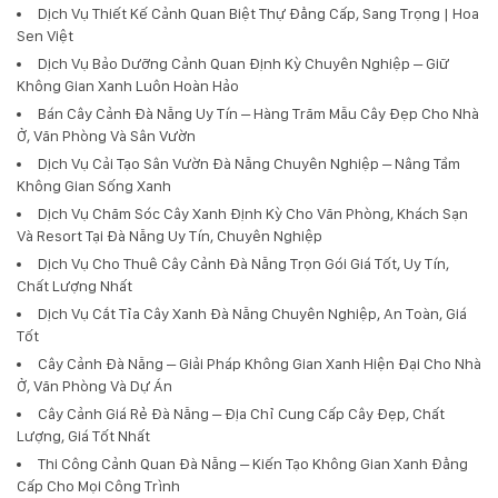
Dịch Vụ Thiết Kế Cảnh Quan Biệt Thự Đẳng Cấp, Sang Trọng | Hoa
Sen Việt
Dịch Vụ Bảo Dưỡng Cảnh Quan Định Kỳ Chuyên Nghiệp – Giữ
Không Gian Xanh Luôn Hoàn Hảo
Bán Cây Cảnh Đà Nẵng Uy Tín – Hàng Trăm Mẫu Cây Đẹp Cho Nhà
Ở, Văn Phòng Và Sân Vườn
Dịch Vụ Cải Tạo Sân Vườn Đà Nẵng Chuyên Nghiệp – Nâng Tầm
Không Gian Sống Xanh
Dịch Vụ Chăm Sóc Cây Xanh Định Kỳ Cho Văn Phòng, Khách Sạn
Và Resort Tại Đà Nẵng Uy Tín, Chuyên Nghiệp
Dịch Vụ Cho Thuê Cây Cảnh Đà Nẵng Trọn Gói Giá Tốt, Uy Tín,
Chất Lượng Nhất
Dịch Vụ Cắt Tỉa Cây Xanh Đà Nẵng Chuyên Nghiệp, An Toàn, Giá
Tốt
Cây Cảnh Đà Nẵng – Giải Pháp Không Gian Xanh Hiện Đại Cho Nhà
Ở, Văn Phòng Và Dự Án
Cây Cảnh Giá Rẻ Đà Nẵng – Địa Chỉ Cung Cấp Cây Đẹp, Chất
Lượng, Giá Tốt Nhất
Thi Công Cảnh Quan Đà Nẵng – Kiến Tạo Không Gian Xanh Đẳng
Cấp Cho Mọi Công Trình