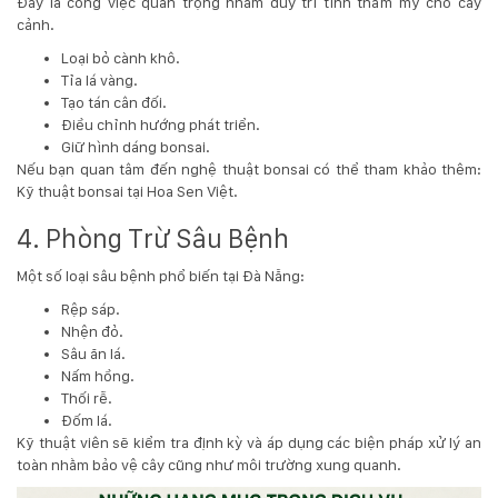
Đây là công việc quan trọng nhằm duy trì tính thẩm mỹ cho cây
cảnh.
Loại bỏ cành khô.
Tỉa lá vàng.
Tạo tán cân đối.
Điều chỉnh hướng phát triển.
Giữ hình dáng bonsai.
Nếu bạn quan tâm đến nghệ thuật bonsai có thể tham khảo thêm:
Kỹ thuật bonsai tại Hoa Sen Việt
.
4. Phòng Trừ Sâu Bệnh
Một số loại sâu bệnh phổ biến tại Đà Nẵng:
Rệp sáp.
Nhện đỏ.
Sâu ăn lá.
Nấm hồng.
Thối rễ.
Đốm lá.
Kỹ thuật viên sẽ kiểm tra định kỳ và áp dụng các biện pháp xử lý an
toàn nhằm bảo vệ cây cũng như môi trường xung quanh.