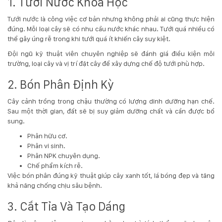
1. Tưới Nước Khoa Học
Tưới nước là công việc cơ bản nhưng không phải ai cũng thực hiện
đúng. Mỗi loại cây sẽ có nhu cầu nước khác nhau. Tưới quá nhiều có
thể gây úng rễ trong khi tưới quá ít khiến cây suy kiệt.
Đội ngũ kỹ thuật viên chuyên nghiệp sẽ đánh giá điều kiện môi
trường, loại cây và vị trí đặt cây để xây dựng chế độ tưới phù hợp.
2. Bón Phân Định Kỳ
Cây cảnh trồng trong chậu thường có lượng dinh dưỡng hạn chế.
Sau một thời gian, đất sẽ bị suy giảm dưỡng chất và cần được bổ
sung.
Phân hữu cơ.
Phân vi sinh.
Phân NPK chuyên dụng.
Chế phẩm kích rễ.
Việc bón phân đúng kỹ thuật giúp cây xanh tốt, lá bóng đẹp và tăng
khả năng chống chịu sâu bệnh.
3. Cắt Tỉa Và Tạo Dáng