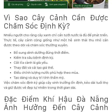
Hotline
:
Vì Sao Cây Cảnh Cần Được
0931.914.968
Chăm Sóc Định Kỳ?
hoasenvietdn@gmail.com
Nhiều người cho rằng cây xanh chỉ cần tưới nước là đủ để phát triển.
Thực tế, cây cảnh cũng giống như một hệ sinh thái thu nhỏ cần
được theo dõi và chăm sóc thường xuyên.
573
Bổ sung dinh dưỡng đúng thời điểm.
Nguyễn
Kiểm tra sâu bệnh định kỳ.
Hữu
Cắt tỉa cành lá già yếu.
Thọ
Thay đất và cải tạo giá thể.
-
Điều chỉnh lượng nước phù hợp theo mùa.
Cẩm
Tạo dáng và duy trì tính thẩm mỹ.
Lệ
Việc chăm sóc định kỳ giúp cây sinh trưởng ổn định, kéo dài tuổi thọ
-
và giữ được vẻ đẹp tự nhiên trong thời gian dài.
Đà
nẵng
Đặc Điểm Khí Hậu Đà Nẵng
Ảnh Hưởng Đến Cây Cảnh