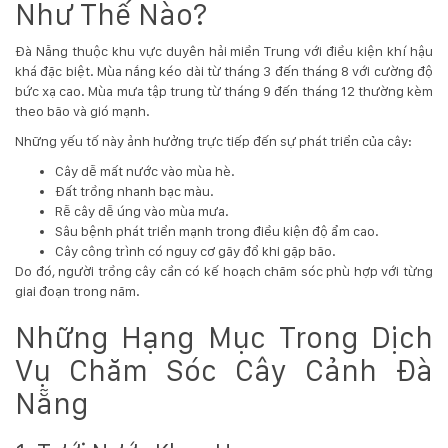
Như Thế Nào?
132
-
168
Đà Nẵng thuộc khu vực duyên hải miền Trung với điều kiện khí hậu
Võ
khá đặc biệt. Mùa nắng kéo dài từ tháng 3 đến tháng 8 với cường độ
Chí
bức xạ cao. Mùa mưa tập trung từ tháng 9 đến tháng 12 thường kèm
Công
theo bão và gió mạnh.
-
Những yếu tố này ảnh hưởng trực tiếp đến sự phát triển của cây:
Hòa
Quý
Cây dễ mất nước vào mùa hè.
-
Đất trồng nhanh bạc màu.
TP.
Rễ cây dễ úng vào mùa mưa.
Đà
Sâu bệnh phát triển mạnh trong điều kiện độ ẩm cao.
Nẵng
Cây công trình có nguy cơ gãy đổ khi gặp bão.
Do đó, người trồng cây cần có kế hoạch chăm sóc phù hợp với từng
giai đoạn trong năm.
Những Hạng Mục Trong Dịch
Vụ Chăm Sóc Cây Cảnh Đà
Nẵng