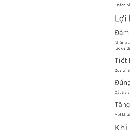
Khách hà
Lợi
Đảm 
Những câ
lực để đ
Tiết
Quá trìn
Đúng
Cắt tỉa 
Tăng
Một khuô
Khi