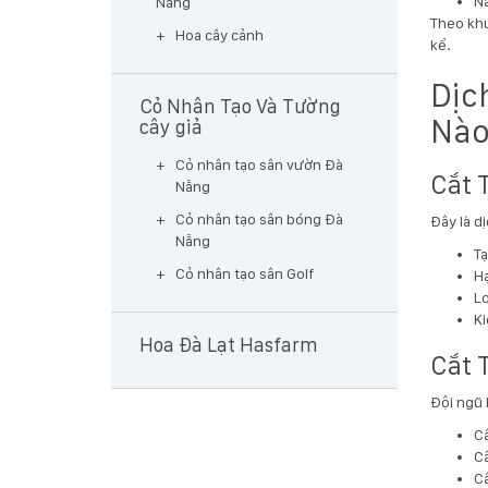
Nâ
Nẵng
Theo khu
Hoa cây cảnh
kể.
Dịc
Cỏ Nhân Tạo Và Tường
Nào
cây giả
Cỏ nhân tạo sân vườn Đà
Cắt 
Nẵng
Cỏ nhân tạo sân bóng Đà
Đây là d
Nẵng
Tạ
Cỏ nhân tạo sân Golf
Hạ
Lo
Ki
Hoa Đà Lạt Hasfarm
Cắt 
Đội ngũ 
Câ
Câ
Câ