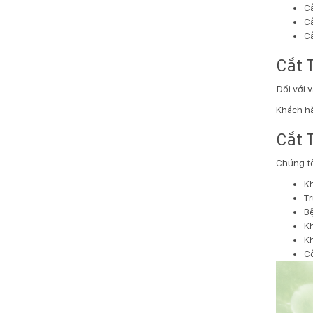
Câ
Câ
Câ
Cắt 
Đối với 
Khách hà
Cắt 
Chúng tô
Kh
T
Bệ
Kh
Kh
Cô