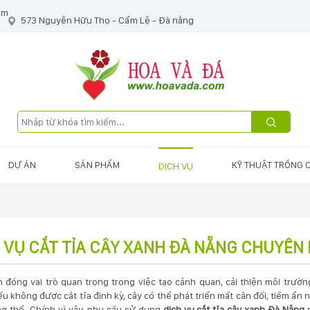
om
573 Nguyễn Hữu Thọ - Cẩm Lệ - Đà nẵng
DỰ ÁN
SẢN PHẨM
KỸ THUẬT TRỒNG 
DỊCH VỤ
 VỤ CẮT TỈA CÂY XANH ĐÀ NẴNG CHUYÊN N
 đóng vai trò quan trọng trong việc tạo cảnh quan, cải thiện môi trườn
ếu không được cắt tỉa định kỳ, cây có thể phát triển mất cân đối, tiềm 
g thể. Chính vì vậy, nhu cầu sử dụng
dịch vụ cắt tỉa cây xanh Đà Nẵng
n