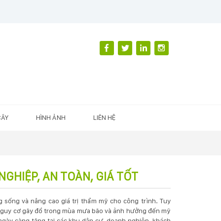
CÂY
HÌNH ẢNH
LIÊN HỆ
GHIỆP, AN TOÀN, GIÁ TỐT
g sống và nâng cao giá trị thẩm mỹ cho công trình. Tuy
ẩn nguy cơ gãy đổ trong mùa mưa bão và ảnh hưởng đến mỹ
gày càng tăng tại các khu dân cư, doanh nghiệp, khách