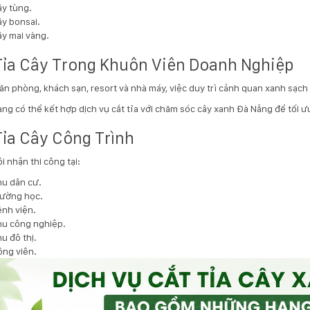
y tùng.
y bonsai.
y mai vàng.
Tỉa Cây Trong Khuôn Viên Doanh Nghiệp
văn phòng, khách sạn, resort và nhà máy, việc duy trì cảnh quan xanh sạ
ng có thể kết hợp dịch vụ cắt tỉa với
chăm sóc cây xanh Đà Nẵng
để tối ưu
Tỉa Cây Công Trình
i nhận thi công tại:
u dân cư.
rường học.
nh viện.
u công nghiệp.
u đô thị.
ng viên.