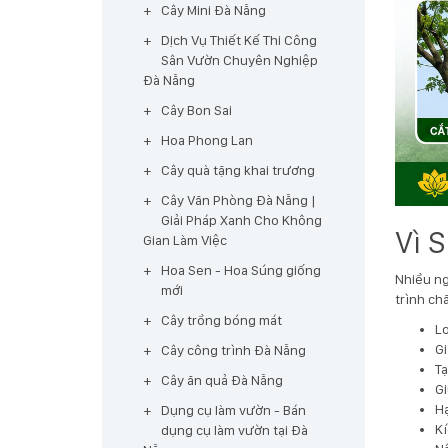
Cây Mini Đà Nẵng
Dịch Vụ Thiết Kế Thi Công
Sân Vườn Chuyên Nghiệp
Đà Nẵng
Cây Bon Sai
Hoa Phong Lan
Cây quà tặng khai trương
Cây Văn Phòng Đà Nẵng |
Giải Pháp Xanh Cho Không
Vì 
Gian Làm Việc
Hoa Sen - Hoa Súng giống
Nhiều ng
mới
trình ch
Cây trồng bóng mát
Lo
Gi
Cây công trình Đà Nẵng
Tạ
Cây ăn quả Đà Nẵng
Gi
Hạ
Dụng cụ làm vườn - Bán
Kí
dụng cụ làm vườn tại Đà