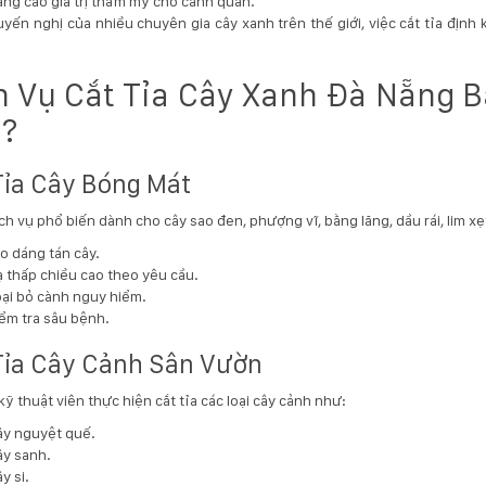
ng cao giá trị thẩm mỹ cho cảnh quan.
yến nghị của nhiều chuyên gia cây xanh trên thế giới, việc cắt tỉa định 
h Vụ Cắt Tỉa Cây Xanh Đà Nẵng
?
Tỉa Cây Bóng Mát
ịch vụ phổ biến dành cho cây sao đen, phượng vĩ, bằng lăng, dầu rái, lim x
o dáng tán cây.
 thấp chiều cao theo yêu cầu.
ại bỏ cành nguy hiểm.
ểm tra sâu bệnh.
Tỉa Cây Cảnh Sân Vườn
kỹ thuật viên thực hiện cắt tỉa các loại cây cảnh như:
y nguyệt quế.
y sanh.
y si.