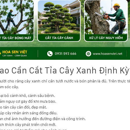
Sao Cần Cắt Tỉa Cây Xanh Định Kỳ
ười cho rằng cây xanh chỉ cần tưới nước và bón phân là đủ. Trên thực tế
ăm sóc cây.
ại bỏ cành khô, cành sâu bệnh.
ảm nguy cơ gãy đổ khi mưa bão.
o tán cây cân đối, đẹp mắt.
úp cây nhận ánh sáng đồng đều.
n chế ảnh hưởng đến đường điện và công trình.
ch thích cây phát triển chồi mới.