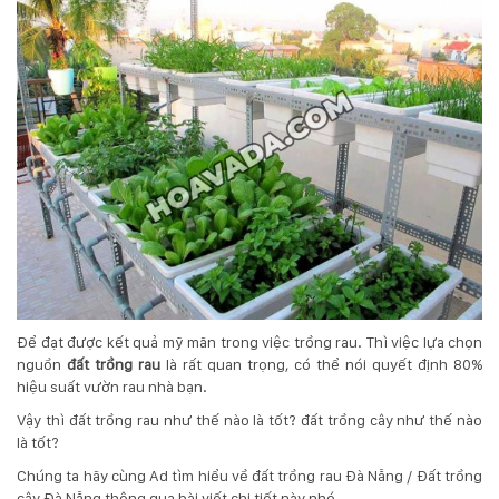
Hotline
:
0931.914.968
hoasenvietdn@gmail.com
573
Nguyễn
Hữu
Thọ
-
Cẩm
Để đạt được kết quả mỹ mãn trong việc trồng rau. Thì việc lựa chọn
Lệ
nguồn
đất trồng rau
là rất quan trọng, có thể nói quyết định 80%
-
hiệu suất vườn rau nhà bạn.
Đà
Vậy thì đất trồng rau như thế nào là tốt? đất trồng cây như thế nào
nẵng
là tốt?
Chúng ta hãy cùng Ad tìm hiểu về đất trồng rau Đà Nẵng / Đất trồng
cây Đà Nẵng thông qua bài viết chi tiết này nhé.