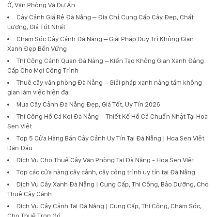
Ở, Văn Phòng Và Dự Án
Cây Cảnh Giá Rẻ Đà Nẵng – Địa Chỉ Cung Cấp Cây Đẹp, Chất
Lượng, Giá Tốt Nhất
Chăm Sóc Cây Cảnh Đà Nẵng – Giải Pháp Duy Trì Không Gian
Xanh Đẹp Bền Vững
Thi Công Cảnh Quan Đà Nẵng – Kiến Tạo Không Gian Xanh Đẳng
Cấp Cho Mọi Công Trình
Thuê cây văn phòng Đà Nẵng – Giải pháp xanh nâng tầm không
gian làm việc hiện đại
Mua Cây Cảnh Đà Nẵng Đẹp, Giá Tốt, Uy Tín 2026
Thi Công Hồ Cá Koi Đà Nẵng – Thiết Kế Hồ Cá Chuẩn Nhật Tại Hoa
Sen Việt
Top 5 Cửa Hàng Bán Cây Cảnh Uy Tín Tại Đà Nẵng | Hoa Sen Việt
Dẫn Đầu
Dịch Vụ Cho Thuê Cây Văn Phòng Tại Đà Nẵng - Hoa Sen Việt
Top các cửa hàng cây cảnh, cây công trình uy tín tại Đà Nẵng
Dịch Vụ Cây Xanh Đà Nẵng | Cung Cấp, Thi Công, Bảo Dưỡng, Cho
Thuê Cây Cảnh
Dịch Vụ Cây Cảnh Tại Đà Nẵng | Cung Cấp, Thi Công, Chăm Sóc,
Cho Thuê Trọn Gó