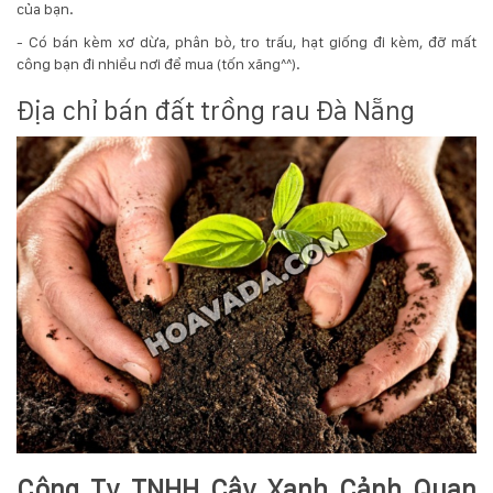
của bạn.
- Có bán kèm xơ dừa, phân bò, tro trấu, hạt giống đi kèm, đỡ mất
công bạn đi nhiều nơi để mua (tốn xăng^^).
Địa chỉ bán đất trồng rau Đà Nẵng
Công Ty TNHH Cây Xanh Cảnh Quan