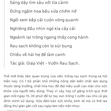
Sáng dậy tìm sâu với tỉa cành
KỸ
Đứng ngắm hoa bầu vừa chớm nở
THUẬT
Ngồi xem bắp cải cuộn vòng quanh
Nghiêng đầu nhìn ngó kìa cây cải
TRỒNG
Ngoảnh lại trông ngang thấy cọng hành
CÂY
Rau sạch không còn lo sủi bụng
HÌNH
Chiều về hái hẹ để làm canh
ẢNH
Tác giả: Giáp Việt - Vườn Rau Sạch.
LIÊN
Thế mới thấy tầm quan trọng của việc trồng rau sạch trong xã hội
hiện nay. Có 1 bộ phận nhỏ những nông dân biến chất lạm dụng
HỆ
thuốc tăng trưởng, chất hóa học để đạt hiệu suất cao mặc cho sức
khỏe của người tiêu dùng. Thay vì vậy, hãy cố gắng trích quỹ thời
gian mỗi ngày 15-30 phút để tự tay vun trồng 1 vườn rau cho cả gia
đình mình sử dụng. Vừa đảm bảo sức khỏe, kinh tế mà có thể lao
động thư giãn gân cốt sau ngày làm việc mệt nhọc.