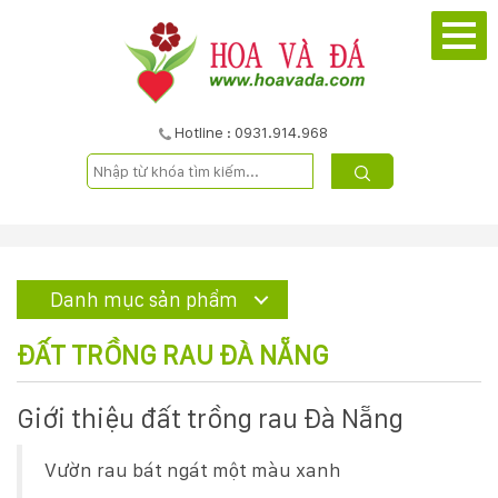
TRANG
CHỦ
GIỚI
Hotline : 0931.914.968
THIỆU
DỰ
ÁN
Danh mục sản phẩm
SẢN
ĐẤT TRỒNG RAU ĐÀ NẴNG
PHẨM
Giới thiệu đất trồng rau Đà Nẵng
DỊCH
Vườn rau bát ngát một màu xanh
VỤ