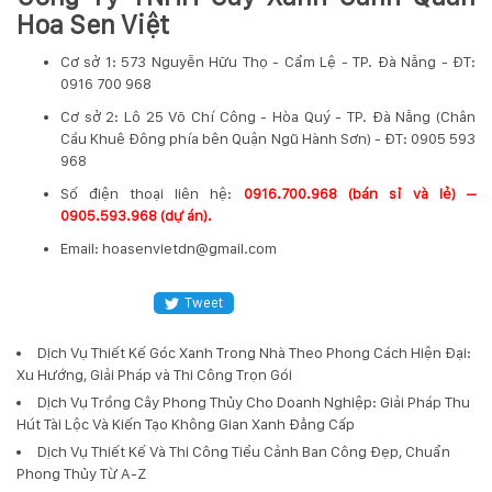
Hoa Sen Việt
Cơ sở 1: 573 Nguyễn Hữu Thọ - Cẩm Lệ - TP. Đà Nẵng - ĐT:
0916 700 968
Cơ sở 2: Lô 25 Võ Chí Công - Hòa Quý - TP. Đà Nẵng (Chân
Cầu Khuê Đông phía bên Quận Ngũ Hành Sơn) - ĐT: 0905 593
968
​Số điện thoại liên hệ:
0916.700.968 (bán sỉ và lẻ) –
0905.593.968 (dự án).
Email: hoasenvietdn@gmail.com
Tweet
Dịch Vụ Thiết Kế Góc Xanh Trong Nhà Theo Phong Cách Hiện Đại:
Xu Hướng, Giải Pháp và Thi Công Trọn Gói
Dịch Vụ Trồng Cây Phong Thủy Cho Doanh Nghiệp: Giải Pháp Thu
Hút Tài Lộc Và Kiến Tạo Không Gian Xanh Đẳng Cấp
Dịch Vụ Thiết Kế Và Thi Công Tiểu Cảnh Ban Công Đẹp, Chuẩn
Phong Thủy Từ A-Z