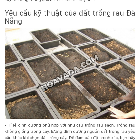
132
-
Yêu cầu kỹ thuật của đất trồng rau Đà
168
Nẵng
Võ
Chí
Công
-
Hòa
Quý
-
TP.
Đà
Nẵng
- Tỉ lệ dinh dưỡng phù hợp với nhu cầu trồng rau sạch: Trồng rau
không giống trồng cây, lượng dinh dưỡng nguồn đất trong rau yêu
cầu khác khi chọn đất trồng cây. Để đảm bảo độ chính xác, bạn hãy