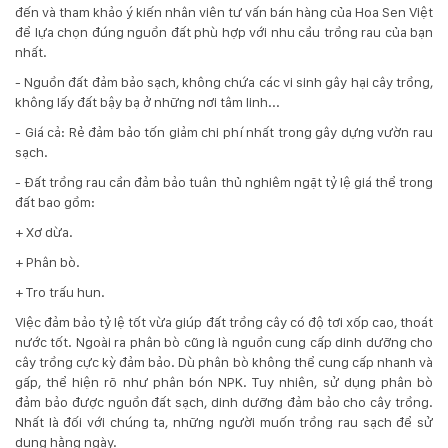
đến và tham khảo ý kiến nhân viên tư vấn bán hàng của Hoa Sen Việt
để lựa chọn đúng nguồn đất phù hợp với nhu cầu trồng rau của bạn
nhất.
- Nguồn đất đảm bảo sạch, không chứa các vi sinh gây hại cây trồng,
không lấy đất bậy bạ ở những nơi tâm linh...
- Giá cả: Rẻ đảm bảo tốn giảm chi phí nhất trong gây dựng vườn rau
sạch.
- Đất trồng rau cần đảm bảo tuân thủ nghiêm ngặt tỷ lệ giá thể trong
đất bao gồm:
+ Xơ dừa.
+ Phân bò.
+ Tro trấu hun.
Việc đảm bảo tỷ lệ tốt vừa giúp đất trồng cây có độ tơi xốp cao, thoát
nước tốt. Ngoài ra phân bò cũng là nguồn cung cấp dinh dưỡng cho
cây trồng cực kỳ đảm bảo. Dù phân bò không thể cung cấp nhanh và
gấp, thể hiện rõ như phân bón NPK. Tuy nhiên, sử dụng phân bò
đảm bảo được nguồn đất sạch, dinh dưỡng đảm bảo cho cây trồng.
Nhất là đối với chúng ta, những người muốn trồng rau sạch để sử
dụng hằng ngày.