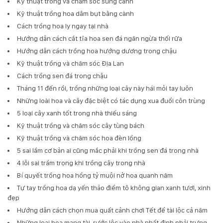
Kỹ thuật trồng và chăm sóc sung cảnh
Kỹ thuật trồng hoa dâm bụt bằng cành
Cách trồng hoa ly ngay tại nhà
Hướng dẫn cách cắt tỉa hoa sen đá ngăn ngừa thối rữa
Hướng dẫn cách trồng hoa hướng dương trong chậu
Kỹ thuật trồng và chăm sóc Địa Lan
Cách trồng sen đá trong chậu
Tháng 11 đến rồi, trồng những loại cây này hái mỏi tay luôn
Những loài hoa và cây đặc biệt có tác dụng xua đuổi côn trùng
5 loại cây xanh tốt trong nhà thiếu sáng
Kỹ thuật trồng và chăm sóc cây tùng bách
Kỹ thuật trồng và chăm sóc hoa đèn lồng
5 sai lầm cơ bản ai cũng mắc phải khi trồng sen đá trong nhà
4 lỗi sai trầm trọng khi trồng cây trong nhà
Bí quyết trồng hoa hồng tỷ muội nở hoa quanh năm
Tự tay trồng hoa dạ yến thảo điểm tô không gian xanh tươi, xinh
đẹp
Hướng dẫn cách chọn mua quất cảnh chơi Tết để tài lộc cả năm
Những loại hoa mang tài, rước lộc vào nhà nhất định phải trưng