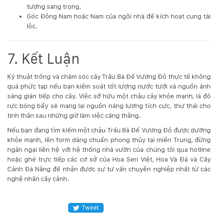
tượng sang trọng.
Góc Đông Nam hoặc Nam của ngôi nhà để kích hoạt cung tài
lộc.
7. Kết Luận
Kỹ thuật trồng và chăm sóc cây Trầu Bà Đế Vương Đỏ thực tế không
quá phức tạp nếu bạn kiểm soát tốt lượng nước tưới và nguồn ánh
sáng gián tiếp cho cây. Việc sở hữu một chậu cây khỏe mạnh, lá đỏ
rực bóng bẩy sẽ mang lại nguồn năng lượng tích cực, thư thái cho
tinh thần sau những giờ làm việc căng thẳng.
Nếu bạn đang tìm kiếm một chậu Trầu Bà Đế Vương Đỏ được dưỡng
khỏe mạnh, lên form dáng chuẩn phong thủy tại miền Trung, đừng
ngần ngại liên hệ với hệ thống nhà vườn của chúng tôi qua hotline
hoặc ghé trực tiếp các cơ sở của
Hoa Sen Việt
,
Hoa Và Đá
và
Cây
Cảnh Đà Nẵng
để nhận được sự tư vấn chuyên nghiệp nhất từ các
nghệ nhân cây cảnh.
Tweet