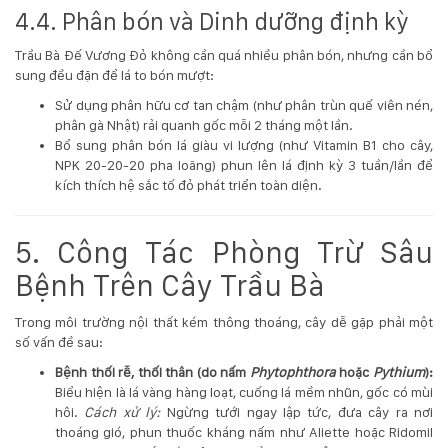
4.4. Phân bón và Dinh dưỡng định kỳ
Trầu Bà Đế Vương Đỏ không cần quá nhiều phân bón, nhưng cần bổ
sung đều đặn để lá to bón mượt:
Sử dụng phân hữu cơ tan chậm (như phân trùn quế viên nén,
phân gà Nhật) rải quanh gốc mỗi 2 tháng một lần.
Bổ sung phân bón lá giàu vi lượng (như Vitamin B1 cho cây,
NPK 20-20-20 pha loãng) phun lên lá định kỳ 3 tuần/lần để
kích thích hệ sắc tố đỏ phát triển toàn diện.
5. Công Tác Phòng Trừ Sâu
Bệnh Trên Cây Trầu Bà
Trong môi trường nội thất kém thông thoáng, cây dễ gặp phải một
số vấn đề sau:
Bệnh thối rễ, thối thân (do nấm
Phytophthora
hoặc
Pythium
):
Biểu hiện là lá vàng hàng loạt, cuống lá mềm nhũn, gốc có mùi
hôi.
Cách xử lý:
Ngừng tưới ngay lập tức, đưa cây ra nơi
thoáng gió, phun thuốc kháng nấm như Aliette hoặc Ridomil