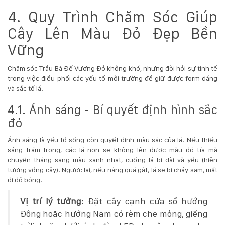
4. Quy Trình Chăm Sóc Giúp
Cây Lên Màu Đỏ Đẹp Bền
Vững
Chăm sóc Trầu Bà Đế Vương Đỏ không khó, nhưng đòi hỏi sự tinh tế
trong việc điều phối các yếu tố môi trường để giữ được form dáng
và sắc tố lá.
4.1. Ánh sáng - Bí quyết định hình sắc
đỏ
Ánh sáng là yếu tố sống còn quyết định màu sắc của lá. Nếu thiếu
sáng trầm trọng, các lá non sẽ không lên được màu đỏ tía mà
chuyển thẳng sang màu xanh nhạt, cuống lá bị dài và yếu (hiện
tượng vống cây). Ngược lại, nếu nắng quá gắt, lá sẽ bị cháy sạm, mất
đi độ bóng.
Vị trí lý tưởng:
Đặt cây cạnh cửa sổ hướng
Đông hoặc hướng Nam có rèm che mỏng, giếng