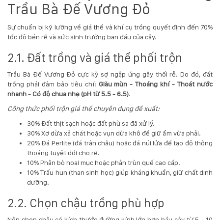
Trầu Bà Đế Vương Đỏ
132
-
168
Sự chuẩn bị kỹ lưỡng về giá thể và khí cụ trồng quyết định đến 70%
Võ
tốc độ bén rễ và sức sinh trưởng ban đầu của cây.
Chí
Công
2.1. Đất trồng và giá thể phối trộn
-
Hòa
Trầu Bà Đế Vương Đỏ cực kỳ sợ ngập úng gây thối rễ. Do đó, đất
Quý
trồng phải đảm bảo tiêu chí:
Giàu mùn - Thoáng khí - Thoát nước
-
nhanh - Có độ chua nhẹ (pH từ 5.5 - 6.5)
.
TP.
Công thức phối trộn giá thể chuyên dụng đề xuất:
Đà
Nẵng
30% Đất thịt sạch hoặc đất phù sa đã xử lý.
30% Xơ dừa xả chát hoặc vụn dừa khô để giữ ẩm vừa phải.
20% Đá Perlite (đá trân châu) hoặc đá núi lửa để tạo độ thông
thoáng tuyệt đối cho rễ.
10% Phân bò hoai mục hoặc phân trùn quế cao cấp.
10% Trấu hun (than sinh học) giúp kháng khuẩn, giữ chất dinh
dưỡng.
2.2. Chọn chậu trồng phù hợp
Nên chọn chậu có kích thước đường kính lớn hơn bầu cây từ 5 - 10