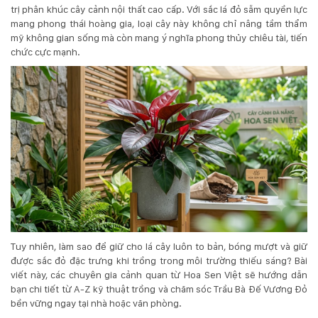
trị phân khúc cây cảnh nội thất cao cấp. Với sắc lá đỏ sẫm quyền lực
mang phong thái hoàng gia, loại cây này không chỉ nâng tầm thẩm
KỸ
mỹ không gian sống mà còn mang ý nghĩa phong thủy chiêu tài, tiến
chức cực mạnh.
THUẬT
TRỒNG
CÂY
HÌNH
ẢNH
LIÊN
HỆ
Tuy nhiên, làm sao để giữ cho lá cây luôn to bản, bóng mượt và giữ
được sắc đỏ đặc trưng khi trồng trong môi trường thiếu sáng? Bài
viết này, các chuyên gia cảnh quan từ
Hoa Sen Việt
sẽ hướng dẫn
bạn chi tiết từ A-Z kỹ thuật trồng và chăm sóc Trầu Bà Đế Vương Đỏ
bền vững ngay tại nhà hoặc văn phòng.