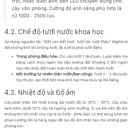
trời, hoặc dưới ánh đèn LED chuyên dụng cho
cây văn phòng. Cường độ ánh sáng phù hợp là
từ 1000 - 2500 lux.
4.2. Chế độ tưới nước khoa học
Áp dụng nguyên tắc
"Bất can bất tưới, tưới tắc tưới thấu"
(Nghĩa là
đất không khô thì không tưới, đã tưới là phải tưới đẫm).
Trong phòng điều hòa:
Chỉ cần tưới 1 lần/tuần. Luôn kiểm tra
bằng cách thọc ngón tay sâu xuống đất khoảng 2 đốt ngón
tay, nếu thấy đất hoàn toàn khô ráo mới tiến hành tưới.
Môi trường tự nhiên (Sân vườn/Ban công):
Tưới 2 - 3 lần/tuần
tùy thuộc vào thời tiết mùa khô hay mùa mưa tại Đà Nẵng.
4.3. Nhiệt độ và Độ ẩm
Cây phát triển tốt nhất trong dải nhiệt độ từ 18°C - 30°C. Cây chịu
lạnh kém, dưới 15°C cây sẽ ngừng sinh trưởng. Vì ưa ẩm nên độ ẩm
không khí tốt nhất cho cây là từ 60% - 80%. Bạn có thể dùng bình xịt
phun sương lên lá hàng ngày để tạo độ ẩm nhân tạo cho không gian
phòng kín.