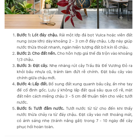
Bước 1: Lót đáy chậu.
Rải một lớp đá bọt Vulca hoặc viên đất
nung (size lớn) dày khoảng 2 - 3 cm ở đáy chậu. Lớp này giúp
nước thừa thoát nhanh, ngăn hiện tượng đất bít kín lỗ chậu.
Bước 2: Cho đất nền.
Cho hỗn hợp giá thể đã trộn vào khoảng
1/3 chậu.
Bước 3: Đặt cây.
Nhẹ nhàng rút cây Trầu Bà Đế Vương Đỏ ra
khỏi bầu nhựa cũ, tránh làm đứt rễ chính. Đặt bầu cây vào
chính giữa chậu mới.
Bước 4: Lấp đất.
Bổ sung đất xung quanh bầu cây, ấn nhẹ tay
để cố định gốc. Lưu ý không lấp đất quá sâu qua cổ rễ, mặt
đất nên cách miệng chậu 3 - 5 cm để thuận tiện cho việc tưới
nước.
Bước 5: Tưới đẫm nước.
Tưới nước từ từ cho đến khi thấy
nước thừa chảy ra từ đáy chậu. Đặt cây vào nơi thoáng mát,
có ánh sáng nhẹ (tránh nắng gắt) trong 7 - 10 ngày để cây
phục hồi hoàn toàn.