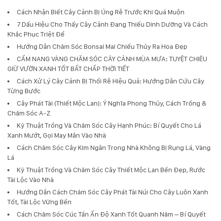
Cách Nhận Biết Cây Cảnh Bị Úng Rễ Trước Khi Quá Muộn
7 Dấu Hiệu Cho Thấy Cây Cảnh Đang Thiếu Dinh Dưỡng Và Cách
Khắc Phục Triệt Để
Hướng Dẫn Chăm Sóc Bonsai Mai Chiếu Thủy Ra Hoa Đẹp
CẨM NANG VÀNG CHĂM SÓC CÂY CẢNH MÙA MƯA: TUYỆT CHIÊU
GIỮ VƯỜN XANH TỐT BẤT CHẤP THỜI TIẾT
Cách Xử Lý Cây Cảnh Bị Thối Rễ Hiệu Quả: Hướng Dẫn Cứu Cây
Từng Bước
Cây Phát Tài (Thiết Mộc Lan): Ý Nghĩa Phong Thủy, Cách Trồng &
Chăm Sóc A-Z
Kỹ Thuật Trồng Và Chăm Sóc Cây Hạnh Phúc: Bí Quyết Cho Lá
Xanh Mướt, Gọi May Mắn Vào Nhà
Cách Chăm Sóc Cây Kim Ngân Trong Nhà Không Bị Rụng Lá, Vàng
Lá
Kỹ Thuật Trồng Và Chăm Sóc Cây Thiết Mộc Lan Bền Đẹp, Rước
Tài Lộc Vào Nhà
Hướng Dẫn Cách Chăm Sóc Cây Phát Tài Núi Cho Cây Luôn Xanh
Tốt, Tài Lộc Vững Bền
Cách Chăm Sóc Cúc Tần Ấn Độ Xanh Tốt Quanh Năm – Bí Quyết