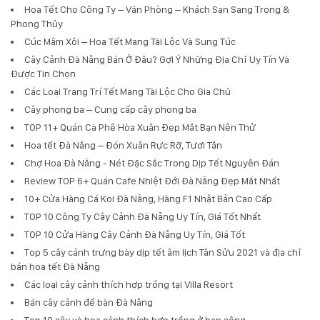
Hoa Tết Cho Công Ty – Văn Phòng – Khách Sạn Sang Trọng &
Phong Thủy
Cúc Mâm Xôi – Hoa Tết Mang Tài Lộc Và Sung Túc
Cây Cảnh Đà Nẵng Bán Ở Đâu? Gợi Ý Những Địa Chỉ Uy Tín Và
Được Tin Chọn
Các Loại Trang Trí Tết Mang Tài Lộc Cho Gia Chủ
Cây phong ba – Cung cấp cây phong ba
TOP 11+ Quán Cà Phê Hòa Xuân Đẹp Mắt Bạn Nên Thử
Hoa tết Đà Nẵng – Đón Xuân Rực Rỡ, Tươi Tắn
Chợ Hoa Đà Nẵng - Nét Đặc Sắc Trong Dịp Tết Nguyên Đán
Review TOP 6+ Quán Cafe Nhiệt Đới Đà Nẵng Đẹp Mắt Nhất
10+ Cửa Hàng Cá Koi Đà Nẵng, Hàng F1 Nhật Bản Cao Cấp
TOP 10 Công Ty Cây Cảnh Đà Nẵng Uy Tín, Giá Tốt Nhất
TOP 10 Cửa Hàng Cây Cảnh Đà Nẵng Uy Tín, Giá Tốt
Top 5 cây cảnh trưng bày dịp tết âm lịch Tân Sửu 2021 và địa chỉ
bán hoa tết Đà Nẵng
Các loại cây cảnh thích hợp trồng tại Villa Resort
Bán cây cảnh để bàn Đà Nẵng
Top 10 cây và hoa cảnh thích hợp trồng ở ban công