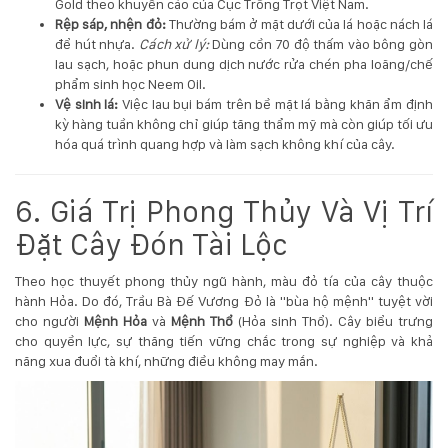
Gold theo khuyến cáo của
Cục Trồng Trọt Việt Nam
.
Rệp sáp, nhện đỏ:
Thường bám ở mặt dưới của lá hoặc nách lá
để hút nhựa.
Cách xử lý:
Dùng cồn 70 độ thấm vào bông gòn
lau sạch, hoặc phun dung dịch nước rửa chén pha loãng/chế
phẩm sinh học Neem Oil.
Vệ sinh lá:
Việc lau bụi bám trên bề mặt lá bằng khăn ẩm định
kỳ hàng tuần không chỉ giúp tăng thẩm mỹ mà còn giúp tối ưu
hóa quá trình quang hợp và làm sạch không khí của cây.
6. Giá Trị Phong Thủy Và Vị Trí
Đặt Cây Đón Tài Lộc
Theo học thuyết phong thủy ngũ hành, màu đỏ tía của cây thuộc
hành Hỏa. Do đó, Trầu Bà Đế Vương Đỏ là "bùa hộ mệnh" tuyệt vời
cho người
Mệnh Hỏa
và
Mệnh Thổ
(Hỏa sinh Thổ). Cây biểu trưng
cho quyền lực, sự thăng tiến vững chắc trong sự nghiệp và khả
năng xua đuổi tà khí, những điều không may mắn.