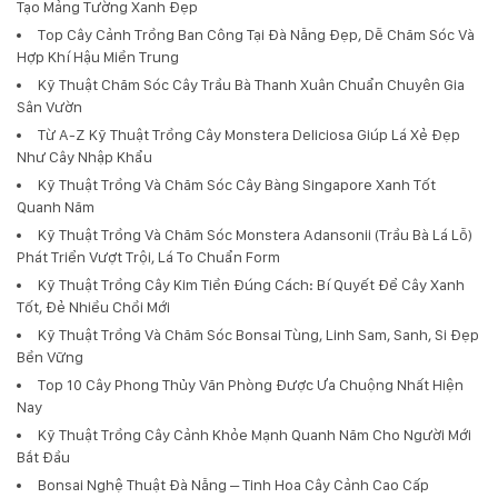
Tạo Mảng Tường Xanh Đẹp
Top Cây Cảnh Trồng Ban Công Tại Đà Nẵng Đẹp, Dễ Chăm Sóc Và
Hợp Khí Hậu Miền Trung
Kỹ Thuật Chăm Sóc Cây Trầu Bà Thanh Xuân Chuẩn Chuyên Gia
Sân Vườn
Từ A-Z Kỹ Thuật Trồng Cây Monstera Deliciosa Giúp Lá Xẻ Đẹp
Như Cây Nhập Khẩu
Kỹ Thuật Trồng Và Chăm Sóc Cây Bàng Singapore Xanh Tốt
Quanh Năm
Kỹ Thuật Trồng Và Chăm Sóc Monstera Adansonii (Trầu Bà Lá Lỗ)
Phát Triển Vượt Trội, Lá To Chuẩn Form
Kỹ Thuật Trồng Cây Kim Tiền Đúng Cách: Bí Quyết Để Cây Xanh
Tốt, Đẻ Nhiều Chồi Mới
Kỹ Thuật Trồng Và Chăm Sóc Bonsai Tùng, Linh Sam, Sanh, Si Đẹp
Bền Vững
Top 10 Cây Phong Thủy Văn Phòng Được Ưa Chuộng Nhất Hiện
Nay
Kỹ Thuật Trồng Cây Cảnh Khỏe Mạnh Quanh Năm Cho Người Mới
Bắt Đầu
Bonsai Nghệ Thuật Đà Nẵng – Tinh Hoa Cây Cảnh Cao Cấp