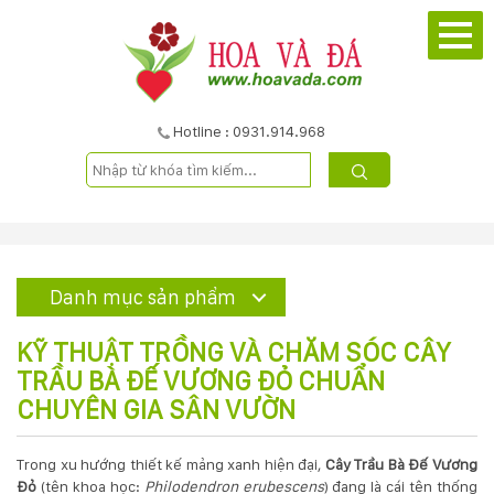
TRANG
CHỦ
GIỚI
Hotline : 0931.914.968
THIỆU
DỰ
ÁN
Danh mục sản phẩm
SẢN
KỸ THUẬT TRỒNG VÀ CHĂM SÓC CÂY
PHẨM
TRẦU BÀ ĐẾ VƯƠNG ĐỎ CHUẨN
CHUYÊN GIA SÂN VƯỜN
DỊCH
Trong xu hướng thiết kế mảng xanh hiện đại,
Cây Trầu Bà Đế Vương
VỤ
Đỏ
(tên khoa học:
Philodendron erubescens
) đang là cái tên thống