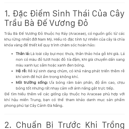
Hotline
1. Đặc Điểm Sinh Thái Của Cây
:
0931.914.968
Trầu Bà Đế Vương Đỏ
Trầu Bà Đế Vương Đỏ thuộc họ Ráy (Araceae), có nguồn gốc từ các
hoasenvietdn@gmail.com
khu rừng nhiệt đới Nam Mỹ. Hiểu rõ đặc tính tự nhiên của cây là chìa
khóa vàng để thiết kế quy trình chăm sóc hoàn hảo:
Thân lá:
Là loài cây bụi mọc thưa, thân thảo hóa gỗ khi già. Lá
573
non có màu đỏ tươi hoặc đỏ tía đậm, khi già chuyển dần sang
Nguyễn
màu xanh lục sẫm hoặc xanh đen bóng.
Hữu
Hệ rễ:
Rễ ký sinh dạng chùm, có khả năng phát triển thêm rễ
Thọ
khí sinh để hút ẩm trong không khí.
-
Môi trường sống:
Ưa bóng râm bán phần, độ ẩm cao, chịu
Cẩm
bóng tốt nhưng rất nhạy cảm với ánh nắng gắt trực tiếp.
Lệ
Để tìm hiểu thêm về các giống cây thuộc họ Araceae phù hợp với
-
khí hậu miền Trung, bạn có thể tham khảo danh mục sản phẩm
Đà
phong phú tại
Cây Cảnh Đà Nẵng
.
nẵng
2. Chuẩn Bị Trước Khi Trồng