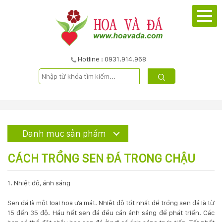
TRANG
CHỦ
GIỚI
Hotline : 0931.914.968
THIỆU
DỰ
ÁN
Danh mục sản phẩm
SẢN
CÁCH TRỒNG SEN ĐÁ TRONG CHẬU
PHẨM
1. Nhiệt độ, ánh sáng
DỊCH
Sen đá
là một loại hoa ưa mát. Nhiệt độ tốt nhất để trồng sen đá là từ
15 đến 35 độ. Hầu hết
sen đá
đều cần ánh sáng để phát triển. Các
VỤ