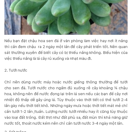
Hotline
:
0931.914.968
hoasenvietdn@gmail.com
Nếu bạn đặt chậu
hoa sen đá
ở văn phòng làm việc hay nơi ít nắng
thì cần đem chậu ra 2 ngày một lần để cây phát triển tốt. Nên quan
sát thường xuyên để biết cây có bị thiếu nắng không. Biểu hiện của
việc thiếu nắng là lá cây rủ xuống và nhạt màu đi.
573
Nguyễn
2. Tưới nước
Hữu
Thọ
Chỉ nên dùng nước máy hoặc nước giếng thông thường để tưới
-
cho
sen đá
. Tưới nước cho ngấm đủ xuống rễ cây khoảng ¾ chậu
Cẩm
hoa, không nên để nước đọng lại trên lá sen nếu các bạn để cây nơi
Lệ
nhiệt độ thấp dễ gây úng lá. Tùy thuộc vào thời tiết có thể tưới 2-4
-
lần gày nếu thời tiết khô. Những ngày mưa hoặc thời tiết mát mẻ chỉ
Đà
cần tưới 1-2 lần /tuần. Lượng nước tưới nhiều hay ít cũng tùy thuộc
nẵng
vào loại đất trồng. Đất thịt như đất phù sa, đất mùn thì khả năng giữ
nước tốt, thoát nước kém nên chỉ cần tưới nước 3-4 ngày một lần.
3. Đất trồng