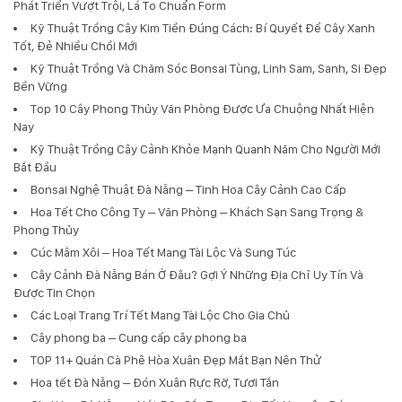
Phát Triển Vượt Trội, Lá To Chuẩn Form
Kỹ Thuật Trồng Cây Kim Tiền Đúng Cách: Bí Quyết Để Cây Xanh
Tốt, Đẻ Nhiều Chồi Mới
Kỹ Thuật Trồng Và Chăm Sóc Bonsai Tùng, Linh Sam, Sanh, Si Đẹp
Bền Vững
Top 10 Cây Phong Thủy Văn Phòng Được Ưa Chuộng Nhất Hiện
Nay
Kỹ Thuật Trồng Cây Cảnh Khỏe Mạnh Quanh Năm Cho Người Mới
Bắt Đầu
Bonsai Nghệ Thuật Đà Nẵng – Tinh Hoa Cây Cảnh Cao Cấp
Hoa Tết Cho Công Ty – Văn Phòng – Khách Sạn Sang Trọng &
Phong Thủy
Cúc Mâm Xôi – Hoa Tết Mang Tài Lộc Và Sung Túc
Cây Cảnh Đà Nẵng Bán Ở Đâu? Gợi Ý Những Địa Chỉ Uy Tín Và
Được Tin Chọn
Các Loại Trang Trí Tết Mang Tài Lộc Cho Gia Chủ
Cây phong ba – Cung cấp cây phong ba
TOP 11+ Quán Cà Phê Hòa Xuân Đẹp Mắt Bạn Nên Thử
Hoa tết Đà Nẵng – Đón Xuân Rực Rỡ, Tươi Tắn