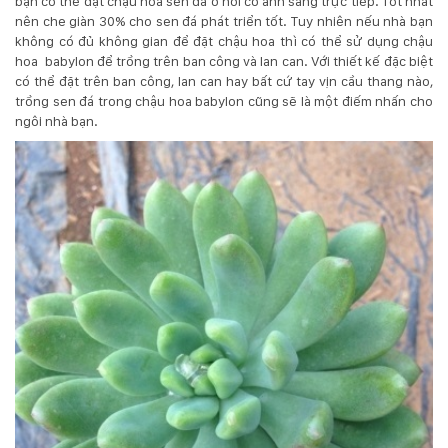
bạn có thể đặt chậu hoa
sen đá
ở nơi có ánh sáng trực tiếp. Tốt nhất
nên che giàn 30% cho sen đá phát triển tốt. Tuy nhiên nếu nhà bạn
KỸ
không có đủ không gian để đặt chậu hoa thì có thể sử dụng chậu
hoa babylon để trồng trên ban công và lan can. Với thiết kế đặc biệt
THUẬT
có thể đặt trên ban công, lan can hay bất cứ tay vịn cầu thang nào,
trồng sen đá trong chậu hoa babylon cũng sẽ là một điếm nhấn cho
TRỒNG
ngôi nhà bạn.
CÂY
HÌNH
ẢNH
LIÊN
HỆ