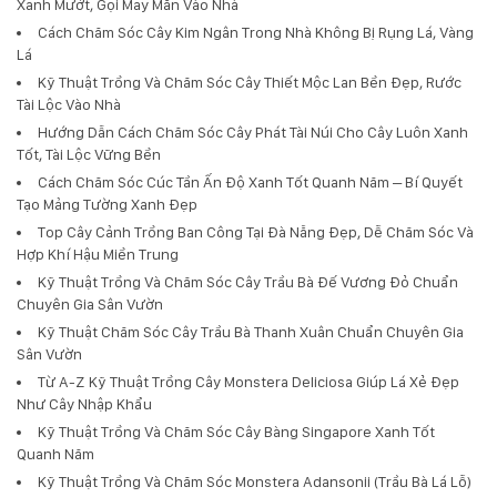
Xanh Mướt, Gọi May Mắn Vào Nhà
Cách Chăm Sóc Cây Kim Ngân Trong Nhà Không Bị Rụng Lá, Vàng
Lá
Kỹ Thuật Trồng Và Chăm Sóc Cây Thiết Mộc Lan Bền Đẹp, Rước
Tài Lộc Vào Nhà
Hướng Dẫn Cách Chăm Sóc Cây Phát Tài Núi Cho Cây Luôn Xanh
Tốt, Tài Lộc Vững Bền
Cách Chăm Sóc Cúc Tần Ấn Độ Xanh Tốt Quanh Năm – Bí Quyết
Tạo Mảng Tường Xanh Đẹp
Top Cây Cảnh Trồng Ban Công Tại Đà Nẵng Đẹp, Dễ Chăm Sóc Và
Hợp Khí Hậu Miền Trung
Kỹ Thuật Trồng Và Chăm Sóc Cây Trầu Bà Đế Vương Đỏ Chuẩn
Chuyên Gia Sân Vườn
Kỹ Thuật Chăm Sóc Cây Trầu Bà Thanh Xuân Chuẩn Chuyên Gia
Sân Vườn
Từ A-Z Kỹ Thuật Trồng Cây Monstera Deliciosa Giúp Lá Xẻ Đẹp
Như Cây Nhập Khẩu
Kỹ Thuật Trồng Và Chăm Sóc Cây Bàng Singapore Xanh Tốt
Quanh Năm
Kỹ Thuật Trồng Và Chăm Sóc Monstera Adansonii (Trầu Bà Lá Lỗ)