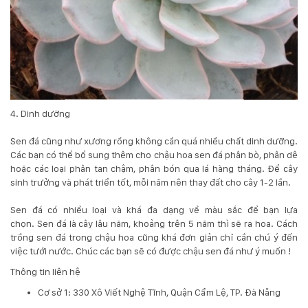
4. Dinh dưỡng
Sen đá
cũng như
xương rồng
không cần quá nhiều chất dinh dưỡng.
Các bạn có thể bổ sung thêm cho chậu hoa sen đá phân bò, phân dê
hoặc các loại phân tan chậm, phân bón qua lá hàng tháng. Để cây
sinh trưởng và phát triển tốt, mỗi năm nên thay đất cho cây 1-2 lần.
Sen đá
có nhiều loại và khá đa dạng về màu sắc để bạn lựa
chọn.
Sen đá
là cây lâu năm, khoảng trên 5 năm thì sẽ ra hoa. Cách
trồng
sen đá
trong chậu hoa cũng khá đơn giản chỉ cần chú ý đến
việc tưới nước. Chúc các bạn sẽ có được chậu
sen đá
như ý muốn !
Thông tin liên hệ
Cơ sở 1: 330 Xô Viết Nghệ Tĩnh, Quận Cẩm Lệ, TP. Đà Nẵng