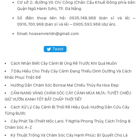
Cơ sở 2: đường Võ Chí Công (Chân Cầu Khuê Đông phía bên
Quận Ngũ Hành Sơn), TP. Đà Nẵng
​Số điện thoại liên hệ: 0935.148.968 (bán sỉ và lẻ) –
0916.700.968 (bán sỉ và lẻ) – 0905.593.968 (dự án).
Email: hoasenvietdn@gmail.com
Tweet
Cách Nhận Biết Cây Cảnh Bị Úng Rễ Trước Khi Quá Muộn
7 Dấu Hiệu Cho Thấy Cây Cảnh Đang Thiếu Dinh Dưỡng Và Cách
Khắc Phục Triệt Để
Hướng Dẫn Chăm Sóc Bonsai Mai Chiếu Thủy Ra Hoa Đẹp
CẨM NANG VÀNG CHĂM SÓC CÂY CẢNH MÙA MƯA: TUYỆT CHIÊU
GIỮ VƯỜN XANH TỐT BẤT CHẤP THỜI TIẾT
Cách Xử Lý Cây Cảnh Bị Thối Rễ Hiệu Quả: Hướng Dẫn Cứu Cây
Từng Bước
Cây Phát Tài (Thiết Mộc Lan): Ý Nghĩa Phong Thủy, Cách Trồng &
Chăm Sóc A-Z
Kỹ Thuật Trồng Và Chăm Sóc Cây Hạnh Phúc: Bí Quyết Cho Lá