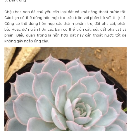
132
-
Chậu hoa sen đá
chủ yếu cần loại đất có khả năng thoát nước tốt.
168
Các bạn có thể dùng hỗn hợp tro trấu trộn với phân bò với tỉ lệ 1:1.
Võ
Cũng có thể dùng hỗn hợp các thành phần: tro, đất pha cát, phân
Chí
bò. Hoặc đơn giản hơn các bạn có thể trộn cát, sỏi, đất pha cát và
Công
phân. Điều quan trọng là hỗn hợp đất này cần thoát nước tốt để
-
không gây ngập úng cây.
Hòa
Quý
-
TP.
Đà
Nẵng