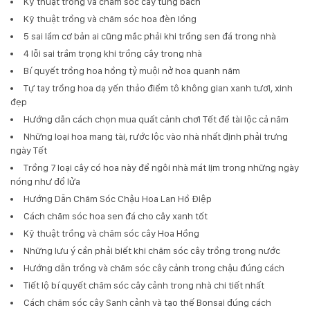
Kỹ thuật trồng và chăm sóc cây tùng bách
Kỹ thuật trồng và chăm sóc hoa đèn lồng
5 sai lầm cơ bản ai cũng mắc phải khi trồng sen đá trong nhà
4 lỗi sai trầm trọng khi trồng cây trong nhà
Bí quyết trồng hoa hồng tỷ muội nở hoa quanh năm
Tự tay trồng hoa dạ yến thảo điểm tô không gian xanh tươi, xinh
đẹp
Hướng dẫn cách chọn mua quất cảnh chơi Tết để tài lộc cả năm
Những loại hoa mang tài, rước lộc vào nhà nhất định phải trưng
ngày Tết
Trồng 7 loại cây có hoa này để ngôi nhà mát lịm trong những ngày
nóng như đổ lửa
Hướng Dẫn Chăm Sóc Chậu Hoa Lan Hồ Điệp
Cách chăm sóc hoa sen đá cho cây xanh tốt
Kỹ thuật trồng và chăm sóc cây Hoa Hồng
Những lưu ý cần phải biết khi chăm sóc cây trồng trong nước
Hướng dẫn trồng và chăm sóc cây cảnh trong chậu đúng cách
Tiết lộ bí quyết chăm sóc cây cảnh trong nhà chi tiết nhất
Cách chăm sóc cây Sanh cảnh và tạo thế Bonsai đúng cách