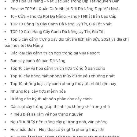
Chợ Hoa Đà Nẵng - Nét Đặc Sắc Trong Dịp Tết Nguyên Đán
Review TOP 6+ Quán Cafe Nhiệt Đới Đà Nẵng Đẹp Mắt Nhất
10+ Cửa Hàng Cá Koi Đà Nẵng, Hàng F1 Nhật Bản Cao Cấp
TOP 10 Công Ty Cây Cảnh Đà Nẵng Uy Tín, Giá Tốt Nhất
TOP 10 Cửa Hàng Cây Cảnh Đà Nẵng Uy Tín, Giá Tốt
Top 5 cây cảnh trưng bày dịp tết âm lịch Tân Sửu 2021 và địa chỉ
bán hoa tết Đà Nẵng
Các loại cây cảnh thích hợp trồng tại Villa Resort
Bán cây cảnh để bàn Đà Nẵng
Top 10 cây và hoa cảnh thích hợp trồng ở ban công
Top 10 cây bóng mát phong thủy được yêu chuộng nhất
Top 10 những loại cây cảnh phong thủy tốt nhất hiện nay
Những loại cây hợp mệnh hỏa
Hướng dẫn kỹ thuật bón phân cho cây cảnh
Các loại cây trồng giúp thanh lọc không khí trong nhà
4 hiểu biết sai lầm về hoa trạng nguyên
Người tuổi Tý nên trồng cây gì trong nhà, văn phòng
Hoa mẫu đơn – Hoa đẹp có ý nghĩa phong thủy lớn
10 kỹ thuật trồng, chăm sóc hoa Thược dược truyền thống