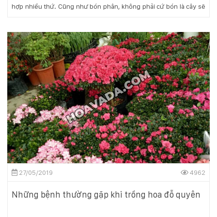
hợp nhiều thứ. Cũng như bón phân, không phải cứ bón là cây sẽ
tốt, sẽ xanh, mà điều mọi người cần quan tâm đó là làm sao bón
phân đạt hiệu quả cao nhất.
27/05/2019
4962
Những bệnh thường gặp khi trồng hoa đỗ quyên