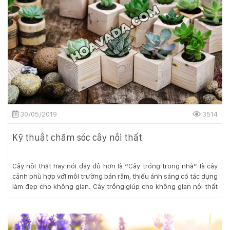
132
-
168
Võ
Chí
Công
-
Hòa
Quý
-
TP.
30/05/2019
3514
Đà
Nẵng
Kỹ thuật chăm sóc cây nội thất
Cây nội thất hay nói đầy đủ hơn là “Cây trồng trong nhà” là cây
cảnh phù hợp với môi trường bán râm, thiếu ánh sáng có tác dụng
làm đẹp cho không gian. Cây trồng giúp cho không gian nội thất
càng thêm trang nhã, nhẹ nhàng, đảm bảo không gian tươi mát và
tràn đầy sức sống, cho không gian nội thất được tự nhiên hơn.
Dễ dàng để tạo ra một không gian xanh bên trong ngôi nhà của
bạn chỉ cần những bí quyết nho nhỏ dưới đây.