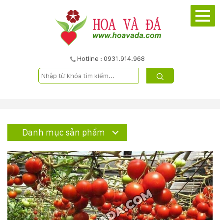
TRANG
CHỦ
GIỚI
Hotline : 0931.914.968
THIỆU
DỰ
ÁN
Danh mục sản phẩm
SẢN
PHẨM
DỊCH
VỤ