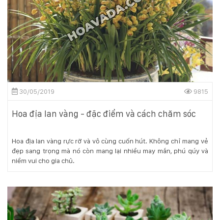
Hotline
:
0931.914.968
hoasenvietdn@gmail.com
30/05/2019
9815
573
Nguyễn
Hoa địa lan vàng - đặc điểm và cách chăm sóc
Hữu
Thọ
-
Hoa địa lan vàng rực rỡ và vô cùng cuốn hút. Không chỉ mang vẻ
Cẩm
đẹp sang trọng mà nó còn mang lại nhiều may mắn, phú qúy và
Lệ
niềm vui cho gia chủ.
-
Đà
nẵng