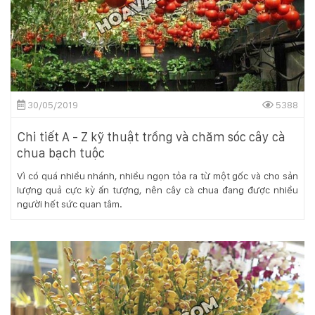
KỸ
THUẬT
TRỒNG
30/05/2019
5388
CÂY
Chi tiết A - Z kỹ thuật trồng và chăm sóc cây cà
HÌNH
chua bạch tuộc
ẢNH
Vì có quá nhiều nhánh, nhiều ngọn tỏa ra từ một gốc và cho sản
lượng quả cực kỳ ấn tượng, nên cây cà chua đang được nhiều
người hết sức quan tâm.
LIÊN
HỆ