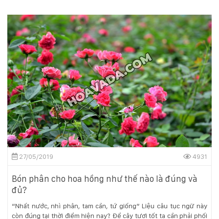
nhiều nông dân phố tìm kiếm, vừa là một loại trái cây tráng miệng
với giá thành cao nhưng vẫn luôn cháy hàng.
27/05/2019
4931
Bón phân cho hoa hồng như thế nào là đúng và
đủ?
“Nhất nước, nhì phân, tam cần, tứ giống” Liệu câu tục ngữ này
còn đúng tại thời điểm hiện nay? Để cây tươi tốt ta cần phải phối