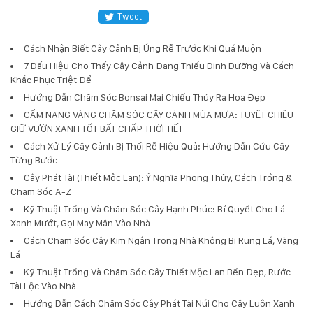
Tweet
Cách Nhận Biết Cây Cảnh Bị Úng Rễ Trước Khi Quá Muộn
7 Dấu Hiệu Cho Thấy Cây Cảnh Đang Thiếu Dinh Dưỡng Và Cách
Khắc Phục Triệt Để
Hướng Dẫn Chăm Sóc Bonsai Mai Chiếu Thủy Ra Hoa Đẹp
CẨM NANG VÀNG CHĂM SÓC CÂY CẢNH MÙA MƯA: TUYỆT CHIÊU
GIỮ VƯỜN XANH TỐT BẤT CHẤP THỜI TIẾT
Cách Xử Lý Cây Cảnh Bị Thối Rễ Hiệu Quả: Hướng Dẫn Cứu Cây
Từng Bước
Cây Phát Tài (Thiết Mộc Lan): Ý Nghĩa Phong Thủy, Cách Trồng &
Chăm Sóc A-Z
Kỹ Thuật Trồng Và Chăm Sóc Cây Hạnh Phúc: Bí Quyết Cho Lá
Xanh Mướt, Gọi May Mắn Vào Nhà
Cách Chăm Sóc Cây Kim Ngân Trong Nhà Không Bị Rụng Lá, Vàng
Lá
Kỹ Thuật Trồng Và Chăm Sóc Cây Thiết Mộc Lan Bền Đẹp, Rước
Tài Lộc Vào Nhà
Hướng Dẫn Cách Chăm Sóc Cây Phát Tài Núi Cho Cây Luôn Xanh