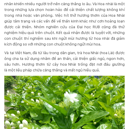
132
nhân khiến nhiều người trở nên căng thẳng lo âu. Và Hoa nhài là một
-
trong những lựa chọn hoàn hảo để cải thiện chất lượng không khí
168
trong nhà hoặc văn phòng. Việc hít thở hương thơm của Hoa Nhài
Võ
giúp tâm trạng và các vấn đề về thần kinh khác như cơn hoảng loạn
Chí
được cải thiện. Nhóm nghiên cứu của Đại học RUB cũng đã thử
Công
nghiệm hiệu quả trên chuột. Kết quả nhận được là tuyệt vời, những
-
con chuột thí nghiệm sau khi ngửi mùi hương từ hoa nhài đã giảm
Hòa
kích động so với những con chuột không ngửi mùi hoa.
Quý
Và tại Việt Nam, đã từ lâu trong dân gian, trà hoa Nhài (hoa Lài) được
-
ông cha ta sử dụng nhằm để an thần, cải thiện giấc ngủ, ngon hơn,
TP.
sâu hơn. Hương thơm từ cây hoa Nhài trồng đặt nơi đầu giường
Đà
là một liệu pháp chữa căng thẳng và mất ngủ hiệu quả.
Nẵng