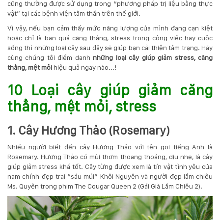
cũng thường được sử dụng trong “phương pháp trị liệu bằng thực
vật” tại các bệnh viện tâm thần trên thế giới.
KỸ
Vì vậy, nếu bạn cảm thấy mức năng lượng của mình đang cạn kiệt
THUẬT
hoặc chỉ là bạn quá căng thẳng, stress trong công việc hay cuộc
sống thì những loại cây sau đây sẽ giúp bạn cải thiện tâm trạng. Hãy
TRỒNG
cùng chúng tôi điểm danh
những loại cây giúp giảm stress, căng
thẳng, mệt mỏi
hiệu quả ngay nào...!
CÂY
10 Loại cây giúp giảm căng
HÌNH
thẳng, mệt mỏi, stress
ẢNH
1. Cây Hương Thảo (Rosemary)
LIÊN
Nhiều người biết đến cây Hương Thảo với tên gọi tiếng Anh là
Rosemary. Hương Thảo có mùi thơm thoang thoảng, dịu nhẹ, là cây
HỆ
giúp giảm stress khá tốt. Cây từng được xem là tín vật tình yêu của
nam chính đẹp trai “sáu múi” Khôi Nguyên và người đẹp lắm chiêu
Ms. Quyên trong phim The Cougar Queen 2 (Gái Già Lắm Chiêu 2).