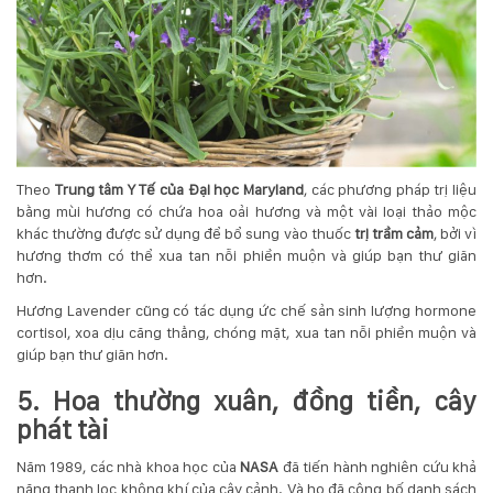
Theo
Trung tâm Y Tế của Đại học Maryland
, các phương pháp trị liệu
bằng mùi hương có chứa hoa oải hương và một vài loại thảo mộc
khác thường được sử dụng để bổ sung vào thuốc
trị trầm cảm
, bởi vì
hương thơm có thể xua tan nỗi phiền muộn và giúp bạn thư giãn
hơn.
Hương Lavender cũng có tác dụng ức chế sản sinh lượng hormone
cortisol, xoa dịu căng thẳng, chóng mặt, xua tan nỗi phiền muộn và
giúp bạn thư giãn hơn.
5. Hoa thường xuân, đồng tiền, cây
phát tài
Năm 1989, các nhà khoa học của
NASA
đã tiến hành nghiên cứu khả
năng thanh lọc không khí của cây cảnh. Và họ đã công bố danh sách