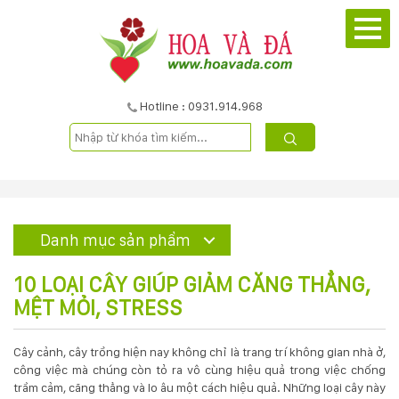
TRANG
CHỦ
GIỚI
Hotline : 0931.914.968
THIỆU
DỰ
ÁN
Danh mục sản phẩm
SẢN
10 LOẠI CÂY GIÚP GIẢM CĂNG THẲNG,
PHẨM
MỆT MỎI, STRESS
DỊCH
Cây cảnh, cây trồng hiện nay không chỉ là trang trí không gian nhà ở,
công việc mà chúng còn tỏ ra vô cùng hiệu quả trong việc chống
VỤ
trầm cảm, căng thẳng và lo âu một cách hiệu quả. Những loại cây này