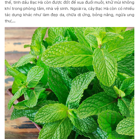
thế, tinh dầu Bạc Hà còn được đốt để xua đuổi muỗi, khử mùi không
khí trong phòng tắm, nhà vệ sinh. Ngoài ra, cây Bạc Hà còn có nhiều
tác dụng khác như làm đẹp da, chữa dị ứng, bỏng nắng, ngừa ung
thư,…