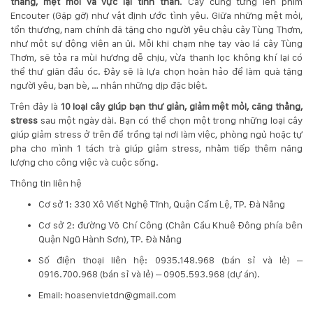
thẳng, mệt mỏi và vực lại tinh thần
. Cây cũng từng lên phim
Encouter (Gặp gỡ) như vật định ước tình yêu. Giữa những mệt mỏi,
tổn thương, nam chính đã tặng cho người yêu chậu cây Tùng Thơm,
như một sự động viên an ủi. Mỗi khi chạm nhẹ tay vào lá cây Tùng
Thơm, sẽ tỏa ra mùi hương dễ chịu, vừa thanh lọc không khí lại có
thể thư giãn đầu óc. Đây sẽ là lựa chọn hoàn hảo để làm quà tặng
người yêu, bạn bè, … nhân những dịp đặc biệt.
Trên đây là
10 loại cây giúp bạn thư giản, giảm mệt mỏi, căng thẳng,
stress
sau một ngày dài. Bạn có thể chọn một trong những loại cây
giúp giảm stress ở trên để trồng tại nơi làm việc, phòng ngủ hoặc tự
pha cho mình 1 tách trà giúp giảm stress, nhằm tiếp thêm năng
lượng cho công việc và cuộc sống.
Thông tin liên hệ
Cơ sở 1: 330 Xô Viết Nghệ Tĩnh, Quận Cẩm Lệ, TP. Đà Nẵng
Cơ sở 2: đường Võ Chí Công (Chân Cầu Khuê Đông phía bên
Quận Ngũ Hành Sơn), TP. Đà Nẵng
​Số điện thoại liên hệ: 0935.148.968 (bán sỉ và lẻ) –
0916.700.968 (bán sỉ và lẻ) – 0905.593.968 (dự án).
Email: hoasenvietdn@gmail.com