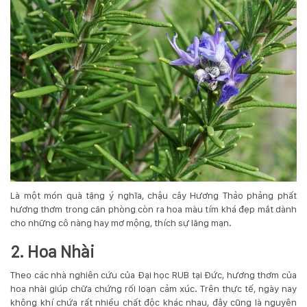
Hotline
:
0931.914.968
hoasenvietdn@gmail.com
573
Nguyễn
Hữu
Thọ
Là một món quà tặng ý nghĩa, chậu cây Hương Thảo phảng phất
-
hương thơm trong căn phòng còn ra hoa màu tím khá đẹp mắt dành
Cẩm
cho những cô nàng hay mơ mộng, thích sự lãng mạn.
Lệ
-
2. Hoa Nhài
Đà
nẵng
Theo các nhà nghiên cứu của Đại học RUB tại Đức, hương thơm của
hoa nhài giúp chữa chứng rối loạn cảm xúc. Trên thực tế, ngày nay
không khí chứa rất nhiều chất độc khác nhau, đây cũng là nguyên