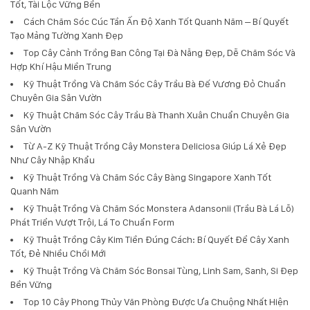
Tốt, Tài Lộc Vững Bền
Cách Chăm Sóc Cúc Tần Ấn Độ Xanh Tốt Quanh Năm – Bí Quyết
Tạo Mảng Tường Xanh Đẹp
Top Cây Cảnh Trồng Ban Công Tại Đà Nẵng Đẹp, Dễ Chăm Sóc Và
Hợp Khí Hậu Miền Trung
Kỹ Thuật Trồng Và Chăm Sóc Cây Trầu Bà Đế Vương Đỏ Chuẩn
Chuyên Gia Sân Vườn
Kỹ Thuật Chăm Sóc Cây Trầu Bà Thanh Xuân Chuẩn Chuyên Gia
Sân Vườn
Từ A-Z Kỹ Thuật Trồng Cây Monstera Deliciosa Giúp Lá Xẻ Đẹp
Như Cây Nhập Khẩu
Kỹ Thuật Trồng Và Chăm Sóc Cây Bàng Singapore Xanh Tốt
Quanh Năm
Kỹ Thuật Trồng Và Chăm Sóc Monstera Adansonii (Trầu Bà Lá Lỗ)
Phát Triển Vượt Trội, Lá To Chuẩn Form
Kỹ Thuật Trồng Cây Kim Tiền Đúng Cách: Bí Quyết Để Cây Xanh
Tốt, Đẻ Nhiều Chồi Mới
Kỹ Thuật Trồng Và Chăm Sóc Bonsai Tùng, Linh Sam, Sanh, Si Đẹp
Bền Vững
Top 10 Cây Phong Thủy Văn Phòng Được Ưa Chuộng Nhất Hiện