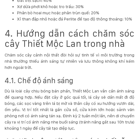
Đất thịt sạch: 40%
Xơ dừa phơi khô hoặc tro trấu: 30%
Phân bò hoai mục hoặc phân trùn quế: 20%
Xỉ than đập nhỏ hoặc đá Perlite để tạo độ thông thoáng: 10%
4. Hướng dẫn cách chăm sóc
cây Thiết Mộc Lan trong nhà
Chăm sóc cây cảnh nội thất đòi hỏi sự tinh tế vì môi trường trong
nhà thường thiếu ánh sáng tự nhiên và lưu thông không khí kém
hơn ngoài trời.
4.1. Chế độ ánh sáng
Dù là loài cây chịu bóng bán phần, Thiết Mộc Lan vẫn cần ánh sáng
để quang hợp. Nếu đặt cây ở góc quá tối, lá cây sẽ dần mất đi độ
bóng, các sọc vàng trên lá bị mờ và thân cây có xu hướng vươn dài,
ốm yếu. Vị trí tốt nhất là gần cửa sổ, cửa kính lớn hoặc sảnh văn
phòng nơi có ánh sáng tán xạ. Định kỳ 2 tuần một lần, nên di chuyển
cây ra vị trí có ánh nắng nhẹ buổi sáng (tránh nắng gắt sau 10h trưa)
khoảng 1 ngày để cây tái tạo diệp lục.