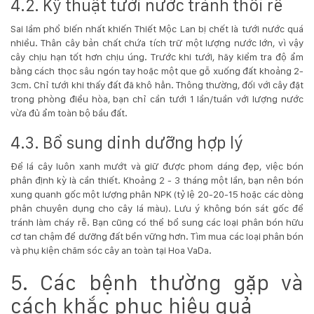
4.2. Kỹ thuật tưới nước tránh thối rễ
Sai lầm phổ biến nhất khiến Thiết Mộc Lan bị chết là tưới nước quá
nhiều. Thân cây bản chất chứa tích trữ một lượng nước lớn, vì vậy
cây chịu hạn tốt hơn chịu úng. Trước khi tưới, hãy kiểm tra độ ẩm
bằng cách thọc sâu ngón tay hoặc một que gỗ xuống đất khoảng 2-
3cm. Chỉ tưới khi thấy đất đã khô hẳn. Thông thường, đối với cây đặt
trong phòng điều hòa, bạn chỉ cần tưới 1 lần/tuần với lượng nước
vừa đủ ẩm toàn bộ bầu đất.
4.3. Bổ sung dinh dưỡng hợp lý
Để lá cây luôn xanh mướt và giữ được phom dáng đẹp, việc bón
phân định kỳ là cần thiết. Khoảng 2 - 3 tháng một lần, bạn nên bón
xung quanh gốc một lượng phân NPK (tỷ lệ 20-20-15 hoặc các dòng
phân chuyên dụng cho cây lá màu). Lưu ý không bón sát gốc để
tránh làm cháy rễ. Bạn cũng có thể bổ sung các loại phân bón hữu
cơ tan chậm để dưỡng đất bền vững hơn. Tìm mua các loại phân bón
và phụ kiện chăm sóc cây an toàn tại
Hoa VaDa
.
5. Các bệnh thường gặp và
cách khắc phục hiệu quả