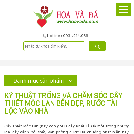
TRANG
CHỦ
GIỚI
Hotline : 0931.914.968
THIỆU
DỰ
ÁN
Danh mục sản phẩm
SẢN
KỸ THUẬT TRỒNG VÀ CHĂM SÓC CÂY
PHẨM
THIẾT MỘC LAN BỀN ĐẸP, RƯỚC TÀI
LỘC VÀO NHÀ
DỊCH
Cây Thiết Mộc Lan (hay còn gọi là cây Phát Tài) là một trong những
VỤ
loại cây cảnh nội thất, văn phòng được ưa chuộng nhất hiện nay.