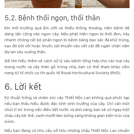
5.2. Bệnh thối ngọn, thối thân
Khi môi trường quá ẩm ướt và thiếu thông thoáng, nấm bệnh dễ
dàng tấn công vào ngọn cây. Nếu phát hiện ngọn bị thối đen, hãy
nhanh chóng cắt bỏ phần ngọn bị bệnh bằng dao sắc đã khử trùng,
sau đó bôi vôi hoặc thuốc sát khuẩn vào vết cắt để ngăn chặn nấm
lây lan sâu xuống thân.
Để tìm hiểu thêm về cách xử lý sâu bệnh tổng hợp cho các loại cây
mọng nước và cây thân gỗ trong nhà, bạn có thể tham khảo cẩm
nang từ tổ chức uy tín quốc tế
Royal Horticultural Society (RHS)
.
6. Lời kết
Kỹ thuật trồng và chăm sóc cây Thiết Mộc Lan không quá phức tạp
nếu bạn thấu hiểu được đặc tính sinh trưởng của cây. Chỉ cần một
chút tỉ mỉ trong việc điều tiết nước và ánh sáng, bạn sẽ có ngay một
chậu cây bề thế, xanh mướt làm bừng sáng không gian kiến trúc của
mình.
Nếu bạn đang có nhu cầu sở hữu những chậu Thiết Mộc Lan chuẩn