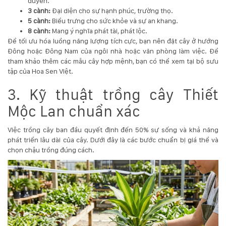
duyên.
132
3 cành:
Đại diện cho sự hạnh phúc, trường thọ.
-
5 cành:
Biểu trưng cho sức khỏe và sự an khang.
168
8 cành:
Mang ý nghĩa phát tài, phát lộc.
Võ
Để tối ưu hóa luồng năng lượng tích cực, bạn nên đặt cây ở hướng
Chí
Đông hoặc Đông Nam của ngôi nhà hoặc văn phòng làm việc. Để
Công
tham khảo thêm các mẫu cây hợp mệnh, bạn có thể xem tại bộ sưu
-
tập của
Hoa Sen Việt
.
Hòa
Quý
3. Kỹ thuật trồng cây Thiết
-
TP.
Mộc Lan chuẩn xác
Đà
Nẵng
Việc trồng cây ban đầu quyết định đến 50% sự sống và khả năng
phát triển lâu dài của cây. Dưới đây là các bước chuẩn bị giá thể và
chọn chậu trồng đúng cách.