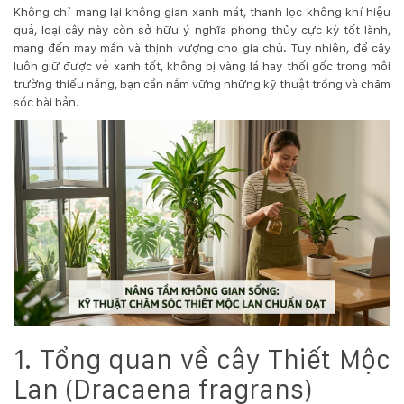
Không chỉ mang lại không gian xanh mát, thanh lọc không khí hiệu
quả, loại cây này còn sở hữu ý nghĩa phong thủy cực kỳ tốt lành,
KỸ
mang đến may mắn và thịnh vượng cho gia chủ. Tuy nhiên, để cây
luôn giữ được vẻ xanh tốt, không bị vàng lá hay thối gốc trong môi
THUẬT
trường thiếu nắng, bạn cần nắm vững những kỹ thuật trồng và chăm
sóc bài bản.
TRỒNG
CÂY
HÌNH
ẢNH
LIÊN
HỆ
1. Tổng quan về cây Thiết Mộc
Lan (Dracaena fragrans)