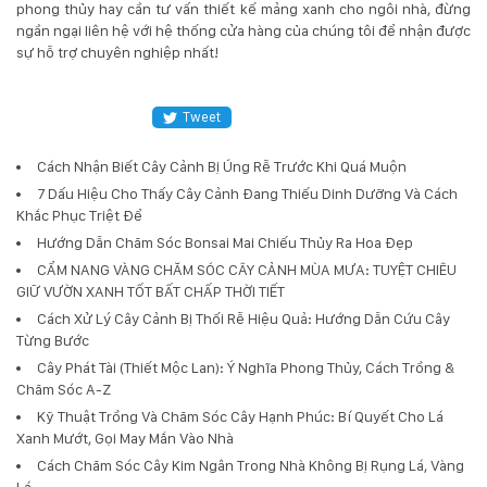
phong thủy hay cần tư vấn thiết kế mảng xanh cho ngôi nhà, đừng
ngần ngại liên hệ với hệ thống cửa hàng của chúng tôi để nhận được
sự hỗ trợ chuyên nghiệp nhất!
Tweet
Cách Nhận Biết Cây Cảnh Bị Úng Rễ Trước Khi Quá Muộn
7 Dấu Hiệu Cho Thấy Cây Cảnh Đang Thiếu Dinh Dưỡng Và Cách
Khắc Phục Triệt Để
Hướng Dẫn Chăm Sóc Bonsai Mai Chiếu Thủy Ra Hoa Đẹp
CẨM NANG VÀNG CHĂM SÓC CÂY CẢNH MÙA MƯA: TUYỆT CHIÊU
GIỮ VƯỜN XANH TỐT BẤT CHẤP THỜI TIẾT
Cách Xử Lý Cây Cảnh Bị Thối Rễ Hiệu Quả: Hướng Dẫn Cứu Cây
Từng Bước
Cây Phát Tài (Thiết Mộc Lan): Ý Nghĩa Phong Thủy, Cách Trồng &
Chăm Sóc A-Z
Kỹ Thuật Trồng Và Chăm Sóc Cây Hạnh Phúc: Bí Quyết Cho Lá
Xanh Mướt, Gọi May Mắn Vào Nhà
Cách Chăm Sóc Cây Kim Ngân Trong Nhà Không Bị Rụng Lá, Vàng
Lá