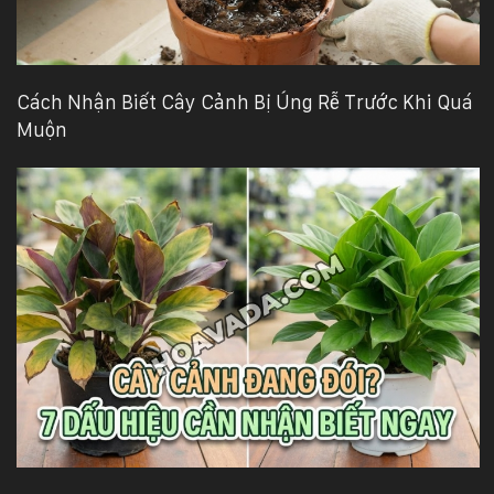
Cách Nhận Biết Cây Cảnh Bị Úng Rễ Trước Khi Quá
Muộn