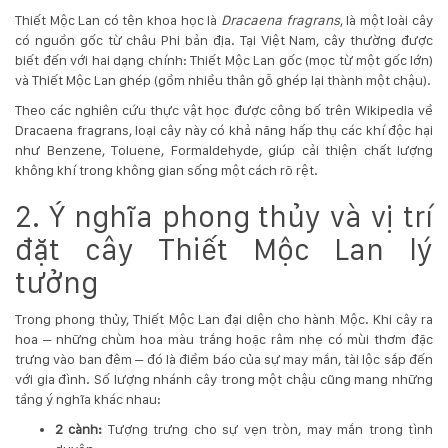
Thiết Mộc Lan có tên khoa học là
Dracaena fragrans
, là một loài cây
Hotline
có nguồn gốc từ châu Phi bản địa. Tại Việt Nam, cây thường được
:
biết đến với hai dạng chính: Thiết Mộc Lan gốc (mọc từ một gốc lớn)
0931.914.968
và Thiết Mộc Lan ghép (gồm nhiều thân gỗ ghép lại thành một chậu).
Theo các nghiên cứu thực vật học được công bố trên
Wikipedia về
Dracaena fragrans
, loại cây này có khả năng hấp thụ các khí độc hại
hoasenvietdn@gmail.com
như Benzene, Toluene, Formaldehyde, giúp cải thiện chất lượng
không khí trong không gian sống một cách rõ rệt.
573
2. Ý nghĩa phong thủy và vị trí
Nguyễn
đặt cây Thiết Mộc Lan lý
Hữu
Thọ
tưởng
-
Cẩm
Trong phong thủy, Thiết Mộc Lan đại diện cho hành Mộc. Khi cây ra
Lệ
hoa – những chùm hoa màu trắng hoặc râm nhẹ có mùi thơm đặc
-
trưng vào ban đêm – đó là điềm báo của sự may mắn, tài lộc sắp đến
Đà
với gia đình. Số lượng nhánh cây trong một chậu cũng mang những
nẵng
tầng ý nghĩa khác nhau:
2 cành:
Tượng trưng cho sự vẹn tròn, may mắn trong tình