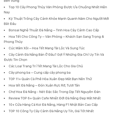
Bền Vững
Top 10 Cây Phong Thủy Văn Phòng Được Ưa Chuộng Nhất Hiện
Nay
Kỹ Thuật Trồng Cây Cảnh Khỏe Mạnh Quanh Năm Cho Người Mới
Bắt Đầu
Bonsai Nghệ Thuật Đà Nẵng – Tinh Hoa Cây Cảnh Cao Cấp
Hoa Tết Cho Công Ty – Văn Phòng – Khách Sạn Sang Trọng &
Phong Thủy
Cúc Mâm Xôi – Hoa Tết Mang Tài Lộc Và Sung Túc
Cây Cảnh Đà Nẵng Bán Ở Đâu? Gợi Ý Những Địa Chỉ Uy Tín Và
Được Tin Chọn
Các Loại Trang Trí Tết Mang Tài Lộc Cho Gia Chủ
Cây phong ba – Cung cấp cây phong ba
TOP 11+ Quán Cà Phê Hòa Xuân Đẹp Mắt Bạn Nên Thử
Hoa tết Đà Nẵng – Đón Xuân Rực Rỡ, Tươi Tắn
Chợ Hoa Đà Nẵng - Nét Đặc Sắc Trong Dịp Tết Nguyên Đán
Review TOP 6+ Quán Cafe Nhiệt Đới Đà Nẵng Đẹp Mắt Nhất
10+ Cửa Hàng Cá Koi Đà Nẵng, Hàng F1 Nhật Bản Cao Cấp
TOP 10 Công Ty Cây Cảnh Đà Nẵng Uy Tín, Giá Tốt Nhất