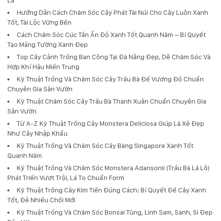
Hướng Dẫn Cách Chăm Sóc Cây Phát Tài Núi Cho Cây Luôn Xanh
Tốt, Tài Lộc Vững Bền
Cách Chăm Sóc Cúc Tần Ấn Độ Xanh Tốt Quanh Năm – Bí Quyết
Tạo Mảng Tường Xanh Đẹp
Top Cây Cảnh Trồng Ban Công Tại Đà Nẵng Đẹp, Dễ Chăm Sóc Và
Hợp Khí Hậu Miền Trung
Kỹ Thuật Trồng Và Chăm Sóc Cây Trầu Bà Đế Vương Đỏ Chuẩn
Chuyên Gia Sân Vườn
Kỹ Thuật Chăm Sóc Cây Trầu Bà Thanh Xuân Chuẩn Chuyên Gia
Sân Vườn
Từ A-Z Kỹ Thuật Trồng Cây Monstera Deliciosa Giúp Lá Xẻ Đẹp
Như Cây Nhập Khẩu
Kỹ Thuật Trồng Và Chăm Sóc Cây Bàng Singapore Xanh Tốt
Quanh Năm
Kỹ Thuật Trồng Và Chăm Sóc Monstera Adansonii (Trầu Bà Lá Lỗ)
Phát Triển Vượt Trội, Lá To Chuẩn Form
Kỹ Thuật Trồng Cây Kim Tiền Đúng Cách: Bí Quyết Để Cây Xanh
Tốt, Đẻ Nhiều Chồi Mới
Kỹ Thuật Trồng Và Chăm Sóc Bonsai Tùng, Linh Sam, Sanh, Si Đẹp