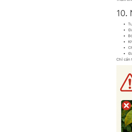
10.
Tư
Đặ
B
Kh
Ch
Đặ
Chỉ cần 