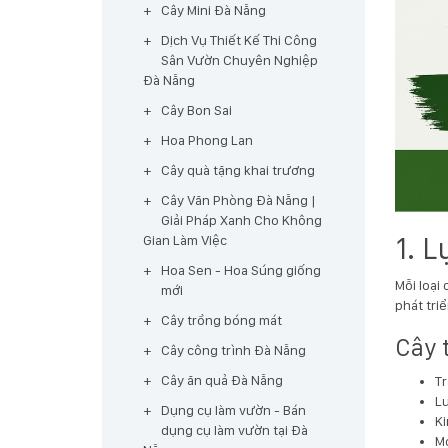
Cây Mini Đà Nẵng
Dịch Vụ Thiết Kế Thi Công
Sân Vườn Chuyên Nghiệp
Đà Nẵng
Cây Bon Sai
Hoa Phong Lan
Cây quà tặng khai trương
Cây Văn Phòng Đà Nẵng |
Giải Pháp Xanh Cho Không
1. 
Gian Làm Việc
Hoa Sen - Hoa Súng giống
Mỗi loại
mới
phát triể
Cây trồng bóng mát
Cây 
Cây công trình Đà Nẵng
Cây ăn quả Đà Nẵng
Tr
Lư
Dụng cụ làm vườn - Bán
Ki
dụng cụ làm vườn tại Đà
M