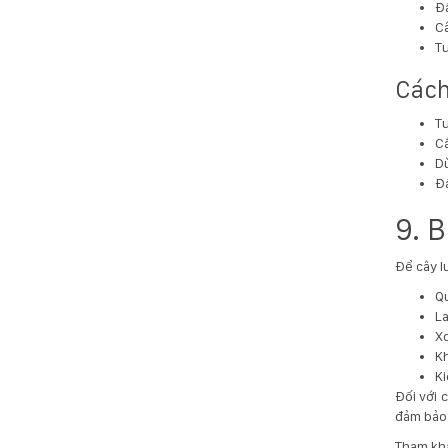
Đấ
Câ
T
Cách
Tư
Cắ
Dù
Đặ
9. 
Để cây l
Qu
La
X
Kh
Ki
Đối với 
đảm bảo 
Tham khả