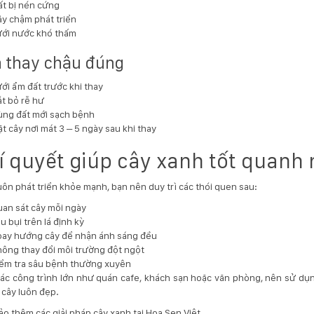
t bị nén cứng
y chậm phát triển
ưới nước khó thấm
 thay chậu đúng
ới ẩm đất trước khi thay
t bỏ rễ hư
ng đất mới sạch bệnh
t cây nơi mát 3 – 5 ngày sau khi thay
Bí quyết giúp cây xanh tốt quanh
uôn phát triển khỏe mạnh, bạn nên duy trì các thói quen sau:
an sát cây mỗi ngày
u bụi trên lá định kỳ
oay hướng cây để nhận ánh sáng đều
ông thay đổi môi trường đột ngột
ểm tra sâu bệnh thường xuyên
các công trình lớn như quán cafe, khách sạn hoặc văn phòng, nên sử dụng
cây luôn đẹp.
o thêm các giải pháp cây xanh tại
Hoa Sen Việt
.