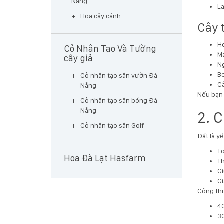
Nẵng
La
Hoa cây cảnh
Cây 
Ho
Cỏ Nhân Tạo Và Tường
Ma
cây giả
N
B
Cỏ nhân tạo sân vườn Đà
Câ
Nẵng
Nếu bạn 
Cỏ nhân tạo sân bóng Đà
Nẵng
2. 
Cỏ nhân tạo sân Golf
Đất là yế
Tơ
Hoa Đà Lạt Hasfarm
Th
Gi
Gi
Công thứ
40
30