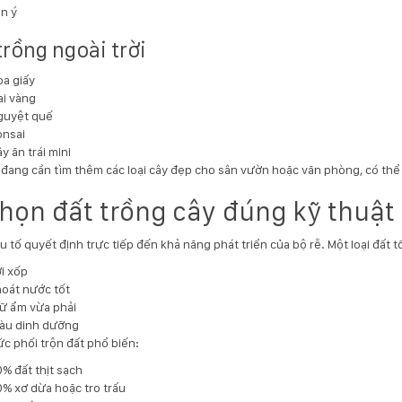
n ý
trồng ngoài trời
a giấy
i vàng
guyệt quế
onsai
y ăn trái mini
đang cần tìm thêm các loại cây đẹp cho sân vườn hoặc văn phòng, có thể
Chọn đất trồng cây đúng kỹ thuật
u tố quyết định trực tiếp đến khả năng phát triển của bộ rễ. Một loại đất t
i xốp
oát nước tốt
ữ ẩm vừa phải
àu dinh dưỡng
c phối trộn đất phổ biến:
% đất thịt sạch
% xơ dừa hoặc tro trấu