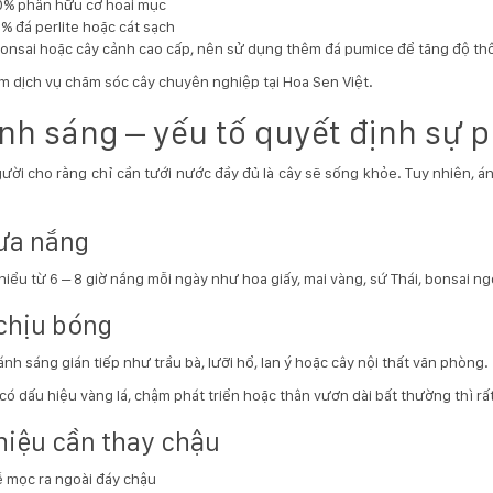
0% phân hữu cơ hoai mục
% đá perlite hoặc cát sạch
bonsai hoặc cây cảnh cao cấp, nên sử dụng thêm đá pumice để tăng độ th
 dịch vụ chăm sóc cây chuyên nghiệp tại
Hoa Sen Việt
.
Ánh sáng – yếu tố quyết định sự p
ười cho rằng chỉ cần tưới nước đầy đủ là cây sẽ sống khỏe. Tuy nhiên, á
ưa nắng
hiểu từ 6 – 8 giờ nắng mỗi ngày như hoa giấy, mai vàng, sứ Thái, bonsai ngo
chịu bóng
ánh sáng gián tiếp như trầu bà, lưỡi hổ, lan ý hoặc cây nội thất văn phòng.
có dấu hiệu vàng lá, chậm phát triển hoặc thân vươn dài bất thường thì rấ
hiệu cần thay chậu
 mọc ra ngoài đáy chậu