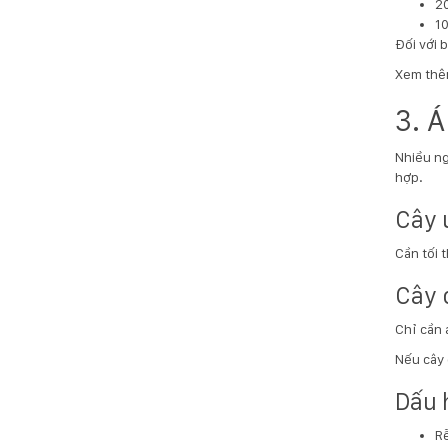
2
10
Đối với 
Xem thêm
3. 
Nhiều ng
hợp.
Cây 
Cần tối t
Cây 
Chỉ cần 
Nếu cây 
Dấu 
Rễ