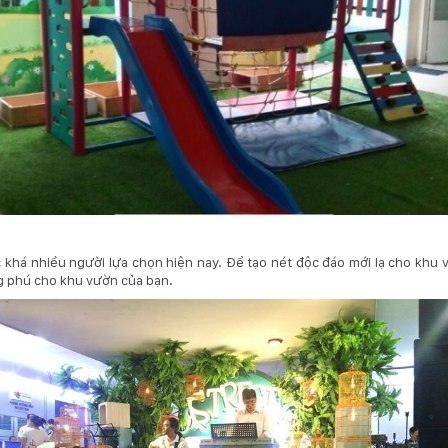
khá nhiều người lựa chọn hiện nay. Để tạo nét độc đáo mới lạ cho khu 
g phú cho khu vườn của bạn.