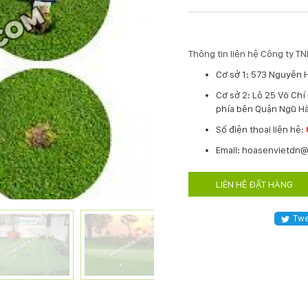
Thông tin liên hệ Công ty 
Cơ sở 1: 573 Nguyễn 
Cơ sở 2: Lô 25 Võ Ch
phía bên Quận Ngũ Hà
​Số điện thoại liên hệ:
Email: hoasenvietdn
LIÊN HỆ ĐẶT HÀNG
Twe