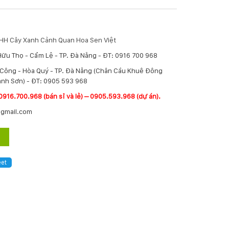
TNHH Cây Xanh Cảnh Quan Hoa Sen Việt
Hữu Thọ - Cẩm Lệ - TP. Đà Nẵng - ĐT: 0916 700 968
í Công - Hòa Quý - TP. Đà Nẵng (Chân Cầu Khuê Đông
nh Sơn) - ĐT: 0905 593 968
0916.700.968 (bán sỉ và lẻ) – 0905.593.968 (dự án).
@gmail.com
et