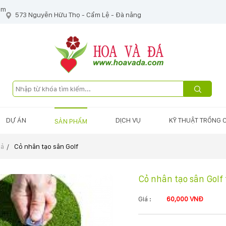
om
573 Nguyễn Hữu Thọ - Cẩm Lệ - Đà nẵng
DỰ ÁN
DỊCH VỤ
KỸ THUẬT TRỒNG 
SẢN PHẨM
iả
Cỏ nhân tạo sân Golf
Cỏ nhân tạo sân Golf
Giá :
60,000 VNĐ