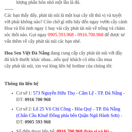
lượng phân bón nhỏ một lần là đủ.
------
Các bạn thấy đấy, phát tài núi là một loại cây rất thú vị và tuyệt
vời phải không nào? Còn chờ gì nữa hãy đến ngay vườn cây cảnh
Hoa và Đá rinh ngay 1 hay vài cây phát tài núi về trồng và chăm
sóc thôi nào. Gọi ngay
0905.593.968 - 0916.700.968
để được tư
vấn thêm về cây phát tài núi các bạn nhé.
Hoa Sen Việt Đà Nẵng
đang cung cấp cây phát tài núi với đầy
đủ kích thước khác nhau...nếu quý khách có nhu cầu mua
cây
phát tài núi
, xin vui lòng liên hệ hotline của chúng tôi:
Thông tin liên hệ
Cơ sở 1:
573 Nguyễn Hữu Thọ - Cẩm Lệ - TP. Đà Nẵng
-
ĐT:
0916 700 968
Cơ sở 2:
Lô 25 Võ Chí Công - Hòa Quý - TP. Đà Nẵng
(Chân Cầu Khuê Đông phía bên Quận Ngũ Hành Sơn)
-
ĐT:
0905 593 968
​Số điện thoại liên hệ:
0916.700.968 (bán sỉ và lẻ) –