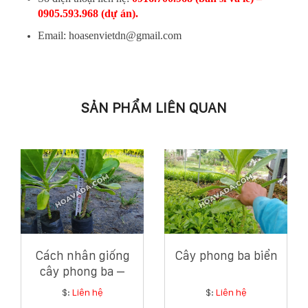
0905.593.968 (dự án).
Email: hoasenvietdn@gmail.com
SẢN PHẨM LIÊN QUAN
Cách nhân giống
Cây phong ba biển
cây phong ba –
Hướng dẫn chi tiết
$:
Liên hệ
$:
Liên hệ
từ chuyên gia cây