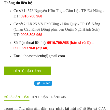
Thông tin liên hệ
Hotline
:
Cơ sở 1:
573 Nguyễn Hữu Thọ - Cẩm Lệ - TP. Đà Nẵng
-
0931.914.968
ĐT:
0916 700 968
Cơ sở 2:
Lô 25 Võ Chí Công - Hòa Quý - TP. Đà Nẵng
(Chân Cầu Khuê Đông phía bên Quận Ngũ Hành Sơn)
-
hoasenvietdn@gmail.com
ĐT:
0905 593 968
Số điện thoại liên hệ:
0916.700.968 (bán sỉ và lẻ) –
0905.593.968 (dự án)
.
573
Nguyễn
Email: hoasenvietdn@gmail.com
Hữu
Thọ
-
LIÊN HỆ ĐẶT HÀNG
Cẩm
Lệ
Tweet
-
Đà
nẵng
MÔ TẢ SẢN PHẨM
BÌNH LUẬN - ĐÁNH GIÁ
Trong những năm gần đây,
cây phát tài núi
nở rộ lên và được