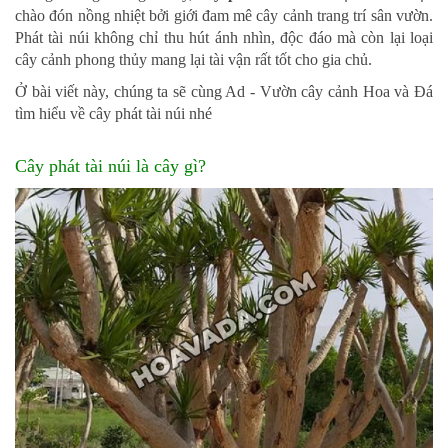
132
chào đón nồng nhiệt bởi giới đam mê cây cảnh trang trí sân vườn.
-
Phát tài núi không chỉ thu hút ánh nhìn, độc đáo mà còn lại loại
168
cây cảnh phong thủy mang lại tài vận rất tốt cho gia chủ.
Võ
Chí
Ở bài viết này, chúng ta sẽ cùng Ad - Vườn cây cảnh Hoa và Đá
Công
tìm hiểu về cây phát tài núi nhé
-
Hòa
Cây phát tài núi là cây gì?
Quý
-
TP.
Đà
Nẵng