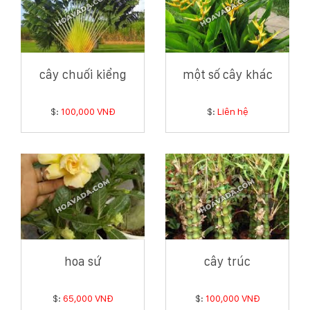
cây chuối kiểng
một số cây khác
$:
100,000 VNĐ
$:
Liên hệ
hoa sứ
cây trúc
$:
65,000 VNĐ
$:
100,000 VNĐ