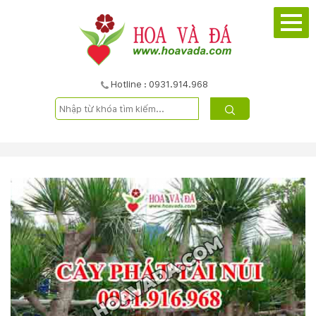
TRANG
CHỦ
GIỚI
Hotline : 0931.914.968
THIỆU
DỰ
ÁN
SẢN
PHẨM
DỊCH
VỤ