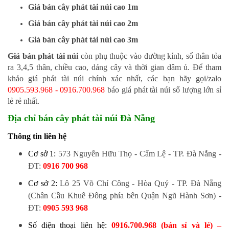
Giá bán cây phát tài núi cao 1m
Giá bán cây phát tài núi cao 2m
Giá bán cây phát tài núi cao 3m
Giá bán phát tài núi
còn phụ thuộc vào đường kính, số thân tỏa
ra 3,4,5 thân, chiều cao, dáng cây và thời gian dâm ủ. Để tham
khảo giá phát tài núi chính xác nhất, các bạn hãy gọi/zalo
0905.593.968 - 0916.700.968
báo giá phát tài núi số lượng lớn sỉ
lẻ rẻ nhất.
Địa chỉ bán cây phát tài núi Đà Nẵng
Thông tin liên hệ
Cơ sở 1:
573 Nguyễn Hữu Thọ - Cẩm Lệ - TP. Đà Nẵng
-
ĐT:
0916 700 968
Cơ sở 2:
Lô 25 Võ Chí Công - Hòa Quý - TP. Đà Nẵng
(Chân Cầu Khuê Đông phía bên Quận Ngũ Hành Sơn)
-
ĐT:
0905 593 968
Số điện thoại liên hệ:
0916.700.968 (bán sỉ và lẻ) –