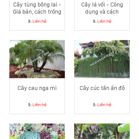
Cây tùng bồng lai -
Cây lá vối - Công
Giá bán, cách trồng
dụng và cách
và chăm sóc cây
chăm sóc cây lá vối
$:
Liên hệ
$:
Liên hệ
tùng bồng lai
Cây cau nga mi
Cây cúc tần ấn độ
$:
Liên hệ
$:
Liên hệ