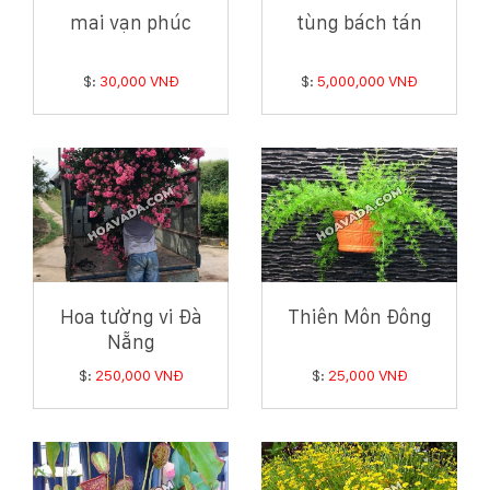
mai vạn phúc
tùng bách tán
$:
30,000 VNĐ
$:
5,000,000 VNĐ
Hoa tường vi Đà
Thiên Môn Đông
Nẵng
$:
250,000 VNĐ
$:
25,000 VNĐ