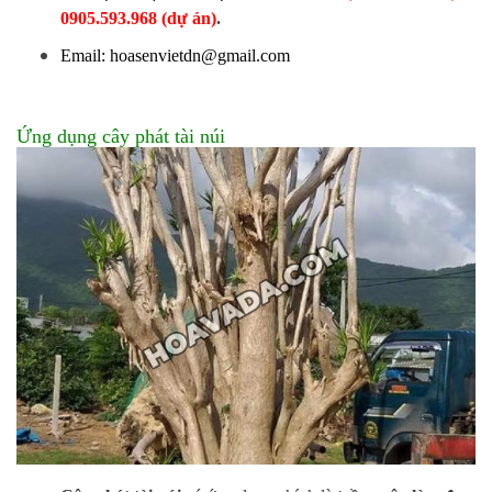
0905.593.968 (dự án)
.
Email: hoasenvietdn@gmail.com
Ứng dụng cây phát tài núi