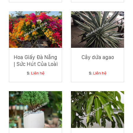
xanh ven biển
Hoa Giấy Đà Nẵng
Cây dứa agao
| Sức Hút Của Loài
Hoa Giản Dị Mà
$:
Liên hệ
$:
Liên hệ
Tinh Tế