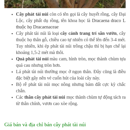
Cây phát tài núi
còn có tên gọi là cây huyết rồng, cây Đại
Lộc, cây phất dụ rồng, tên khoa học là
Dracaena draco L
thuộc họ Dracaenaceae
Cây phát tài núi là loại
cây cảnh trang trí sân vườn
, cây
thuộc họ thân gỗ, chiều cao tự nhiên có thể lên đến 3-4 mét.
Tuy nhiên, khi ép phát tài núi trồng chậu thì bị hạn chế lại
khoảng 1,5-2 mét mà thôi.
Quả phát tài núi
màu cam, hình tròn, mọc thành chùm tựa
quả cau nhưng tròn hơn.
Lá phát tài núi thường mọc ở ngọn thân. Đây cũng là điều
đặc biệt gây nên vẻ cuốn hút của loài cây này.
Bộ rễ phát tài núi mọc nông nhưng bám đất cực kỳ chắc
chắn.
Các
thân cây phát tài núi
mọc thành chùm tự động tách ra
từ thân chính, vươn cao xòe rộng.
Giá bán và địa chỉ bán cây phát tài núi