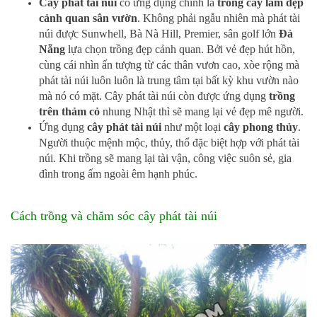
Cây phát tài núi
có ứng dụng chính là
trồng cây làm đẹp
cảnh quan sân vườn
. Không phải ngẫu nhiên mà phát tài
núi được Sunwhell, Bà Nà Hill, Premier, sân golf lớn
Đà
Nẵng
lựa chọn trồng đẹp cảnh quan. Bởi vẻ đẹp hút hồn,
cùng cái nhìn ấn tượng từ các thân vươn cao, xòe rộng mà
phát tài núi luôn luôn là trung tâm tại bất kỳ khu vườn nào
mà nó có mặt. Cây phát tài núi còn được ứng dụng
trồng
trên thảm cỏ
nhung Nhật thì sẽ mang lại vẻ đẹp mê người.
Ứng dụng
cây phát tài núi
như một loại
cây phong thủy
.
Người thuộc mệnh mộc, thủy, thổ đặc biệt hợp với phát tài
núi. Khi trồng sẽ mang lại tài vận, công việc suôn sẻ, gia
đình trong ấm ngoài êm hạnh phúc.
Cách trồng và chăm sóc cây phát tài núi