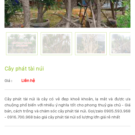
KỸ
THUẬT
TRỒNG
CÂY
HÌNH
Cây phát tài núi
ẢNH
Giá :
Liên hệ
LIÊN
Cây phát tài núi là cây có vẻ đẹp khoẻ khoắn, lạ mắt và được ưa
HỆ
chuộng phổ biến với nhiều ý nghĩa tốt cho phong thuỷ gia chủ - Giá
bán, cách trồng và chăm sóc cây phát tài núi. Gọi/zalo 0905.593.968
- 0916.700.968 báo giá cây phát tài núi số lượng lớn giá rẻ nhất