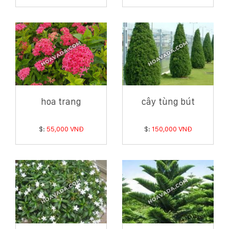
hoa trang
cây tùng bút
$:
55,000 VNĐ
$:
150,000 VNĐ