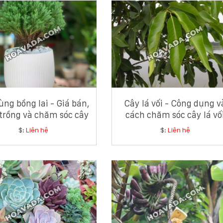
ùng bồng lai - Giá bán,
Cây lá vối - Công dụng v
trồng và chăm sóc cây
cách chăm sóc cây lá vố
tùng bồng lai
$:
Liên hệ
$:
Liên hệ