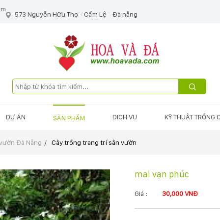
om
573 Nguyễn Hữu Thọ - Cẩm Lệ - Đà nẵng
DỰ ÁN
DỊCH VỤ
KỸ THUẬT TRỒNG 
SẢN PHẨM
 vườn Đà Nẵng
Cây trồng trang trí sân vườn
mai vạn phúc
Giá :
30,000 VNĐ