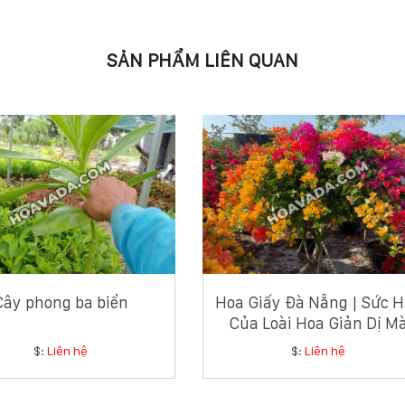
SẢN PHẨM LIÊN QUAN
Cây phong ba biển
Hoa Giấy Đà Nẵng | Sức H
Của Loài Hoa Giản Dị M
Tinh Tế
$:
Liên hệ
$:
Liên hệ