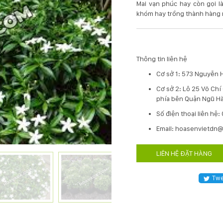
Mai vạn phúc hay còn gọi là
khóm hay trồng thành hàng r
Thông tin liên hệ
Cơ sở 1: 573 Nguyễn 
Cơ sở 2: Lô 25 Võ Ch
phía bên Quận Ngũ Hà
​Số điện thoại liên hệ
Email: hoasenvietdn
LIÊN HỆ ĐẶT HÀNG
Twe