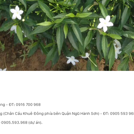
ẵng - ĐT: 0916 700 968
ẵng (Chân Cầu Khuê Đông phía bên Quận Ngũ Hành Sơn) - ĐT: 0905 593 96
 – 0905.593.968 (dự án).