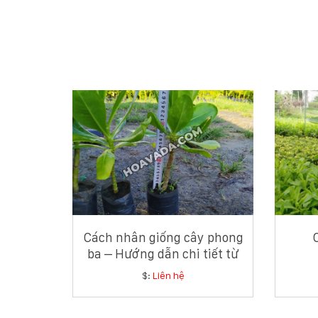
Cách nhân giống cây phong
ba – Hướng dẫn chi tiết từ
chuyên gia cây xanh ven
$:
Liên hệ
biển