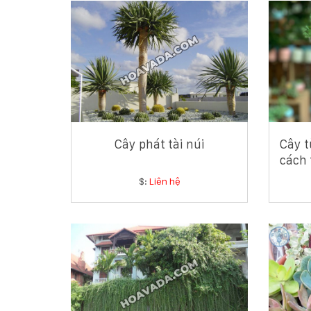
Cây phát tài núi
Cây t
cách 
$:
Liên hệ