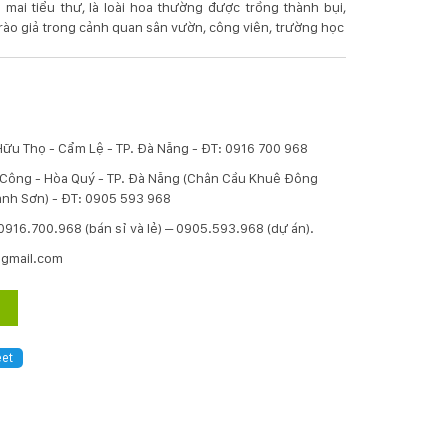
 mai tiểu thư, là loài hoa thường được trồng thành bụi,
ào giả trong cảnh quan sân vườn, công viên, trường học
Hữu Thọ - Cẩm Lệ - TP. Đà Nẵng - ĐT: 0916 700 968
í Công - Hòa Quý - TP. Đà Nẵng (Chân Cầu Khuê Đông
nh Sơn) - ĐT: 0905 593 968
: 0916.700.968 (bán sỉ và lẻ) – 0905.593.968 (dự án).
@gmail.com
et