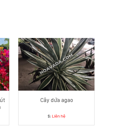
út
Cây dứa agao
à
$:
Liên hệ