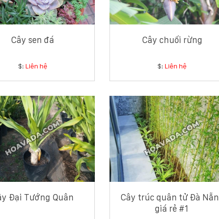
Cây sen đá
Cây chuối rừng
$:
Liên hệ
$:
Liên hệ
ây Đại Tướng Quân
Cây trúc quân tử Đà Nẵ
giá rẻ #1