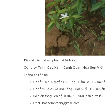
Địa chỉ bán mai vạn phúc tại Đà Nẵng
Công ty Tnhh Cây Xanh Cảnh Quan Hoa Sen Việt
Thông tin liên hệ
Cơ sở 1: 573 Nguyễn Hữu Thọ - Cẩm Lệ - TP. Đà N
Cơ sở 2: Lô 25 Võ Chí Công - Hòa Quý - TP. Đà N
​Số điện thoại liên hệ: 0916.700.968 (bán sỉ và lẻ)
Email: hoasenvietdn@gmail.com