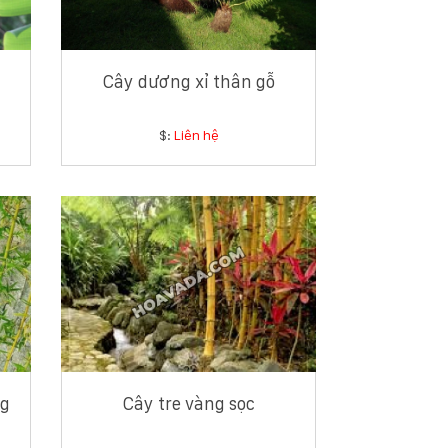
Cây dương xỉ thân gỗ
$:
Liên hệ
ng
Cây tre vàng sọc