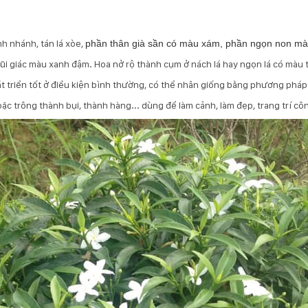
nh nhánh, tán lá xòe,
phần thân già sần có màu xám, phần ngọn non m
 mũi giác màu xanh đậm. Hoa nở rộ thành cụm ở nách lá hay ngọn lá có màu 
hát triển tốt ở điều kiện bình thường, có thể nhân giống bằng phương pháp
c trông thành bụi, thành hàng... dùng để làm cảnh, làm đẹp, trang trí côn