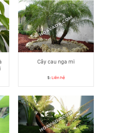
à
Cây cau nga mi
i
$:
Liên hệ