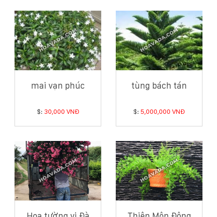
mai vạn phúc
tùng bách tán
$:
30,000 VNĐ
$:
5,000,000 VNĐ
Hoa tường vi Đà
Thiên Môn Đông