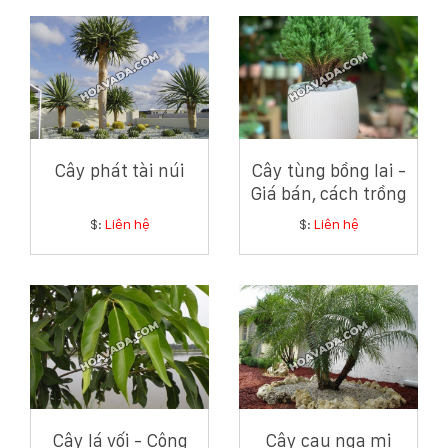
Cây phát tài núi
Cây tùng bồng lai -
Giá bán, cách trồng
và chăm sóc cây
$:
Liên hệ
$:
Liên hệ
tùng bồng lai
Cây lá vối - Công
Cây cau nga mi