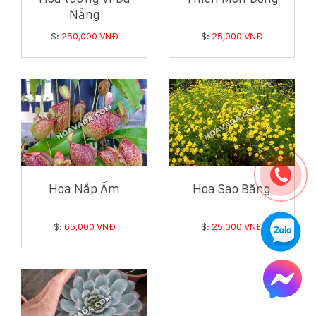
Nẵng
$:
250,000 VNĐ
$:
25,000 VNĐ
Hoa Nắp Ấm
Hoa Sao Băng
$:
65,000 VNĐ
$:
25,000 VNĐ