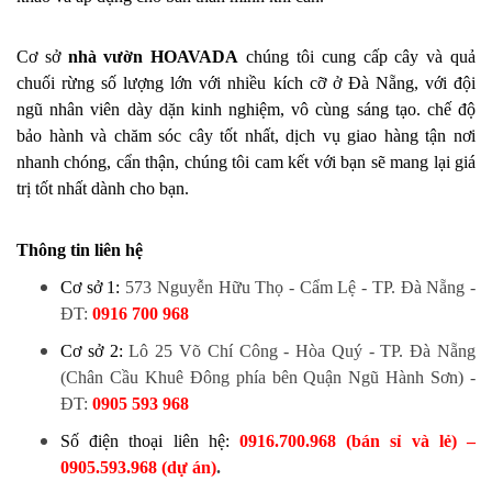
Cơ sở
nhà vườn HOAVADA
chúng tôi cung cấp cây và quả
chuối rừng số lượng lớn với nhiều kích cỡ
ở Đà Nẵng, 
với đội 
ngũ nhân viên dày dặn kinh nghiệm, vô cùng sáng tạo. chế độ 
bảo hành và chăm sóc cây tốt nhất, dịch vụ giao hàng tận nơi 
nhanh chóng, cẩn thận, chúng tôi cam kết với bạn sẽ mang lại giá 
trị tốt nhất dành cho bạn.
Thông tin liên hệ
Cơ sở 1:
573 Nguyễn Hữu Thọ - Cẩm Lệ - TP. Đà Nẵng
-
ĐT:
0916 700 968
Cơ sở 2:
Lô 25 Võ Chí Công - Hòa Quý - TP. Đà Nẵng
(Chân Cầu Khuê Đông phía bên Quận Ngũ Hành Sơn)
-
ĐT:
0905 593 968
Số điện thoại liên hệ:
0916.700.968 (bán sỉ và lẻ) –
0905.593.968 (dự án)
.