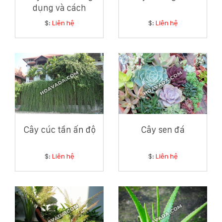
dụng và cách
chăm sóc cây lá vối
$:
Liên hệ
$:
Liên hệ
Cây cúc tần ấn độ
Cây sen đá
$:
Liên hệ
$:
Liên hệ