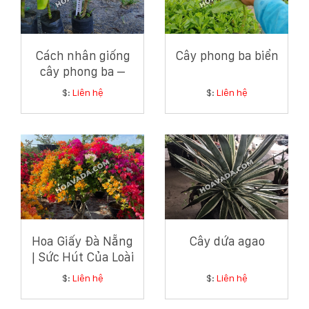
Cách nhân giống
Cây phong ba biển
cây phong ba –
Hướng dẫn chi tiết
$:
Liên hệ
$:
Liên hệ
từ chuyên gia cây
xanh ven biển
Hoa Giấy Đà Nẵng
Cây dứa agao
| Sức Hút Của Loài
Hoa Giản Dị Mà
$:
Liên hệ
$:
Liên hệ
Tinh Tế