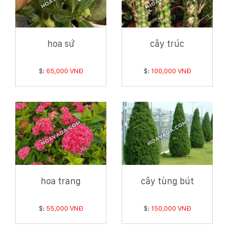
hoa sứ
cây trúc
$:
65,000 VNĐ
$:
100,000 VNĐ
hoa trang
cây tùng bút
$:
55,000 VNĐ
$:
150,000 VNĐ