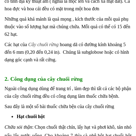
có
tính địa kỹ thuật âm
(
nghĩa
là mọc lên và cách xa mặt đất).
Cả
hoa đực và hoa cái đều có mặt trong một hoa đơn
Những quả khá mảnh là
quả mọng
, kích thước của mỗi quả phụ
thuộc vào số lượng hạt mà chúng chứa.
Mỗi quả có thể có 15 đến
62 hạt.
Các hạt của
Cây chuối rừng
hoang dã
có đường kính khoảng 5
đến 6 mm (0,20 đến 0,24 in).
Chúng là subglobose hoặc có hình
dạng góc cạnh và rất cứng.
2. Công dụng của cây chuối rừng
Ngoài công dụng dùng để trang trí , làm đẹp thì tất cả các bộ phận
của cây chuối rừng đều có công dụng làm thuốc chữa bệnh.
Sau đây là một số bài thuốc chữa bện của cây chuối rừng
Hạt chuối hột
Chữa sỏi thận
: Chọn chuối thật chín, lấy hạt và phơi khô, tán nhỏ
nấu lấy nước uống. Cho khoảng 7 thìa cà phê bột hạt chuối hột