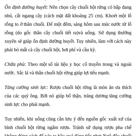
Ổn định đường huyết:
Nên chọn cây chuối hột rừng có bắp đang
nhú, cắt ngang cây (cách mặt đất khoảng 25 cm). Khoét một lỗ
rỗng to ở thân chuối. Để một đêm, sáng hôm sau múc nước từ lỗ
rỗng (do gốc thân cây chuối tiết ra)và uống. Sử dụng thường
xuyên sẽ giúp ổn định đường huyết. Tuy nhiên, làm với cách này
phải bỏ mất cả cây chuối hột, hơi phí và cầu kỳ.
Chữa phù
: Theo một số tài liệu y học cổ truyền trong và ngoài
nước. Sắc lá và thân chuối hột rừng giúp lợi tiểu mạnh.
Tăng cường sinh lực:
Rượu chuối hột rừng là món ăn ưa thích
của các quý ông. Bởi nó giúp bổ thận, tráng dương tăng cường
sinh lực cho phái mạnh.
Tuy nhiên, khi uống cũng cần lưu ý đến nguồn gốc xuất xứ của
bình chuối hột rừng ngâm rượu. Tránh sử dụng rượu pha chế
không đúng cách để xảy ra hậu quả đáng tiếc như: Ngộ độc chuối