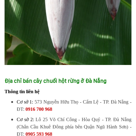
Địa chỉ bán cây chuối hột rừng ở Đà Nẵng
Thông tin liên hệ
Cơ sở 1:
573 Nguyễn Hữu Thọ - Cẩm Lệ - TP. Đà Nẵng
-
ĐT:
0916 700 968
Cơ sở 2:
Lô 25 Võ Chí Công - Hòa Quý - TP. Đà Nẵng
(Chân Cầu Khuê Đông phía bên Quận Ngũ Hành Sơn)
-
ĐT:
0905 593 968