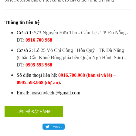
0916.700.968 báo giá tốt cung cấp cây chuối rừng Đà Nẵng
Hotline
:
0931.914.968
Thông tin liên hệ
Cơ sở 1:
573 Nguyễn Hữu Thọ - Cẩm Lệ - TP. Đà Nẵng
-
ĐT:
0916 700 968
hoasenvietdn@gmail.com
Cơ sở 2:
Lô 25 Võ Chí Công - Hòa Quý - TP. Đà Nẵng
(Chân Cầu Khuê Đông phía bên Quận Ngũ Hành Sơn)
-
573
ĐT:
0905 593 968
Nguyễn
Hữu
Số điện thoại liên hệ:
0916.700.968 (bán sỉ và lẻ) –
Thọ
0905.593.968 (dự án)
.
-
Cẩm
Email: hoasenvietdn@gmail.com
Lệ
-
Đà
LIÊN HỆ ĐẶT HÀNG
nẵng
Tweet