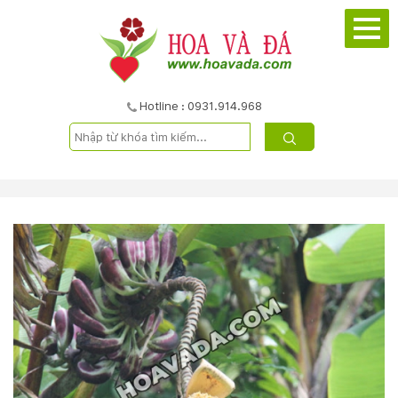
TRANG
CHỦ
GIỚI
Hotline : 0931.914.968
THIỆU
DỰ
ÁN
SẢN
PHẨM
DỊCH
VỤ