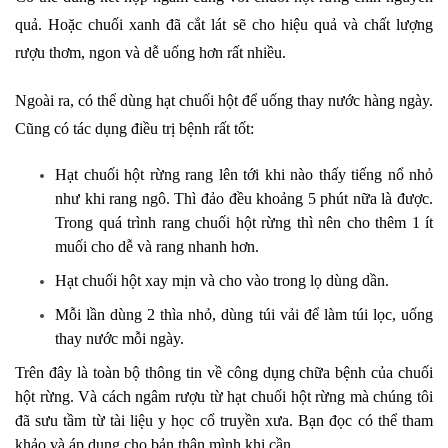
quả. Hoặc chuối xanh đã cắt lát sẽ cho hiệu quả và chất lượng
rượu thơm, ngon và dễ uống hơn rất nhiều.
Ngoài ra, có thể dùng hạt chuối hột để uống thay nước hàng ngày.
Cũng có tác dụng điều trị bệnh rất tốt:
Hạt chuối hột rừng rang lên tới khi nào thấy tiếng nổ nhỏ
như khi rang ngô. Thì đảo đều khoảng 5 phút nữa là được.
Trong quá trình rang chuối hột rừng thì nên cho thêm 1 ít
muối cho dễ và rang nhanh hơn.
Hạt chuối hột xay mịn và cho vào trong lọ dùng dần.
Mỗi lần dùng 2 thìa nhỏ, dùng túi vải để làm túi lọc, uống
thay nước mỗi ngày.
Trên đây là toàn bộ thông tin về công dụng chữa bệnh của chuối
hột rừng. Và cách ngâm rượu từ hạt chuối hột rừng mà chúng tôi
đã sưu tầm từ tài liệu y học cổ truyền xưa. Bạn đọc có thể tham
khảo và áp dụng cho bản thân mình khi cần.