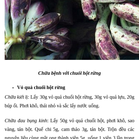
Chữa bệnh với chuối hột rừng
Vỏ quả chuối hột rừng
Chữa kiết lị:
Lấy 30g vỏ quả chuối hột rừng, 30g vỏ quả lựu, 20g
búp ổi. Phơi khô, thái nhỏ và sắc lấy nước uống.
Chữa đau bụng kinh
: Lấy 50g vỏ quả chuối hột, phơi khô, sao
vàng, tán bột. Quế chi 5g, cam thảo 3g, tán bột. Trộn đều các
nguyên liệu cùng mật ong thành viên 5g, uống 1 viên 3 lần trong