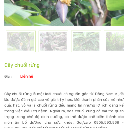
KỸ
THUẬT
TRỒNG
CÂY
HÌNH
Cây chuối rừng
ẢNH
Giá :
Liên hệ
LIÊN
Cây chuối rừng là một loài chuối có nguồn gốc từ Đông Nam Á ,đã
HỆ
lâu được đánh giá cao về giá trị y học. Mỗi thành phần của nó như
quả, hạt, vỏ và lá chuối rừng đều mang lại những lợi ích đáng kể
trong việc điều trị bệnh. Ngoài ra, hoa chuối cũng có vai trò quan
trọng trong chế độ dinh dưỡng, có thể được chế biến thành các
món ăn bổ dưỡng cho sức khỏe. Gọi/zalo 0905.593.968 -