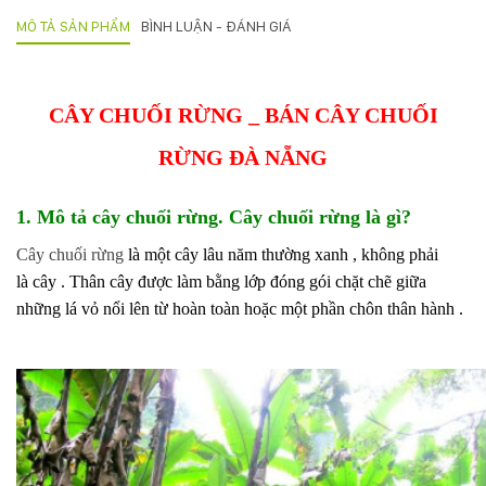
132
MÔ TẢ SẢN PHẨM
BÌNH LUẬN - ĐÁNH GIÁ
-
168
Võ
Chí
CÂY CHUỐI RỪNG _ BÁN CÂY CHUỐI
Công
-
RỪNG ĐÀ NẴNG
Hòa
Quý
-
1. Mô tả cây chuối rừng. Cây chuối rừng là gì?
TP.
Đà
Cây chuối rừng
là một
cây
lâu năm
thường xanh
, không phải
Nẵng
là
cây
.
Thân cây
được làm bằng lớp đóng gói chặt chẽ giữa
những
lá
vỏ nổi lên từ hoàn toàn hoặc một phần chôn
thân hành
.