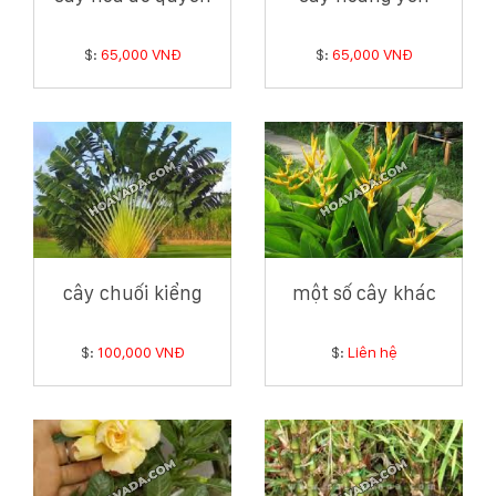
$:
65,000 VNĐ
$:
65,000 VNĐ
cây chuối kiểng
một số cây khác
$:
100,000 VNĐ
$:
Liên hệ