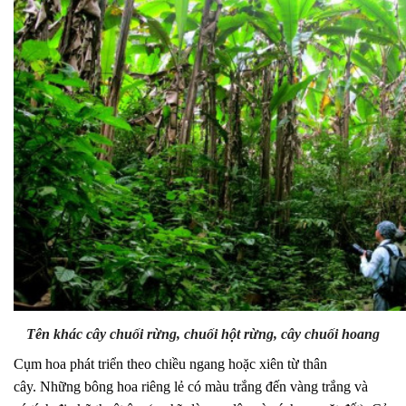
Tên khác cây chuối rừng, chuối hột rừng, cây chuối hoang
Cụm
hoa
phát triển theo chiều ngang hoặc xiên từ thân
cây.
Những
bông hoa
riêng lẻ
có màu trắng đến vàng trắng và