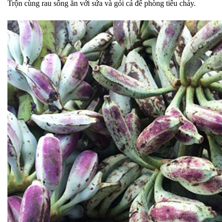
Trộn cùng rau sống ăn với sứa và gỏi cá để phòng tiêu chảy.