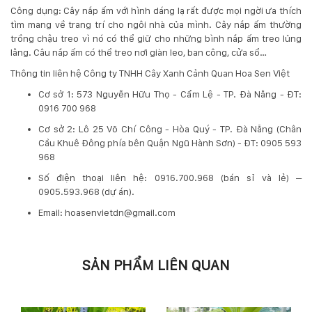
132
Công dụng: Cây nắp ấm với hình dáng lạ rất được mọi ngời ưa thích
-
tìm mang về trang trí cho ngôi nhà của mình. Cây nắp ấm thường
168
trồng chậu treo vì nó có thể giữ cho những bình nắp ấm treo lủng
Võ
lẳng. Câu nắp ấm có thể treo nơi giàn leo, ban công, cửa sổ…
Chí
Thông tin liên hệ Công ty TNHH Cây Xanh Cảnh Quan Hoa Sen Việt
Công
-
Cơ sở 1: 573 Nguyễn Hữu Thọ - Cẩm Lệ - TP. Đà Nẵng - ĐT:
Hòa
0916 700 968
Quý
Cơ sở 2: Lô 25 Võ Chí Công - Hòa Quý - TP. Đà Nẵng (Chân
-
Cầu Khuê Đông phía bên Quận Ngũ Hành Sơn) - ĐT: 0905 593
TP.
968
Đà
Nẵng
​Số điện thoại liên hệ: 0916.700.968 (bán sỉ và lẻ) –
0905.593.968 (dự án).
Email: hoasenvietdn@gmail.com
SẢN PHẨM LIÊN QUAN