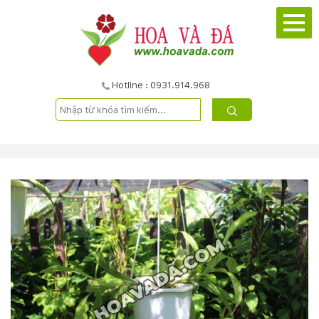
TRANG
CHỦ
GIỚI
Hotline : 0931.914.968
THIỆU
DỰ
ÁN
SẢN
PHẨM
DỊCH
VỤ