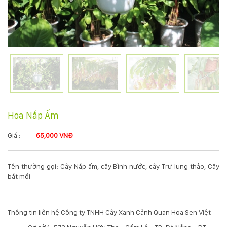
KỸ
THUẬT
TRỒNG
CÂY
HÌNH
Hoa Nắp Ấm
ẢNH
Giá :
65,000 VNĐ
LIÊN
Tên thường gọi: Cây Nắp ấm, cây Bình nước, cây Trư lung thảo, Cây
HỆ
bắt mồi
Thông tin liên hệ Công ty TNHH Cây Xanh Cảnh Quan Hoa Sen Việt