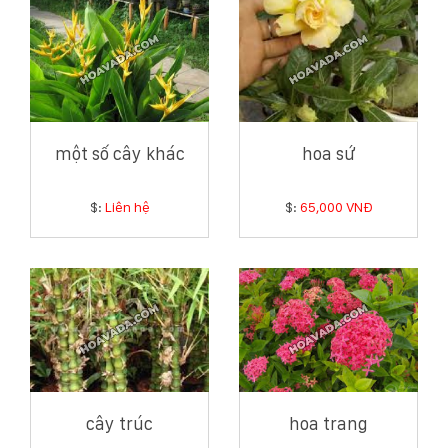
một số cây khác
hoa sứ
$:
Liên hệ
$:
65,000 VNĐ
cây trúc
hoa trang