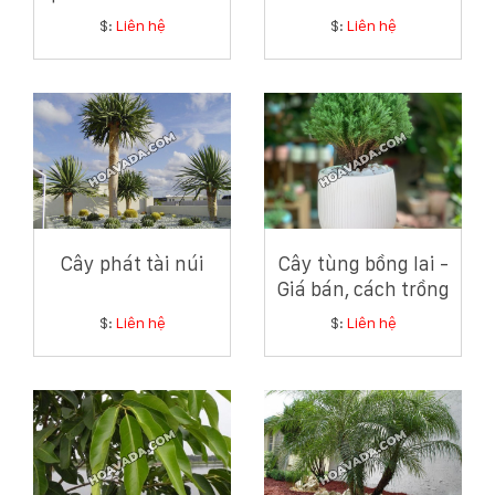
Hoa Giản Dị Mà
$:
Liên hệ
$:
Liên hệ
Tinh Tế
Cây phát tài núi
Cây tùng bồng lai -
Giá bán, cách trồng
và chăm sóc cây
$:
Liên hệ
$:
Liên hệ
tùng bồng lai