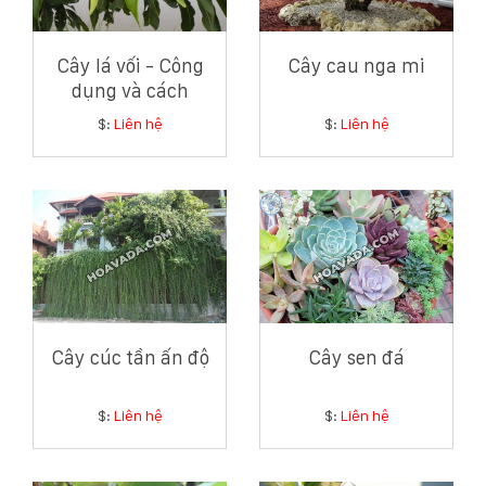
Cây lá vối - Công
Cây cau nga mi
dụng và cách
chăm sóc cây lá vối
$:
Liên hệ
$:
Liên hệ
Cây cúc tần ấn độ
Cây sen đá
$:
Liên hệ
$:
Liên hệ