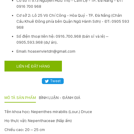
Cơ sở 1: 573 Nguyễn Hữu Thọ - Cẩm Lệ - TP. Đà Nẵng - ĐT:
0916 700 968
Hotline
:
Cơ sở 2: Lô 25 Võ Chí Công - Hòa Quý - TP. Đà Nẵng (Chân
0931.914.968
Cầu Khuê Đông phía bên Quận Ngũ Hành Sơn) - ĐT: 0905 593
968
​Số điện thoại liên hệ: 0916.700.968 (bán sỉ và lẻ) –
hoasenvietdn@gmail.com
0905.593.968 (dự án).
Email: hoasenvietdn@gmail.com
573
LIÊN HỆ ĐẶT HÀNG
Nguyễn
Hữu
Thọ
Tweet
-
Cẩm
Lệ
MÔ TẢ SẢN PHẨM
BÌNH LUẬN - ĐÁNH GIÁ
-
Đà
Tên khoa học: Nepenthes mirabilis (Lour.) Druce
nẵng
Họ thực vật: Nepenthaceae (Nắp ấm)
Chiều cao: 20 – 25 cm