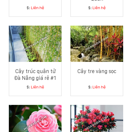
$:
Liên hệ
$:
Liên hệ
Cây trúc quân tử
Cây tre vàng sọc
Đà Nẵng giá rẻ #1
$:
Liên hệ
$:
Liên hệ