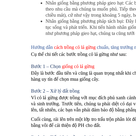
Nhân giống bằng phương pháp gieo hạt: Các bạn
theo nhu cầu mà chúng ta muốn phủ. Tiếp theo 
chiều mát), cứ như vậy trong khoảng 5 ngày, bạ
Nhân giống bằng phương pháp tách bụi: Đây là
tục sống và phát triển. Khi tiến hành nhân gi
như phương pháp gieo hạt, chúng ta cũng tưới 
Hướng dẫn
cách trồng cỏ lá gừng
chuẩn, tăng trưởng 
Cụ thể chi tiết các bước trồng cỏ lá gừng như sau:
Bước 1 – Chọn
giống cỏ lá gừng
Đây là bước đầu tiên và cũng là quan trọng nhất khi c
hàng uy tín để chọn mua giống cây.
Bước 2 – Xử lý đất trồng
Vì cỏ lá gừng được trồng với mục đích phủ xanh cảnh 
và sinh trưởng. Trước tiên, chúng ta phải diệt cỏ dạ
lên, tất nhiên, các bạn vẫn phải đảm bảo độ bằng phẳn
Cuối cùng, rải lên trên một lớp tro trấu trộn phân ló
bằng vôi để cải thiện độ PH cho đất.