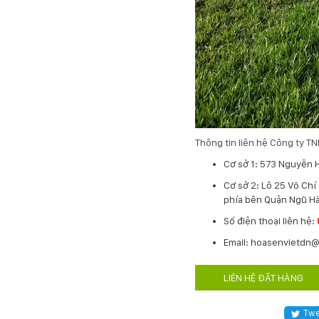
Thông tin liên hệ Công ty 
Cơ sở 1: 573 Nguyễn 
Cơ sở 2: Lô 25 Võ Ch
phía bên Quận Ngũ Hà
​Số điện thoại liên hệ:
Email: hoasenvietdn
LIÊN HỆ ĐẶT HÀNG
Twe