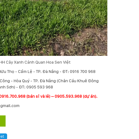
TNHH Cây Xanh Cảnh Quan Hoa Sen Việt
Hữu Thọ - Cẩm Lệ - TP. Đà Nẵng - ĐT: 0916 700 968
í Công - Hòa Quý - TP. Đà Nẵng (Chân Cầu Khuê Đông
nh Sơn) - ĐT: 0905 593 968
0916.700.968 (bán sỉ và lẻ) – 0905.593.968 (dự án).
@gmail.com
et