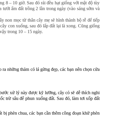
g 8 – 10 giờ. Sau đó rải đều hạt giống với mật độ tùy
a tưới ẩm đất trồng 2 lần trong ngày (vào sáng sớm và
y non mọc từ thân cây mẹ sẽ hình thành bộ rễ để tiếp
cây con xuống, sau đó lấp đất lại là xong. Cũng giống
 vậy trong 10 – 15 ngày.
tạo ra những thảm cỏ lá gừng đẹp, các bạn nên chọn cửa
bước xử lý này được kỹ lưỡng, cây cỏ sẽ dễ thích nghi
ốc trừ sâu để phun xuống đất. Sau đó, làm tơi xốp đất
 đất bị phèn chua, các bạn cần thêm công đoạn khử phèn