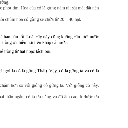
rưởng.
phớt tím. Hoa của cỏ lá gừng nằm rất sát mặt đất nên
ỗi chùm hoa cỏ gừng sẽ chứa từ 20 – 40 hạt.
 và hạn hán tốt. Loài cây này cũng không cần tưới nước
 trồng ở nhiều nơi trên khắp cả nước.
ể trồng từ hạt hoặc tách bụi.
c gọi là cỏ lá gừng Thái). Vậy, cỏ lá gừng ta và cỏ lá
chậm hơn so với giống cỏ gừng ta. Với giống cỏ này,
ại thân ngắn, cỏ ta ưa nắng và độ ẩm cao, ít được ưa