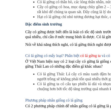
Cỏ lá gừng có thân bò, các lóng thân nhẵn, nú
Cây cỏ gừng có hoa, mọc dạng chùy gồm 2 – 3
rất khó để chúng ta quan sát. Đây cũng là lý d
Hạt cỏ lá gừng chỉ nhỏ tương đương hạt thóc,
Đặc điểm sinh trưởng
Cây cỏ gừng được biết đến là loài có tốc độ sinh trưở
quá nhiều, chỉ cần ở mức trung bình là được. Cỏ lá g
Nói về khả năng thích nghi, cỏ lá gừng thích nghi được
Cỏ lá gừng có mấy loại? Phân biệt
cỏ lá gừng ta
và cỏ
Ở Việt Nam hiện nay có 2 loại cây cỏ gừng là giống cỏ
gừng Thái Lan có những đặc điểm gì khác nhau?
Cỏ lá gừng Thái: Lá cây có màu xanh đậm hơi
người trồng sẽ không phải tốn quá nhiều thời 
Cỏ lá gừng ta có cấu tạo phiến lá dài và nhọ
chuộng hơn bởi tốc độ tăng trưởng quá nhanh kh
Phương pháp nhân giống cỏ lá gừng
Có 2 phương pháp chính để nhân giống cỏ lá gừng là gi