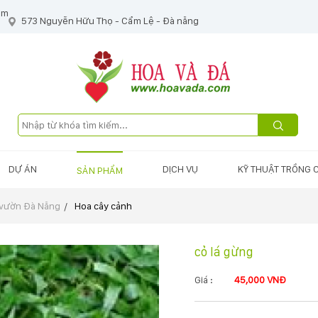
om
573 Nguyễn Hữu Thọ - Cẩm Lệ - Đà nẵng
DỰ ÁN
DỊCH VỤ
KỸ THUẬT TRỒNG 
SẢN PHẨM
 vườn Đà Nẵng
Hoa cây cảnh
cỏ lá gừng
Giá :
45,000 VNĐ