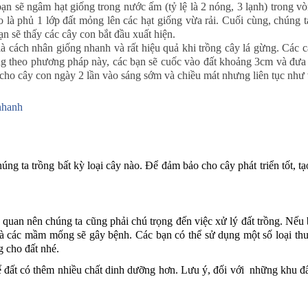
 sẽ ngâm hạt giống trong nước ấm (tỷ lệ là 2 nóng, 3 lạnh) trong vòn
là phủ 1 lớp đất mỏng lên các hạt giống vừa rải. Cuối cùng, chúng t
n sẽ thấy các cây con bắt đầu xuất hiện.
 cách nhân giống nhanh và rất hiệu quả khi trồng cây lá gừng. Các câ
ống theo phương pháp này, các bạn sẽ cuốc vào đất khoảng 3cm và đưa 
cho cây con ngày 2 lần vào sáng sớm và chiều mát nhưng liên tục như
nhanh
húng ta trồng bất kỳ loại cây nào. Để đảm bảo cho cây phát triển tốt, 
quan nên chúng ta cũng phải chú trọng đến việc xử lý đất trồng. Nếu 
i và các mầm mống sẽ gây bệnh. Các bạn có thể sử dụng một số loại thu
g cho đất nhé.
t để đất có thêm nhiều chất dinh dưỡng hơn. Lưu ý, đối với những khu