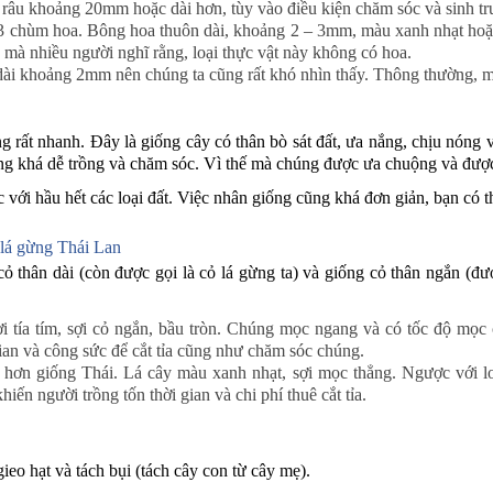
t râu khoảng 20mm hoặc dài hơn, tùy vào điều kiện chăm sóc và sinh t
 chùm hoa. Bông hoa thuôn dài, khoảng 2 – 3mm, màu xanh nhạt hoặc 
o mà nhiều người nghĩ rằng, loại thực vật này không có hoa.
 dài khoảng 2mm nên chúng ta cũng rất khó nhìn thấy. Thông thường, m
ng rất nhanh. Đây là giống cây có thân bò sát đất, ưa nắng, chịu nóng
ừng khá dễ trồng và chăm sóc. Vì thế mà chúng được ưa chuộng và được
 với hầu hết các loại đất. Việc nhân giống cũng khá đơn giản, bạn có th
 lá gừng Thái Lan
 thân dài (còn được gọi là cỏ lá gừng ta) và giống cỏ thân ngắn (đượ
 tía tím, sợi cỏ ngắn, bầu tròn. Chúng mọc ngang và có tốc độ mọc 
gian và công sức để cắt tỉa cũng như chăm sóc chúng.
n hơn giống Thái. Lá cây màu xanh nhạt, sợi mọc thẳng. Ngược với lo
iến người trồng tốn thời gian và chi phí thuê cắt tỉa.
eo hạt và tách bụi (tách cây con từ cây mẹ).