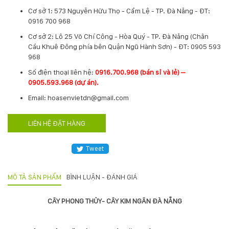
Cơ sở 1: 573 Nguyễn Hữu Thọ - Cẩm Lệ - TP. Đà Nẵng - ĐT:
Hotline
0916 700 968
:
0931.914.968
Cơ sở 2: Lô 25 Võ Chí Công - Hòa Quý - TP. Đà Nẵng (Chân
Cầu Khuê Đông phía bên Quận Ngũ Hành Sơn) - ĐT: 0905 593
968
hoasenvietdn@gmail.com
​Số điện thoại liên hệ:
0916.700.968 (bán sỉ và lẻ) –
0905.593.968 (dự án).
Email: hoasenvietdn@gmail.com
573
Nguyễn
LIÊN HỆ ĐẶT HÀNG
Hữu
Thọ
-
Tweet
Cẩm
Lệ
-
MÔ TẢ SẢN PHẨM
BÌNH LUẬN - ĐÁNH GIÁ
Đà
nẵng
CÂY PHONG THỦY- CÂY KIM NGÂN ĐÀ NẴNG