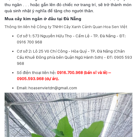
thu ngân . . . hoặc gắn lên đó chiếc nơ trang trí, sẽ trở thành món
quà sinh nhật ý nghĩa để tặng cho người thân.
Mua cây kim ngân ở đâu tại Đà Nẵng
Thông tin liên hệ Công ty TNHH Cây Xanh Cảnh Quan Hoa Sen Việt
Cơ sở 1: 573 Nguyễn Hữu Thọ - Cẩm Lệ - TP. Đà Nẵng - ĐT:
0916 700 968
Cơ sở 2: Lô 25 Võ Chí Công - Hòa Quý - TP. Đà Nẵng (Chân
Cầu Khuê Đông phía bên Quận Ngũ Hành Sơn) - ĐT: 0905 593
968
​Số điện thoại liên hệ:
0916.700.968 (bán sỉ và lẻ) –
0905.593.968 (dự án).
Email: hoasenvietdn@gmail.com