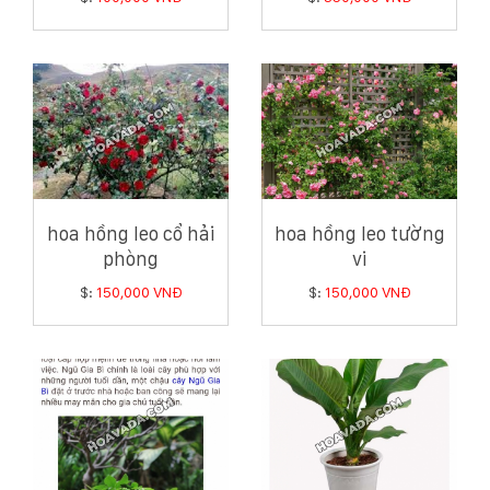
hoa hồng leo cổ hải
hoa hồng leo tường
phòng
vi
$:
150,000 VNĐ
$:
150,000 VNĐ