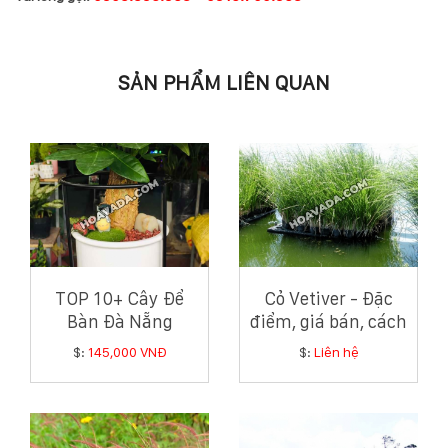
SẢN PHẨM LIÊN QUAN
TOP 10+ Cây Để
Cỏ Vetiver - Đặc
Bàn Đà Nẵng
điểm, giá bán, cách
Phong Thủy Tốt,
trồng và chăm sóc
$:
145,000 VNĐ
$:
Liên hệ
Giá Tốt Nhất
cỏ Vetiver