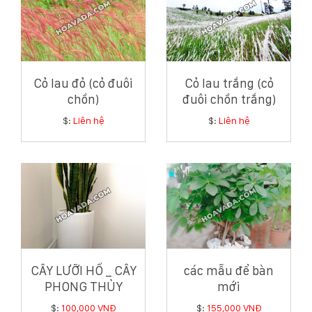
Cỏ lau đỏ (cỏ đuôi
Cỏ lau trắng (cỏ
chồn)
đuôi chồn trắng)
$:
Liên hệ
$:
Liên hệ
CÂY LƯỠI HỔ _ CÂY
các mẫu để bàn
PHONG THỦY
mới
TRONG NHÀ
$:
100,000 VNĐ
$:
155,000 VNĐ