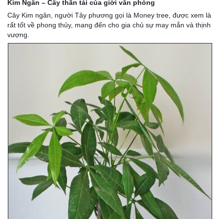
Kim Ngân – Cây thần tài của giới văn phòng
132
-
Cây Kim ngân, người Tây phương gọi là Money tree, được xem là
168
rất tốt về phong thủy, mang đến cho gia chủ sự may mắn và thịnh
Võ
vượng.
Chí
Công
-
Hòa
Quý
-
TP.
Đà
Nẵng