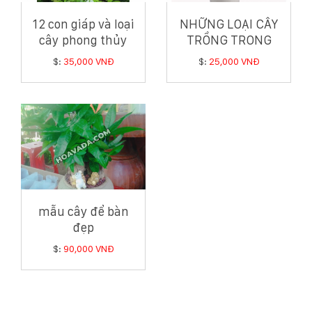
12 con giáp và loại
NHỮNG LOẠI CÂY
cây phong thủy
TRỒNG TRONG
hợp tuổi có thể bạn
NHÀ GIÚP GIA CHỦ
$:
35,000 VNĐ
$:
25,000 VNĐ
chưa biết
HÚT TÀI LỘC
mẫu cây để bàn
đẹp
$:
90,000 VNĐ