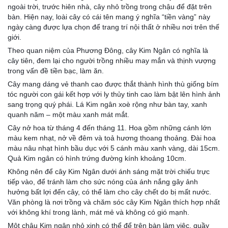
ngoài trời, trước hiên nhà, cây nhỏ trồng trong chậu để đặt trên
bàn. Hiện nay, loài cây có cái tên mang ý nghĩa “tiền vàng” này
ngày càng được lựa chọn để trang trí nội thất ở nhiều nơi trên thế
giới.
Theo quan niệm của Phương Đông, cây Kim Ngân có nghĩa là
cây tiên, đem lại cho người trồng nhiều may mắn và thịnh vượng
trong vấn đề tiền bạc, làm ăn.
Cây mang dáng vẻ thanh cao được thắt thành hình thù giống bím
tóc người con gái kết hợp với ly thủy tinh cao làm bật lên hình ảnh
sang trọng quý phái. Lá Kim ngân xoè rộng như bàn tay, xanh
quanh năm – một màu xanh mát mắt.
Cây nở hoa từ tháng 4 đến tháng 11. Hoa gồm những cánh lớn
màu kem nhạt, nở về đêm và toả hương thoang thoảng. Đài hoa
màu nâu nhạt hình bầu dục với 5 cánh màu xanh vàng, dài 15cm.
Quả Kim ngân có hình trứng đường kính khoảng 10cm.
Không nên để cây Kim Ngân dưới ánh sáng mặt trời chiếu trực
tiếp vào, để tránh làm cho sức nóng của ánh nắng gây ảnh
hưởng bất lợi đến cây, có thể làm cho cây chết do bị mất nước.
Văn phòng là nơi trồng và chăm sóc cây Kim Ngân thích hợp nhất
với không khí trong lành, mát mẻ và không có gió mạnh.
Một chậu Kim ngân nhỏ xinh có thể để trên bàn làm việc, quầy