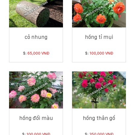
cỏ nhung
hồng tỉ mụi
$:
65,000 VNĐ
$:
100,000 VNĐ
hồng đổi màu
hồng thân gổ
$:
100,000 VNĐ
$:
350,000 VNĐ