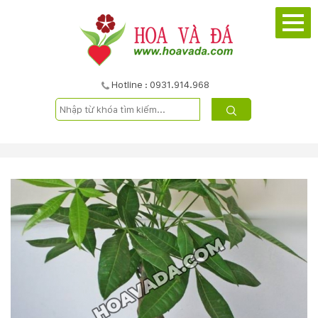
TRANG
CHỦ
GIỚI
Hotline : 0931.914.968
THIỆU
DỰ
ÁN
SẢN
PHẨM
DỊCH
VỤ