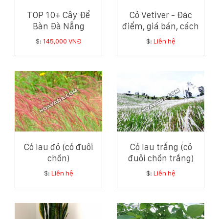
TOP 10+ Cây Để
Cỏ Vetiver - Đặc
Bàn Đà Nẵng
điểm, giá bán, cách
Phong Thủy Tốt,
trồng và chăm sóc
$:
145,000 VNĐ
$:
Liên hệ
Giá Tốt Nhất
cỏ Vetiver
Cỏ lau đỏ (cỏ đuôi
Cỏ lau trắng (cỏ
chồn)
đuôi chồn trắng)
$:
Liên hệ
$:
Liên hệ