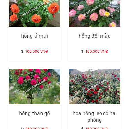
hồng tỉ mụi
hồng đổi màu
$:
100,000 VNĐ
$:
100,000 VNĐ
hồng thân gổ
hoa hồng leo cổ hải
phòng
$:
350,000 VNĐ
$:
150,000 VNĐ