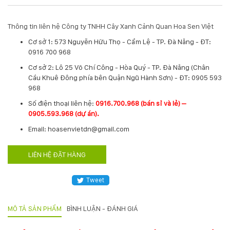
Hotline
:
Thông tin liên hệ Công ty TNHH Cây Xanh Cảnh Quan Hoa Sen Việt
0931.914.968
Cơ sở 1: 573 Nguyễn Hữu Thọ - Cẩm Lệ - TP. Đà Nẵng - ĐT:
0916 700 968
Cơ sở 2: Lô 25 Võ Chí Công - Hòa Quý - TP. Đà Nẵng (Chân
hoasenvietdn@gmail.com
Cầu Khuê Đông phía bên Quận Ngũ Hành Sơn) - ĐT: 0905 593
968
​Số điện thoại liên hệ:
0916.700.968 (bán sỉ và lẻ) –
573
0905.593.968 (dự án).
Nguyễn
Hữu
Email: hoasenvietdn@gmail.com
Thọ
-
LIÊN HỆ ĐẶT HÀNG
Cẩm
Lệ
-
Tweet
Đà
nẵng
MÔ TẢ SẢN PHẨM
BÌNH LUẬN - ĐÁNH GIÁ