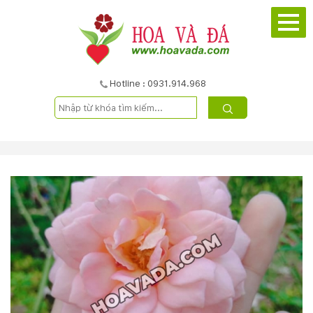
TRANG
CHỦ
GIỚI
Hotline : 0931.914.968
THIỆU
DỰ
ÁN
SẢN
PHẨM
DỊCH
VỤ