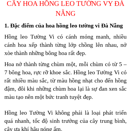
CÂY HOA HỒNG LEO TƯỜNG VY ĐÀ
132
-
NẴNG
168
Võ
1. Đặc điểm của hoa hồng leo tường vi Đà Nẵng
Chí
Công
Hồng leo Tường Vi có cánh mỏng manh, nhiều
-
Hòa
cánh hoa xếp thành từng lớp chồng lên nhau, nở
Quý
xòe thành những bông hoa rất đẹp.
-
TP.
Hoa nở thành từng chùm một, mỗi chùm có từ 5 –
Đà
7 bông hoa, rực rỡ khoe sắc. Hồng leo Tường Vi có
Nẵng
rất nhiều màu sắc, từ màu hồng nhạt cho đến hồng
đậm, đôi khi những chùm hoa lại là sự đan xen sắc
màu tạo nên một bức tranh tuyệt đẹp.
Hồng leo Tường Vi không phải là loại phát triển
quá nhanh, tốc độ sinh trưởng của cây trung bình,
cây ưa khí hậu nóng ẩm.