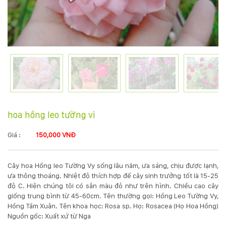
KỸ
THUẬT
TRỒNG
CÂY
HÌNH
hoa hồng leo tường vi
ẢNH
Giá :
150,000 VNĐ
LIÊN
Cây hoa Hồng leo Tường Vy sống lâu năm, ưa sáng, chịu được lạnh,
HỆ
ưa thông thoáng. Nhiệt độ thích hợp để cây sinh trưởng tốt là 15-25
độ C. Hiện chúng tôi có sẵn màu đỏ như trên hình. Chiều cao cây
giống trung bình từ 45-60cm. Tên thường gọi: Hồng Leo Tường Vy,
Hồng Tầm Xuân. Tên khoa học: Rosa sp. Họ: Rosacea (Họ Hoa Hồng)
Nguồn gốc: Xuất xứ từ Nga