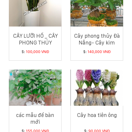
CÂY LƯỠI HỔ _ CÂY
Cây phong thủy Đà
PHONG THỦY
Nẵng- Cây kim
TRONG NHÀ
ngân
$:
100,000 VNĐ
$:
140,000 VNĐ
các mẫu để bàn
Cây hoa tiên ông
mới
$:
155,000 VNĐ
$:
90,000 VNĐ