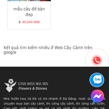
mẫu cây để bàn
đẹp
$:
90,000 VNĐ
Kết quả tìm kiếm nhiều ở Web Cây Cảnh trên
google
Nhà Vườn Hoa Và Đá có chi nhánh ở Đà Nẵng- Huế- Quảng Nam
chuyên mua bán cây cảnh, thi công cây cảnh, thi công sân vườn.
Cam kết chất lượng và giá cả tốt nhất thị trường. Liên hệ: