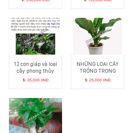
12 con giáp và loại
NHỮNG LOẠI CÂY
cây phong thủy
TRỒNG TRONG
hợp tuổi có thể bạn
NHÀ GIÚP GIA CHỦ
$:
35,000 VNĐ
$:
25,000 VNĐ
chưa biết
HÚT TÀI LỘC