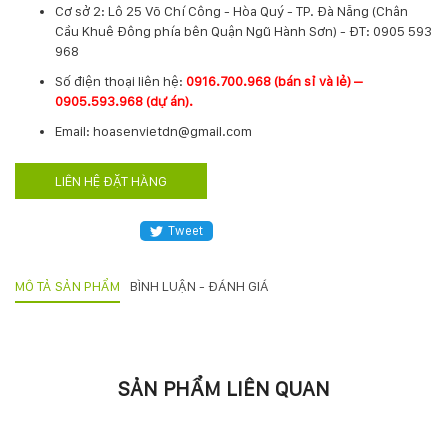
Cơ sở 2: Lô 25 Võ Chí Công - Hòa Quý - TP. Đà Nẵng (Chân
Hotline
Cầu Khuê Đông phía bên Quận Ngũ Hành Sơn) - ĐT: 0905 593
:
968
0931.914.968
​Số điện thoại liên hệ:
0916.700.968 (bán sỉ và lẻ) –
0905.593.968 (dự án).
Email: hoasenvietdn@gmail.com
hoasenvietdn@gmail.com
LIÊN HỆ ĐẶT HÀNG
573
Nguyễn
Tweet
Hữu
Thọ
-
MÔ TẢ SẢN PHẨM
BÌNH LUẬN - ĐÁNH GIÁ
Cẩm
Lệ
-
Đà
SẢN PHẨM LIÊN QUAN
nẵng