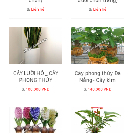
chồn)
đuôi chồn trắng)
$:
Liên hệ
$:
Liên hệ
CÂY LƯỠI HỔ _ CÂY
Cây phong thủy Đà
PHONG THỦY
Nẵng- Cây kim
TRONG NHÀ
ngân
$:
100,000 VNĐ
$:
140,000 VNĐ