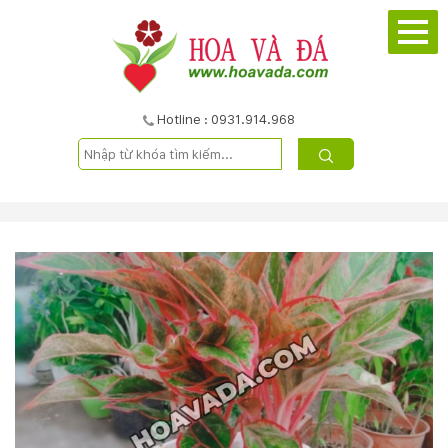
TRANG
CHỦ
GIỚI
Hotline : 0931.914.968
THIỆU
DỰ
ÁN
SẢN
PHẨM
DỊCH
VỤ