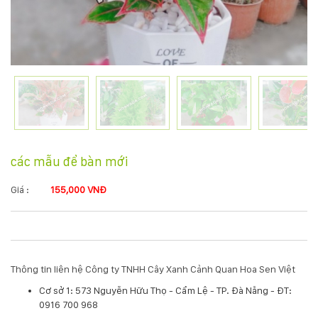
KỸ
THUẬT
TRỒNG
CÂY
HÌNH
các mẫu để bàn mới
ẢNH
Giá :
155,000 VNĐ
LIÊN
HỆ
Thông tin liên hệ Công ty TNHH Cây Xanh Cảnh Quan Hoa Sen Việt
Cơ sở 1: 573 Nguyễn Hữu Thọ - Cẩm Lệ - TP. Đà Nẵng - ĐT:
0916 700 968