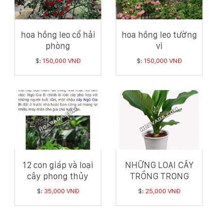
hoa hồng leo cổ hải
hoa hồng leo tường
phòng
vi
$:
150,000 VNĐ
$:
150,000 VNĐ
12 con giáp và loại
NHỮNG LOẠI CÂY
cây phong thủy
TRỒNG TRONG
hợp tuổi có thể bạn
NHÀ GIÚP GIA CHỦ
$:
35,000 VNĐ
$:
25,000 VNĐ
chưa biết
HÚT TÀI LỘC