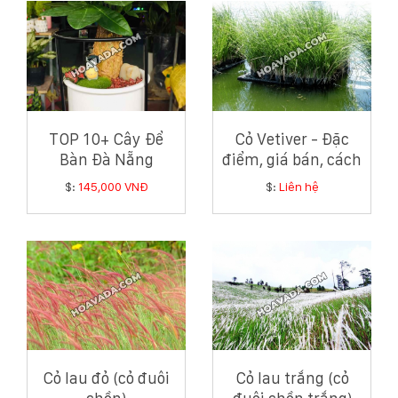
132
-
168
Võ
Chí
Công
-
Hòa
TOP 10+ Cây Để
Cỏ Vetiver - Đặc
Quý
Bàn Đà Nẵng
điểm, giá bán, cách
-
Phong Thủy Tốt,
trồng và chăm sóc
TP.
$:
145,000 VNĐ
$:
Liên hệ
Giá Tốt Nhất
cỏ Vetiver
Đà
Nẵng
Cỏ lau đỏ (cỏ đuôi
Cỏ lau trắng (cỏ