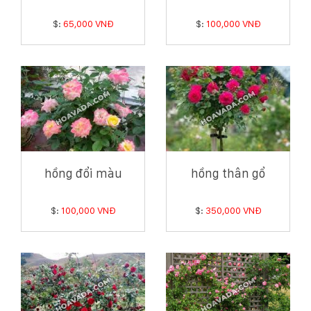
$:
65,000 VNĐ
$:
100,000 VNĐ
hồng đổi màu
hồng thân gổ
$:
100,000 VNĐ
$:
350,000 VNĐ