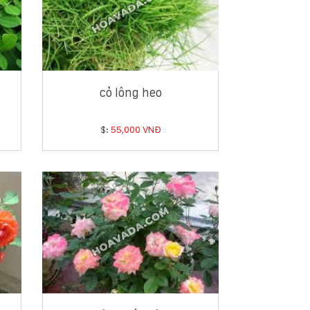
cỏ lông heo
$:
55,000 VNĐ