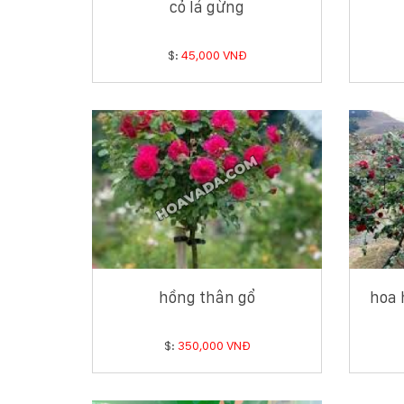
cỏ lá gừng
$:
45,000 VNĐ
hồng thân gổ
hoa 
$:
350,000 VNĐ