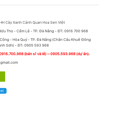
TNHH Cây Xanh Cảnh Quan Hoa Sen Việt
Hữu Thọ - Cẩm Lệ - TP. Đà Nẵng - ĐT: 0916 700 968
í Công - Hòa Quý - TP. Đà Nẵng (Chân Cầu Khuê Đông
nh Sơn) - ĐT: 0905 593 968
0916.700.968 (bán sỉ và lẻ) – 0905.593.968 (dự án).
@gmail.com
et