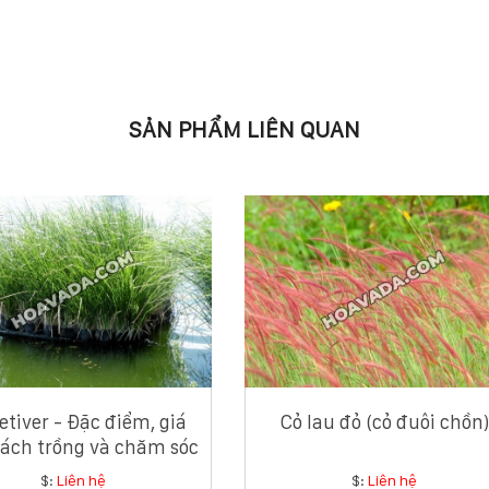
SẢN PHẨM LIÊN QUAN
etiver - Đặc điểm, giá
Cỏ lau đỏ (cỏ đuôi chồn)
cách trồng và chăm sóc
cỏ Vetiver
$:
Liên hệ
$:
Liên hệ