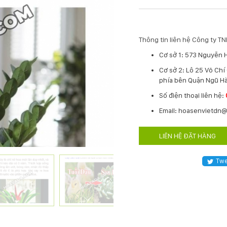
Thông tin liên hệ Công ty 
Cơ sở 1: 573 Nguyễn 
Cơ sở 2: Lô 25 Võ Ch
phía bên Quận Ngũ Hà
​Số điện thoại liên hệ:
Email: hoasenvietdn
LIÊN HỆ ĐẶT HÀNG
Twe