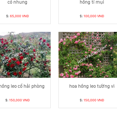
cỏ nhung
hồng tỉ mụi
$:
65,000 VNĐ
$:
100,000 VNĐ
hồng leo cổ hải phòng
hoa hồng leo tường vi
$:
150,000 VNĐ
$:
150,000 VNĐ