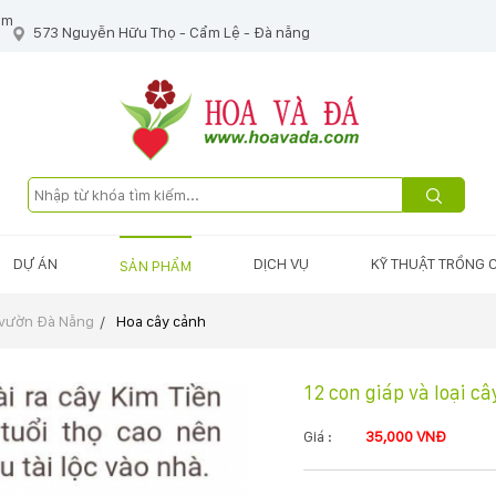
om
573 Nguyễn Hữu Thọ - Cẩm Lệ - Đà nẵng
DỰ ÁN
DỊCH VỤ
KỸ THUẬT TRỒNG 
SẢN PHẨM
 vườn Đà Nẵng
Hoa cây cảnh
12 con giáp và loại c
Giá :
35,000 VNĐ