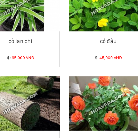
cỏ lan chi
cỏ đậu
$:
65,000 VNĐ
$:
45,000 VNĐ