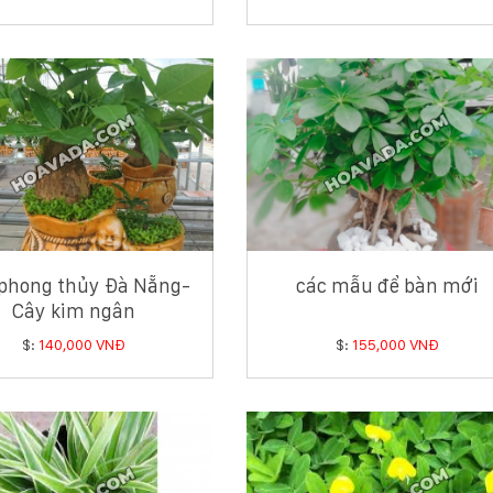
phong thủy Đà Nẵng-
các mẫu để bàn mới
Cây kim ngân
$:
140,000 VNĐ
$:
155,000 VNĐ