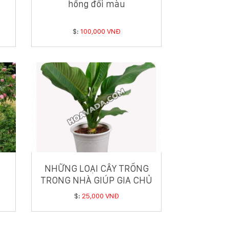
hồng đổi màu
$:
100,000 VNĐ
NHỮNG LOẠI CÂY TRỒNG
TRONG NHÀ GIÚP GIA CHỦ
HÚT TÀI LỘC
$:
25,000 VNĐ