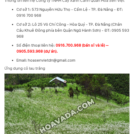
Thông tin liên hệ Công ty TNHH Cây Xanh Cảnh Quan Hoa Sen Việt
Cơ sở 1: 573 Nguyễn Hữu Thọ - Cẩm Lệ - TP. Đà Nẵng - ĐT:
0916 700 968
Cơ sở 2: Lô 25 Võ Chí Công - Hòa Quý - TP. Đà Nẵng (Chân
Cầu Khuê Đông phía bên Quận Ngũ Hành Sơn) - ĐT: 0905 593
968
​Số điện thoại liên hệ:
0916.700.968 (bán sỉ và lẻ) –
0905.593.968 (dự án).
Email: hoasenvietdn@gmail.com
Ứng dụng cỏ lau trắng