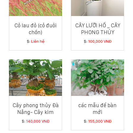
Cỏ lau đỏ (cỏ đuôi
CÂY LƯỠI HỔ _ CÂY
chồn)
PHONG THỦY
TRONG NHÀ
$:
Liên hệ
$:
100,000 VNĐ
Cây phong thủy Đà
các mẫu để bàn
Nẵng- Cây kim
mới
ngân
$:
140,000 VNĐ
$:
155,000 VNĐ