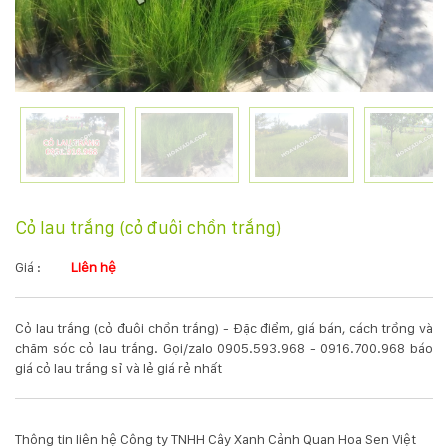
KỸ
THUẬT
TRỒNG
CÂY
HÌNH
Cỏ lau trắng (cỏ đuôi chồn trắng)
ẢNH
Giá :
Liên hệ
LIÊN
Cỏ lau trắng (cỏ đuôi chồn trắng) - Đặc điểm, giá bán, cách trồng và
HỆ
chăm sóc cỏ lau trắng. Gọi/zalo 0905.593.968 - 0916.700.968 báo
giá cỏ lau trắng sỉ và lẻ giá rẻ nhất
Thông tin liên hệ Công ty TNHH Cây Xanh Cảnh Quan Hoa Sen Việt