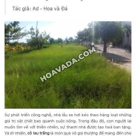
132
Tác giả: Ad - Hoa và Đá
-
168
Võ
Chí
Công
-
Hòa
Quý
-
TP.
Đà
Nẵng
Sự phát triển công nghệ, nhà lầu xe hơi kéo theo hàng loạt những
giá trị vật chất bao quanh cuộc sống. Trong đâu đó, con người lại
muốn tìm về với thiên nhiên, sự thanh nhã được tạo hoá ban tặng.
Và dĩ nhiên,
cỏ lau trắng
là món quà vô giá thượng đế mang đến cho