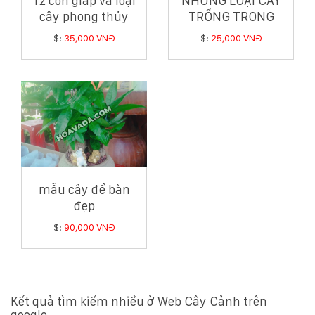
12 con giáp và loại
NHỮNG LOẠI CÂY
cây phong thủy
TRỒNG TRONG
hợp tuổi có thể bạn
NHÀ GIÚP GIA CHỦ
$:
35,000 VNĐ
$:
25,000 VNĐ
chưa biết
HÚT TÀI LỘC
mẫu cây để bàn
đẹp
$:
90,000 VNĐ
Kết quả tìm kiếm nhiều ở Web Cây Cảnh trên
google