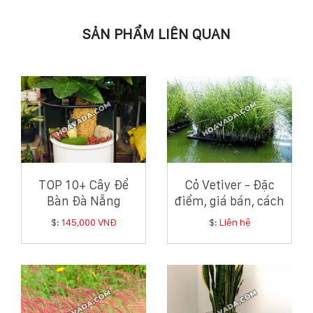
SẢN PHẨM LIÊN QUAN
TOP 10+ Cây Để
Cỏ Vetiver - Đặc
Bàn Đà Nẵng
điểm, giá bán, cách
Phong Thủy Tốt,
trồng và chăm sóc
$:
145,000 VNĐ
$:
Liên hệ
Giá Tốt Nhất
cỏ Vetiver