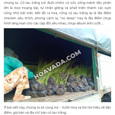
chúng ta. Cỏ lau trắng (cỏ đuôi chồn) có sức sống mãnh liệt, phần
lớn là mọc hoang dại, tự nhân giống và phát triển thành các cụm
rừng nhỏ bắt mắt. Mỗi độ ra hoa, rừng cỏ lau trắng lại là địa điểm
checkin yêu thích, phong cách lạ, "so deep" hay là địa điểm chụp
hình lãng mạn cho các cặp đôi yêu nhau, chụp album ảnh cưới...
Ở bài viết này, chúng ta sẽ cùng Ad - Vườn Hoa và Đá tìm hiểu về đặc
điểm, giá bán và địa chỉ bán cỏ lau trắng.