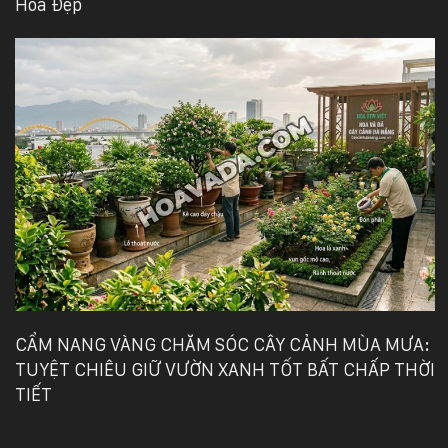
Hoa Đẹp
CẨM NANG VÀNG CHĂM SÓC CÂY CẢNH MÙA MƯA:
TUYỆT CHIÊU GIỮ VƯỜN XANH TỐT BẤT CHẤP THỜI
TIẾT