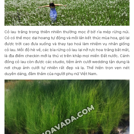
Cỏ lau trắng trong thiên nhiên thường mọc ở bờ rìa mép rừng núi.
Cỏ có thể mọc dại hoang tự động và mỗi lần kết thúc mùa hoa, gió lại
được trời cao đưa xuống và thay tạo hoá làm nhiệm vụ nhân giống
cỏ lau. Mỗi độ hè về, các bìa rừng cỏ lau lại nở rực hoa trắng bắt mắt,
là địa điểm checkin mới lạ thú vị trên khắp mọi miền Đất nước. Cánh
đồng cỏ lau còn được các studio, tiệm ảnh cưới wedding tận dụng là
nơi chụp ảnh cưới tự nhiên rất đẹp và lạ. Thể hiện trọn vẹn nét
duyên dáng, đằm thắm của người phụ nữ Việt Nam.