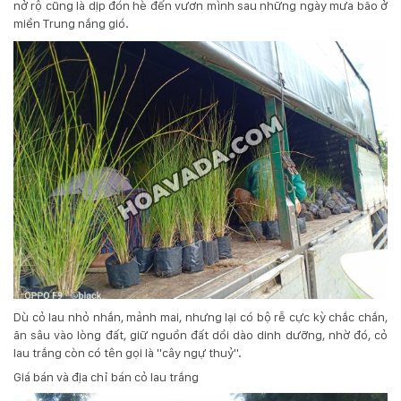
nở rộ cũng là dịp đón hè đến vươn mình sau những ngày mưa bão ở
miền Trung nắng gió.
Dù cỏ lau nhỏ nhắn, mảnh mai, nhưng lại có bộ rễ cực kỳ chắc chắn,
ăn sâu vào lòng đất, giữ nguồn đất dồi dào dinh dưỡng, nhờ đó, cỏ
lau trắng còn có tên gọi là "cây ngự thuỷ".
Giá bán và địa chỉ bán cỏ lau trắng