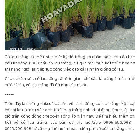
Cỏ lau trắng có thể nói là cực kỳ dễ trồng và chăm sóc, chỉ cần ban
đầu khoảng 1.000 bầu cỏ lau trắng, cứ qua mỗi mùa kết thúc hoa nở
thì nàng "gió" lại tiếp tục công việc cao cả là nhân giống cỏ lau.
Cách chăm sóc cỏ lau cũng rất đơn giản, chỉ cần khoảng 1 tuần tưới
nước 1 lần, cỏ lau trắng đã đủ nhu cầu nước.
-----
Trên đây là những chia sẻ của Ad về cánh đồng cỏ lau trắng. Một loại
cỏ dại lại có màu sắc xinh tươi, hoa trắng tinh khôi đang làm mưa làm
gió trên cồng đồng check-in sống ảo hiện nay. Để tìm hiểu thêm chi
tiết về cỏ lau trắng, các bạn có thể gọi/zalo 0905.593.968 -
0916.700.968 tư vấn cụ thể hoàn toàn miễn phí về cỏ lau trắng nhé.