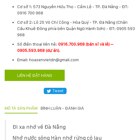
Cơ sở 1: 573 Nguyễn Hữu Thọ - Cẩm Lệ - TP. Đà Nẵng - ĐT:
Hotline
0916 700 968
:
0931.914.968
Cơ sở 2: Lô 25 Võ Chí Công - Hòa Quý - TP. Đà Nẵng (Chân
Cầu Khuê Đông phía bên Quận Ngũ Hành Sơn) - ĐT: 0905 593
968
hoasenvietdn@gmail.com
​Số điện thoại liên hệ:
0916.700.968 (bán sỉ và lẻ) –
0905.593.968 (dự án).
Email: hoasenvietdn@gmail.com
573
Nguyễn
LIÊN HỆ ĐẶT HÀNG
Hữu
Thọ
-
Tweet
Cẩm
Lệ
-
MÔ TẢ SẢN PHẨM
BÌNH LUẬN - ĐÁNH GIÁ
Đà
nẵng
Đi xa nhớ về Đà Nẵng
Nhớ nước sông Hàn nhớ rừng cỏ lau