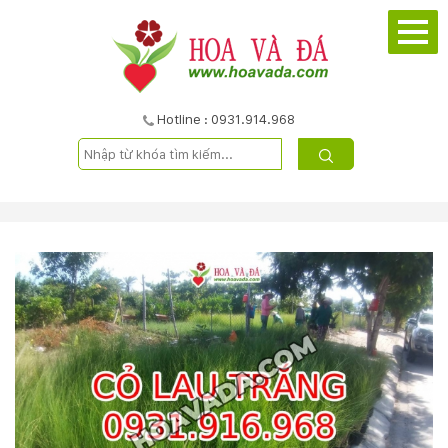
TRANG
CHỦ
GIỚI
Hotline : 0931.914.968
THIỆU
DỰ
ÁN
SẢN
PHẨM
DỊCH
VỤ