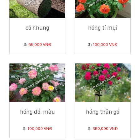
cỏ nhung
hồng tỉ mụi
$:
65,000 VNĐ
$:
100,000 VNĐ
hồng đổi màu
hồng thân gổ
$:
100,000 VNĐ
$:
350,000 VNĐ