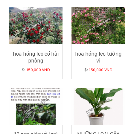
hoa hồng leo cổ hải
hoa hồng leo tường
phòng
vi
$:
150,000 VNĐ
$:
150,000 VNĐ