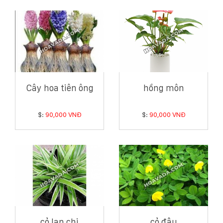
Cây hoa tiên ông
hồng môn
$:
90,000 VNĐ
$:
90,000 VNĐ
cỏ lan chi
cỏ đậu