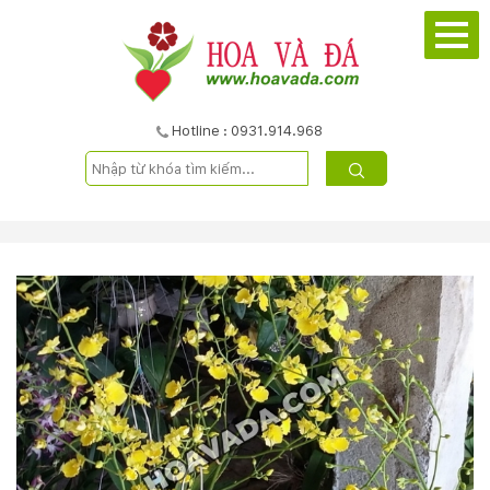
TRANG
CHỦ
GIỚI
Hotline : 0931.914.968
THIỆU
DỰ
ÁN
SẢN
PHẨM
DỊCH
VỤ