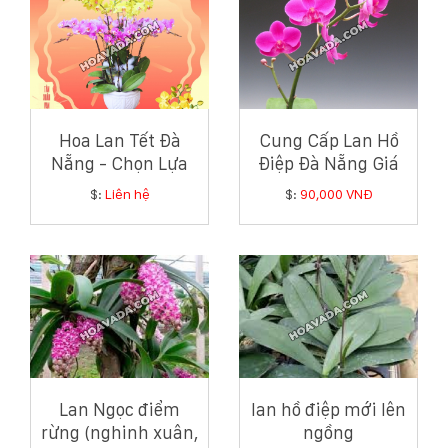
Hoa Lan Tết Đà
Cung Cấp Lan Hồ
Nẵng - Chọn Lựa
Điệp Đà Nẵng Giá
Tuyệt Vời Cho Tết
Rẻ, Hướng Dẫn
$:
Liên hệ
$:
90,000 VNĐ
Ất Tỵ
Chăm Sóc
Lan Ngọc điểm
lan hồ điệp mới lên
rừng (nghinh xuân,
ngồng