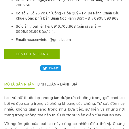
700 968
Hotline
:
Cơ sở 2: Lô 25 Võ Chí Công - Hòa Quý - TP. Đà Nẵng (Chân Cầu
0931.914.968
Khuê Đông phía bên Quận Ngũ Hành Sơn) - ĐT: 0905 593 968
​Số điện thoại liên hệ: 0916.700.968 (bán sỉ và lẻ) –
0905.593.968 (dự án).
hoasenvietdn@gmail.com
Email: hoasenvietdn@gmail.com
LIÊN HỆ ĐẶT HÀNG
573
Nguyễn
Tweet
Hữu
Thọ
-
MÔ TẢ SẢN PHẨM
BÌNH LUẬN - ĐÁNH GIÁ
Cẩm
Lệ
Lan vũ nữ thuộc họ phong lan được ưa chuộng trong giới chơi lan
-
bởi vẻ đẹp sang trọng và phóng khoáng của chúng. Từ xưa đến nay
Đà
nhiều không gian sang trọng như bữa tiệc, sự kiện và những nơi
nẵng
trang trọng không thể nào thiếu được sự hiện diện của loài lan này.
Về nguồn gốc của loại lan này cũng có nhiều điều thú vị. Chúng