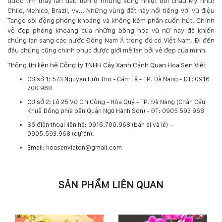
được tìm thấy lần đầu tiên ở những vùng nhiệt đới châu Mỹ như:
132
Chile, Mehico, Brazil, vv... Những vùng đất này nổi tiếng với vũ điệu
-
Tango sôi động phóng khoáng và không kém phần cuốn hút. Chính
168
vẻ đẹp phóng khoáng của những bông hoa vũ nữ này đã khiến
Võ
chúng lan sang các nước Đông Nam Á trong đó có Việt Nam. Đi đến
Chí
đâu chúng cũng chinh phục được giới mê lan bởi vẻ đẹp của mình.
Công
-
Thông tin liên hệ Công ty TNHH Cây Xanh Cảnh Quan Hoa Sen Việt
Hòa
Cơ sở 1: 573 Nguyễn Hữu Thọ - Cẩm Lệ - TP. Đà Nẵng - ĐT: 0916
Quý
700 968
-
Cơ sở 2: Lô 25 Võ Chí Công - Hòa Quý - TP. Đà Nẵng (Chân Cầu
TP.
Khuê Đông phía bên Quận Ngũ Hành Sơn) - ĐT: 0905 593 968
Đà
Nẵng
​Số điện thoại liên hệ: 0916.700.968 (bán sỉ và lẻ) –
0905.593.968 (dự án).
Email: hoasenvietdn@gmail.com
SẢN PHẨM LIÊN QUAN