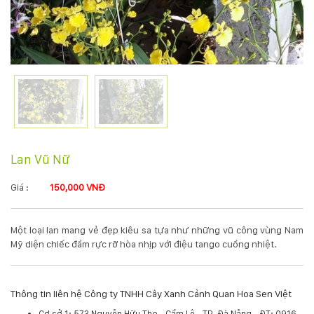
KỸ
THUẬT
TRỒNG
CÂY
HÌNH
Lan Vũ Nữ
ẢNH
Giá :
150,000 VNĐ
LIÊN
Một loại lan mang vẻ đẹp kiêu sa tựa như những vũ công vùng Nam
HỆ
Mỹ diện chiếc đầm rực rỡ hòa nhịp với điệu tango cuồng nhiệt.
Thông tin liên hệ Công ty TNHH Cây Xanh Cảnh Quan Hoa Sen Việt
Cơ sở 1: 573 Nguyễn Hữu Thọ - Cẩm Lệ - TP. Đà Nẵng - ĐT: 0916