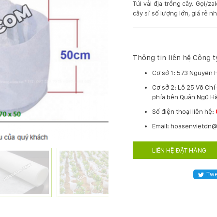
Túi vải địa trồng cây. Gọi/z
cây sỉ số lượng lớn, giá rẻ n
Thông tin liên hệ Công
Cơ sở 1: 573 Nguyễn 
Cơ sở 2: Lô 25 Võ Ch
phía bên Quận Ngũ Hà
​Số điện thoại liên hệ:
Email: hoasenvietdn
LIÊN HỆ ĐẶT HÀNG
Twe