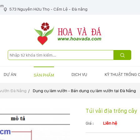
om
573 Nguyễn Hữu Thọ - Cẩm Lệ - Đà nẵng
DỰ ÁN
DỊCH VỤ
KỸ THUẬT TRỒNG 
SẢN PHẨM
 vườn Đà Nẵng
Dụng cụ làm vườn - Bán dụng cụ làm vườn tại Đà Nẵng
Túi vải địa trồng cây
Giá :
Liên hệ