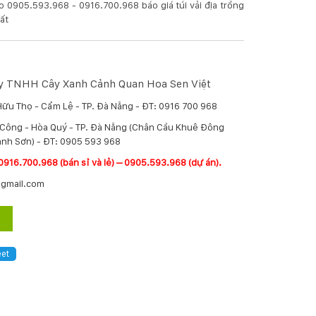
alo 0905.593.968 - 0916.700.968 báo giá túi vải địa trồng
hất
 ty TNHH Cây Xanh Cảnh Quan Hoa Sen Việt
Hữu Thọ - Cẩm Lệ - TP. Đà Nẵng - ĐT: 0916 700 968
í Công - Hòa Quý - TP. Đà Nẵng (Chân Cầu Khuê Đông
nh Sơn) - ĐT: 0905 593 968
0916.700.968 (bán sỉ và lẻ) – 0905.593.968 (dự án).
@gmail.com
et