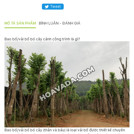
132
Tweet
-
168
Võ
MÔ TẢ SẢN PHẨM
BÌNH LUẬN - ĐÁNH GIÁ
Chí
Công
-
Bao bố/vải bố bó cây cảnh công trình là gì?
Hòa
Quý
-
TP.
Đà
Nẵng
Bao bố/vải bố bó cây (thân và bầu) là loại vải bố được thiết kế chuyên