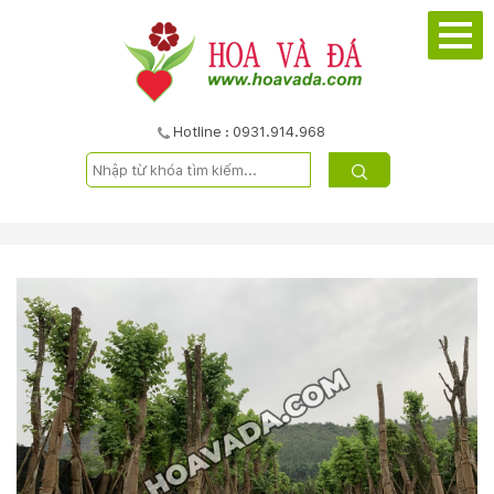
TRANG
CHỦ
GIỚI
Hotline : 0931.914.968
THIỆU
DỰ
ÁN
SẢN
PHẨM
DỊCH
VỤ