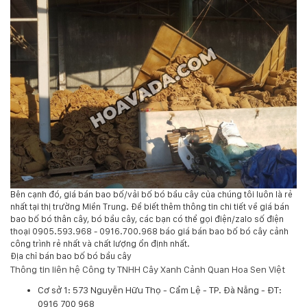
Bên cạnh đó, giá bán bao bố/vải bố bó bầu cây của chúng tôi luôn là rẻ
nhất tại thị trường Miền Trung. Để biết thêm thông tin chi tiết về giá bán
bao bố bó thân cây, bó bầu cây, các bạn có thể gọi điện/zalo số điện
thoại 0905.593.968 - 0916.700.968 báo giá bán bao bố bó cây cảnh
công trình rẻ nhất và chất lượng ổn định nhất.
Địa chỉ bán bao bố bó bầu cây
Thông tin liên hệ Công ty TNHH Cây Xanh Cảnh Quan Hoa Sen Việt
Cơ sở 1: 573 Nguyễn Hữu Thọ - Cẩm Lệ - TP. Đà Nẵng - ĐT:
0916 700 968