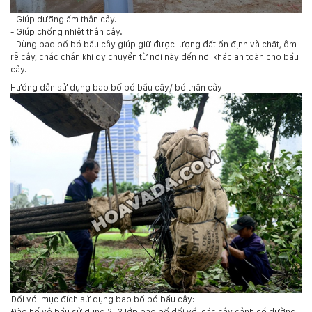
- Giúp dưỡng ẩm thân cây.
- Giúp chống nhiệt thân cây.
- Dùng bao bố bó bầu cây giúp giữ được lượng đất ổn định và chặt, ôm
rễ cây, chắc chắn khi dy chuyển từ nơi này đến nơi khác an toàn cho bầu
cây.
Hướng dẫn sử dụng bao bố bó bầu cây/ bó thân cây
Đối với mục đích sử dụng bao bố bó bầu cây:
Đào hố vô bầu sử dụng 2 -3 lớp bao bố đối với các cây cảnh có đường