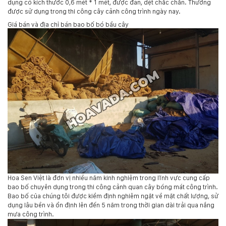
dụng có kích thước 0,6 mét * 1 mét, được đan, dệt chắc chắn. Thường
được sử dụng trong thi công cây cảnh công trình ngày nay.
Giá bán và địa chỉ bán bao bố bó bầu cây
Hoa Sen Việt là đơn vị nhiều năm kinh nghiệm trong lĩnh vực cung cấp
bao bố chuyên dụng trong thi công cảnh quan cây bóng mát công trình.
Bao bố của chúng tôi được kiểm định nghiêm ngặt về mặt chất lượng, sử
dụng lâu bền và ổn định lên đến 5 năm trong thời gian dài trải qua nắng
mưa công trình.