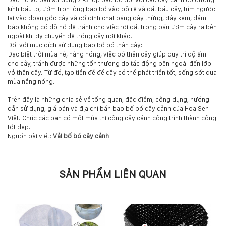
kính bầu to, ướm trọn lòng bao bố vào bộ rễ và đất bầu cây, túm ngược
lại vào đoạn gốc cây và cố định chặt bằng dây thừng, dây kẽm, đảm
bảo không có độ hở để tránh cho việc rơi đất trong bầu ươm cây ra bên
ngoài khi dy chuyển để trồng cây nơi khác.
Đối với mục đích sử dụng bao bố bó thân cây:
Đặc biệt trời mùa hè, nắng nóng, việc bó thân cây giúp duy trì độ ẩm
cho cây, tránh được những tổn thương do tác động bên ngoài đến lớp
vỏ thân cây. Từ đó, tạo tiền đề để cây có thể phát triển tốt, sống sót qua
mùa nắng nóng.
----
Trên đây là những chia sẻ về tổng quan, đặc điểm, công dụng, hướng
dẫn sử dụng, giá bán và địa chỉ bán bao bố bó cây cảnh của Hoa Sen
Việt. Chúc các bạn có một mùa thi công cây cảnh công trình thành công
tốt đẹp.
Nguồn bài viết:
Vải bố bó cây cảnh
SẢN PHẨM LIÊN QUAN