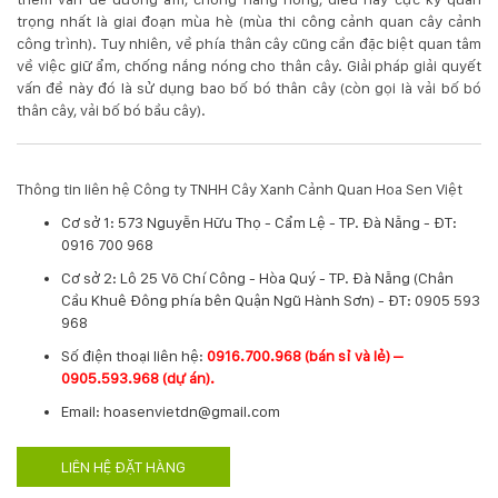
trọng nhất là giai đoạn mùa hè (mùa thi công cảnh quan cây cảnh
Hotline
công trình). Tuy nhiên, về phía thân cây cũng cần đặc biệt quan tâm
:
về việc giữ ẩm, chống nắng nóng cho thân cây. Giải pháp giải quyết
0931.914.968
vấn đề này đó là sử dụng bao bố bó thân cây (còn gọi là vải bố bó
thân cây, vải bố bó bầu cây).
hoasenvietdn@gmail.com
Thông tin liên hệ Công ty TNHH Cây Xanh Cảnh Quan Hoa Sen Việt
Cơ sở 1: 573 Nguyễn Hữu Thọ - Cẩm Lệ - TP. Đà Nẵng - ĐT:
573
0916 700 968
Nguyễn
Hữu
Cơ sở 2: Lô 25 Võ Chí Công - Hòa Quý - TP. Đà Nẵng (Chân
Thọ
Cầu Khuê Đông phía bên Quận Ngũ Hành Sơn) - ĐT: 0905 593
-
968
Cẩm
​Số điện thoại liên hệ:
0916.700.968 (bán sỉ và lẻ) –
Lệ
0905.593.968 (dự án).
-
Đà
Email: hoasenvietdn@gmail.com
nẵng
LIÊN HỆ ĐẶT HÀNG