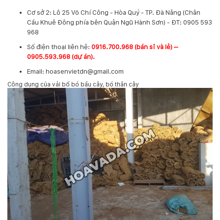
Cơ sở 2: Lô 25 Võ Chí Công - Hòa Quý - TP. Đà Nẵng (Chân
Cầu Khuê Đông phía bên Quận Ngũ Hành Sơn) - ĐT: 0905 593
968
​Số điện thoại liên hệ:
0916.700.968 (bán sỉ và lẻ) –
0905.593.968 (dự án).
Email: hoasenvietdn@gmail.com
Công dụng của vải bố bó bầu cây, bó thân cây