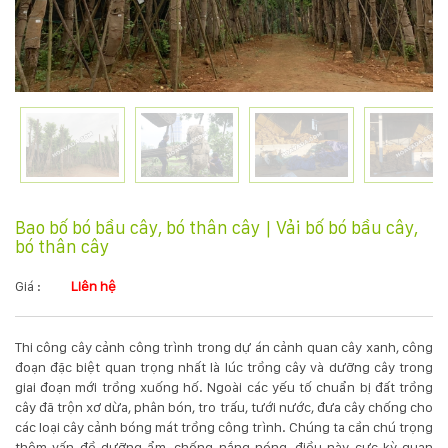
KỸ
THUẬT
TRỒNG
CÂY
HÌNH
Bao bố bó bầu cây, bó thân cây | Vải bố bó bầu cây,
bó thân cây
ẢNH
Giá :
Liên hệ
LIÊN
HỆ
Thi công cây cảnh công trình trong dự án cảnh quan cây xanh, công
đoạn đặc biệt quan trọng nhất là lúc trồng cây và dưỡng cây trong
giai đoạn mới trồng xuống hố. Ngoài các yếu tố chuẩn bị đất trồng
cây đã trộn xơ dừa, phân bón, tro trấu, tưới nước, đưa cây chống cho
các loại cây cảnh bóng mát trồng công trình. Chúng ta cần chú trọng
thêm vấn đề dưỡng ẩm, chống nắng nóng, điều này cực kỳ quan