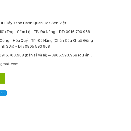
TNHH Cây Xanh Cảnh Quan Hoa Sen Việt
Hữu Thọ - Cẩm Lệ - TP. Đà Nẵng - ĐT: 0916 700 968
í Công - Hòa Quý - TP. Đà Nẵng (Chân Cầu Khuê Đông
nh Sơn) - ĐT: 0905 593 968
: 0916.700.968 (bán sỉ và lẻ) – 0905.593.968 (dự án).
@gmail.com
et