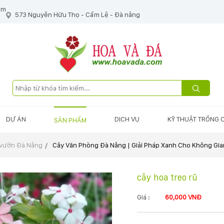
om
573 Nguyễn Hữu Thọ - Cẩm Lệ - Đà nẵng
DỰ ÁN
DỊCH VỤ
KỸ THUẬT TRỒNG 
SẢN PHẨM
 vườn Đà Nẵng
Cây Văn Phòng Đà Nẵng | Giải Pháp Xanh Cho Không Gia
cây hoa treo rũ
Giá :
60,000 VNĐ