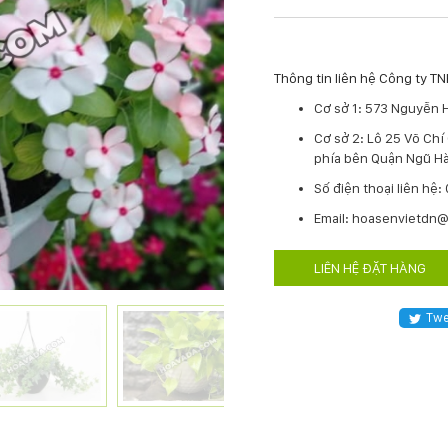
Thông tin liên hệ Công ty 
Cơ sở 1: 573 Nguyễn 
Cơ sở 2: Lô 25 Võ Ch
phía bên Quận Ngũ Hà
​Số điện thoại liên hệ
Email: hoasenvietdn
LIÊN HỆ ĐẶT HÀNG
Twe