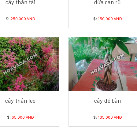
cây thần tài
dừa cạn rũ
$:
250,000 VNĐ
$:
150,000 VNĐ
cây thân leo
cây để bàn
$:
65,000 VNĐ
$:
135,000 VNĐ