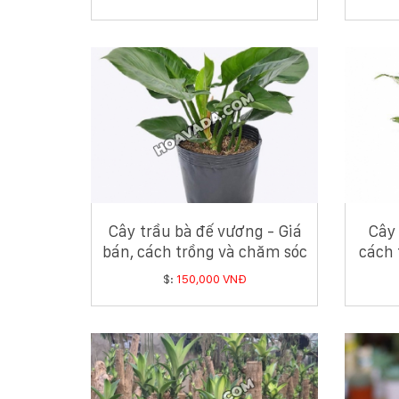
Cây trầu bà đế vương - Giá
Cây 
bán, cách trồng và chăm sóc
cách 
cây trầu bà đế vương
$:
150,000 VNĐ