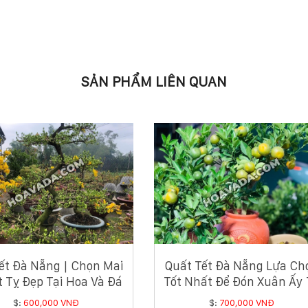
SẢN PHẨM LIÊN QUAN
ết Đà Nẵng | Chọn Mai
Quất Tết Đà Nẵng Lựa Ch
t Tỵ Đẹp Tại Hoa Và Đá
Tốt Nhất Để Đón Xuân Ấy 
2025
$:
600,000 VNĐ
$:
700,000 VNĐ