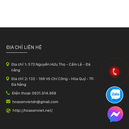
ĐỊA CHỈ LIÊN HỆ
Địa chỉ 1: 573 Nguyễn Hữu Thọ - Cẩm Lệ - Đà
nẵng
Địa chỉ 2: 132 - 168 Võ Chí Công - Hòa Quý - TP.
Đà Nẵng
Điện thoại: 0931.914.968
hoasenvietdn@gmail.com
http://hoasenviet.net/