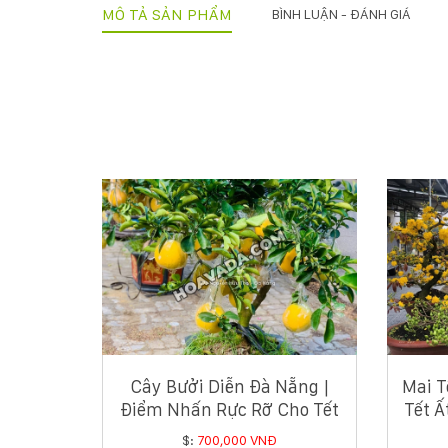
MÔ TẢ SẢN PHẨM
BÌNH LUẬN - ĐÁNH GIÁ
Cây Bưởi Diễn Đà Nẵng |
Mai T
Điểm Nhấn Rực Rỡ Cho Tết
Tết Ấ
Ất Tỵ
$:
700,000 VNĐ