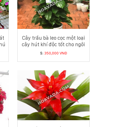
át
Cây trầu bà leo cọc một loại
phú
cây hút khí độc tốt cho ngôi
nhà bạn
$:
350,000 VNĐ