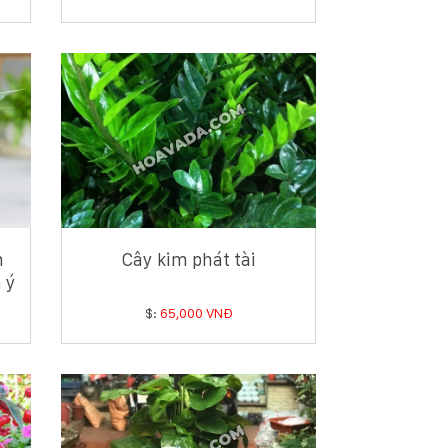
h
Cây kim phát tài
 ý
$:
65,000 VNĐ