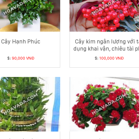
Cây Hạnh Phúc
Cây kim ngân lượng với t
dụng khai vận, chiêu tài 
quý
$:
90,000 VNĐ
$:
100,000 VNĐ