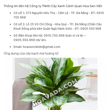
Thông tin liên hệ Công ty TNHH Cây Xanh Cảnh Quan Hoa Sen Việt
Cơ sở 1: 573 Nguyễn Hữu Thọ - Cẩm Lệ - TP. Đà Nẵng - ĐT: 0916
700 968
Cơ sở 2: Lô 25 Võ Chí Công - Hòa Quý - TP. Đà Nẵng (Chân Cầu
Khuê Đông phía bên Quận Ngũ Hành Sơn) - ĐT: 0905 593 968
​Số điện thoại liên hệ: 0916.700.968 (bán sỉ và lẻ) –
0905.593.968 (dự án).
Email: hoasenvietdn@gmail.com
Ứng dụng của cây bạch mã hoàng tử