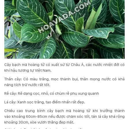
Cây bạch mã hoàng tử có xuất sứ từ Châu Á, các nước nhiệt đới có
khí hậu tương tự Việt Nam.
Thân cây: Có màu trắng, mọc thành bụi, thân mọng nước có khả
năng tích trữ nước rất tốt.
Rễ cây: Rễ dạng cọc, nhỏ, có chùm rễ phụ xung quanh
Lá cây: Xanh sọc trắng, tạo điểm nhấn rất đẹp.
Chiều cao trung bình cây bạch mã hoàng tử khi trưởng thành
vào khoảng 60cm-85cm nếu được chăm sóc tốt, tán lá cây khá rộng
khoảng 30cm, xòe vươn thẳng đẹp mắt.