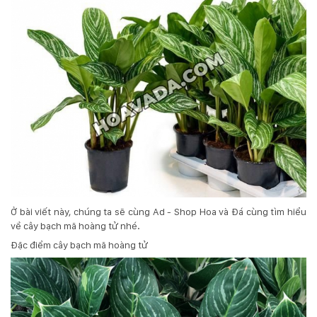
132
-
168
Võ
Chí
Công
-
Hòa
Quý
-
TP.
Đà
Nẵng
Ở bài viết này, chúng ta sẽ cùng Ad - Shop Hoa và Đá cùng tìm hiểu
về cây bạch mã hoàng tử nhé.
Đặc điểm cây bạch mã hoàng tử