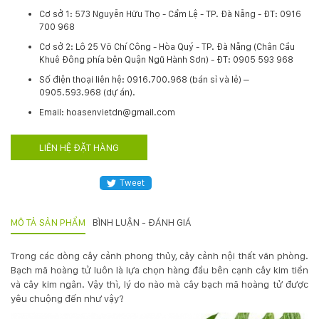
Cơ sở 1: 573 Nguyễn Hữu Thọ - Cẩm Lệ - TP. Đà Nẵng - ĐT: 0916
Hotline
700 968
:
0931.914.968
Cơ sở 2: Lô 25 Võ Chí Công - Hòa Quý - TP. Đà Nẵng (Chân Cầu
Khuê Đông phía bên Quận Ngũ Hành Sơn) - ĐT: 0905 593 968
​Số điện thoại liên hệ: 0916.700.968 (bán sỉ và lẻ) –
0905.593.968 (dự án).
hoasenvietdn@gmail.com
Email: hoasenvietdn@gmail.com
573
LIÊN HỆ ĐẶT HÀNG
Nguyễn
Hữu
Tweet
Thọ
-
Cẩm
MÔ TẢ SẢN PHẨM
BÌNH LUẬN - ĐÁNH GIÁ
Lệ
-
Trong các dòng cây cảnh phong thủy, cây cảnh nội thất văn phòng.
Đà
Bạch mã hoàng tử luôn là lựa chọn hàng đầu bên cạnh cây kim tiền
nẵng
và cây kim ngân. Vậy thì, lý do nào mà cây bạch mã hoàng tử được
yêu chuộng đến như vậy?