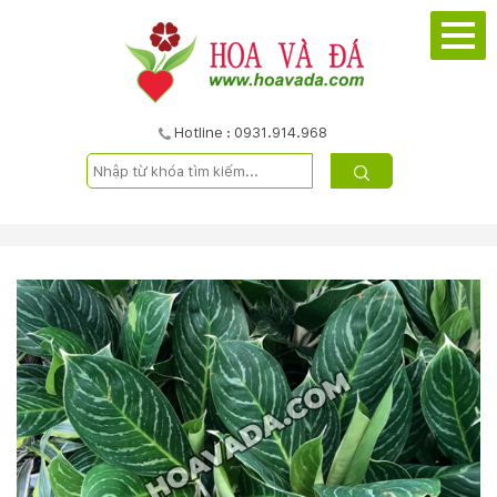
TRANG
CHỦ
GIỚI
Hotline : 0931.914.968
THIỆU
DỰ
ÁN
SẢN
PHẨM
DỊCH
VỤ