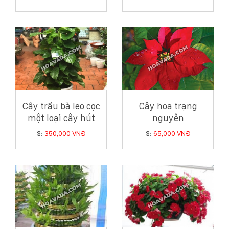
phú quý
Cây trầu bà leo cọc
Cây hoa trạng
một loại cây hút
nguyên
khí độc tốt cho ngôi
$:
350,000 VNĐ
$:
65,000 VNĐ
nhà bạn