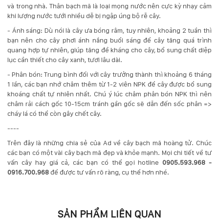
và trong nhà. Thân bạch mã là loại mọng nước nên cực kỳ nhạy cảm
khi lượng nước tưới nhiều dễ bị ngập úng bộ rễ cây.
- Ánh sáng: Dù nói là cây ưa bóng râm, tuy nhiên, khoảng 2 tuần thì
bạn nên cho cây phơi ánh nắng buổi sáng để cây tăng quá trình
quang hợp tự nhiên, giúp tăng đề kháng cho cây, bổ sung chất diệp
lục cần thiết cho cây xanh, tươi lâu dài.
- Phân bón: Trung bình đối với cây trưởng thành thì khoảng 6 tháng
1 lần, các bạn nhớ châm thêm từ 1-2 viên NPK để cây được bổ sung
khoáng chất tự nhiên nhất. Chú ý lúc châm phân bón NPK thì nên
châm rải cách gốc 10-15cm tránh gần gốc sẽ dẫn đến sốc phân =>
cháy lá có thể còn gây chết cây.
----
Trên đây là những chia sẻ của Ad về cây bạch mã hoàng tử. Chúc
các bạn có một vài cây bạch mã đẹp và khỏe mạnh. Mọi chi tiết về tư
vấn cây hay giá cả, các bạn có thể gọi hotline
0905.593.968 -
0916.700.968
để được tư vấn rõ ràng, cụ thể hơn nhé.
SẢN PHẨM LIÊN QUAN