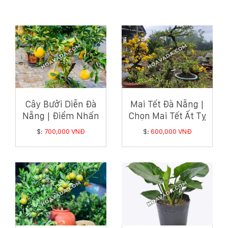
Cây Bưởi Diễn Đà
Mai Tết Đà Nẵng |
Nẵng | Điểm Nhấn
Chọn Mai Tết Ất Tỵ
Rực Rỡ Cho Tết Ất
Đẹp Tại Hoa Và Đá
$:
700,000 VNĐ
$:
600,000 VNĐ
Tỵ