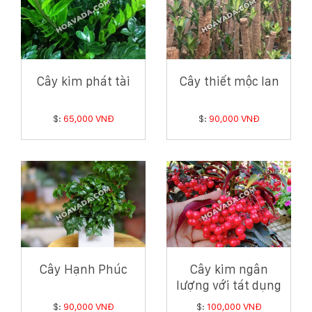
Cây kim phát tài
Cây thiết mộc lan
$:
65,000 VNĐ
$:
90,000 VNĐ
Cây Hạnh Phúc
Cây kim ngân
lượng với tát dụng
khai vận, chiêu tài
$:
90,000 VNĐ
$:
100,000 VNĐ