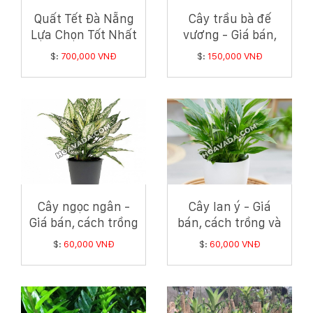
Quất Tết Đà Nẵng
Cây trầu bà đế
Lựa Chọn Tốt Nhất
vương - Giá bán,
Để Đón Xuân Ấy Tỵ
cách trồng và
$:
700,000 VNĐ
$:
150,000 VNĐ
2025
chăm sóc cây trầu
bà đế vương
Cây ngọc ngân -
Cây lan ý - Giá
Giá bán, cách trồng
bán, cách trồng và
và chăm sóc cây
chăm sóc cây lan ý
$:
60,000 VNĐ
$:
60,000 VNĐ
ngọc ngân