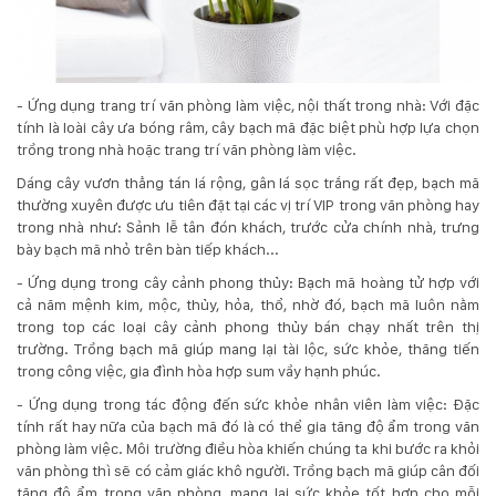
- Ứng dụng trang trí văn phòng làm việc, nội thất trong nhà: Với đặc
tính là loài cây ưa bóng râm, cây bạch mã đặc biệt phù hợp lựa chọn
trồng trong nhà hoặc trang trí văn phòng làm việc.
Dáng cây vươn thẳng tán lá rộng, gân lá sọc trắng rất đẹp, bạch mã
thường xuyên được ưu tiên đặt tại các vị trí VIP trong văn phòng hay
trong nhà như: Sảnh lễ tân đón khách, trước cửa chính nhà, trưng
bày bạch mã nhỏ trên bàn tiếp khách...
- Ứng dụng trong cây cảnh phong thủy: Bạch mã hoàng tử hợp với
cả năm mệnh kim, mộc, thủy, hỏa, thổ, nhờ đó, bạch mã luôn nằm
trong top các loại cây cảnh phong thủy bán chạy nhất trên thị
trường. Trồng bạch mã giúp mang lại tài lộc, sức khỏe, thăng tiến
trong công việc, gia đình hòa hợp sum vầy hạnh phúc.
- Ứng dụng trong tác động đến sức khỏe nhân viên làm việc: Đặc
tính rất hay nữa của bạch mã đó là có thể gia tăng độ ẩm trong văn
phòng làm việc. Môi trường điều hòa khiến chúng ta khi bước ra khỏi
văn phòng thì sẽ có cảm giác khô người. Trồng bạch mã giúp cân đối
tăng độ ẩm trong văn phòng, mang lại sức khỏe tốt hơn cho mỗi