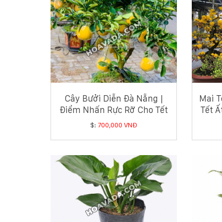
Cây Bưởi Diễn Đà Nẵng |
Mai T
Điểm Nhấn Rực Rỡ Cho Tết
Tết Ấ
Ất Tỵ
$:
700,000 VNĐ