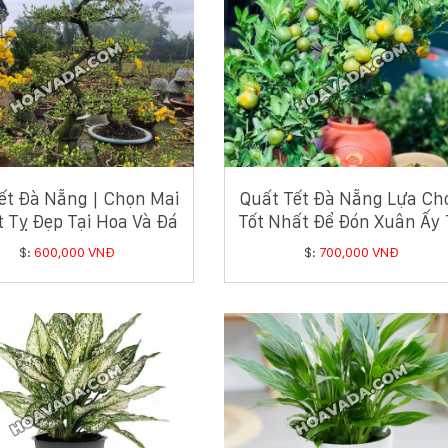
ết Đà Nẵng | Chọn Mai
Quất Tết Đà Nẵng Lựa Ch
t Tỵ Đẹp Tại Hoa Và Đá
Tốt Nhất Để Đón Xuân Ấy 
2025
$:
600,000 VNĐ
$:
700,000 VNĐ