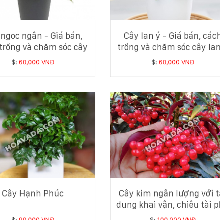
ngọc ngân - Giá bán,
Cây lan ý - Giá bán, các
trồng và chăm sóc cây
trồng và chăm sóc cây lan
ngọc ngân
$:
60,000 VNĐ
$:
60,000 VNĐ
Cây Hạnh Phúc
Cây kim ngân lượng với t
dụng khai vận, chiêu tài 
quý
$:
90,000 VNĐ
$:
100,000 VNĐ