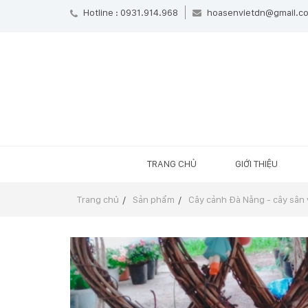
Hotline : 0931.914.968
hoasenvietdn@gmail.c
TRANG CHỦ
GIỚI THIỆU
Trang chủ
Sản phẩm
Cây cảnh Đà Nẵng - cây sân