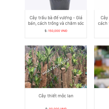
Cây trầu bà đế vương - Giá
Cây 
bán, cách trồng và chăm sóc
cách 
cây trầu bà đế vương
$:
150,000 VNĐ
Cây thiết mộc lan
$:
90,000 VNĐ