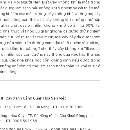
Khí Mà Mọi Người Nên Biết Cây không khí là một trong
tác dụng làm sạch bầu không khí ô nhiễm và cải thiện môi
g khí ẩm của môi trường, cây không khí tự tổng hợp lấy
ể nuôi sống bản thân. Lá cây không khí dường như hấp
bụi và chất gây ô nhiễm không khí ở độ ẩm từ 60%. Tại
ác nhà thực vật học Luigi Brighigna đã được thử nghiệm
iên cứu về thực vật của mình, loài cây này đã được ươm
ong nửa năm trên đường vành đai rất ô nhiễm vì khói bụi
t quả kiểm tra bất ngờ cho thấy cây không khí Tillandsia
ự ô nhiễm của con đường này thông qua việc hấp thụ hầu
ói bụi. Các nhà khoa học còn khẳng định nếu được trồng
y không khí còn có thể làm sạch hoàn toàn và xoá đi sự ô
sinh sống.
TNHH Cây Xanh Cảnh Quan Hoa Sen Việt
u Thọ - Cẩm Lệ - TP. Đà Nẵng - ĐT: 0916 700 968
Công - Hòa Quý - TP. Đà Nẵng (Chân Cầu Khuê Đông phía
n) - ĐT: 0905 593 968
: 0916.700.968 (bán sỉ và lẻ) – 0905.593.968 (dự án).