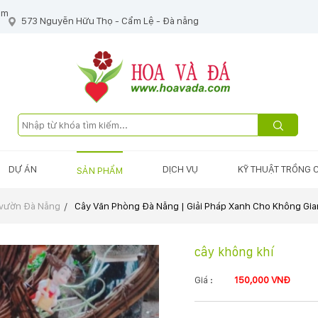
om
573 Nguyễn Hữu Thọ - Cẩm Lệ - Đà nẵng
DỰ ÁN
DỊCH VỤ
KỸ THUẬT TRỒNG 
SẢN PHẨM
 vườn Đà Nẵng
Cây Văn Phòng Đà Nẵng | Giải Pháp Xanh Cho Không Gia
cây không khí
Giá :
150,000 VNĐ