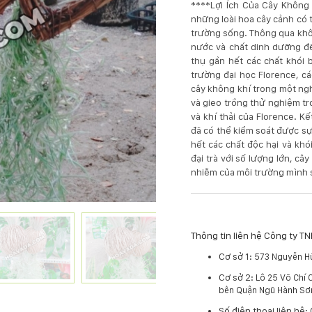
****Lợi Ích Của Cây Không 
những loài hoa cây cảnh có 
trường sống. Thông qua khôn
nước và chất dinh dưỡng đ
thụ gần hết các chất khói 
trường đại học Florence, c
cây không khí trong một ngh
và gieo trồng thử nghiệm tr
và khí thải của Florence. Kế
đã có thể kiểm soát được s
hết các chất độc hại và kh
đại trà với số lượng lớn, câ
nhiễm của môi trường mình 
Thông tin liên hệ Công ty 
Cơ sở 1:
573 Nguyễn Hữ
Cơ sở 2:
Lô 25 Võ Chí 
bên Quận Ngũ Hành Sơ
​Số điện thoại liên hệ