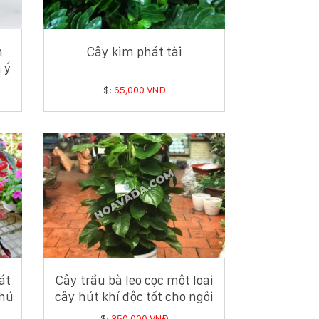
h
Cây kim phát tài
 ý
$:
65,000 VNĐ
át
Cây trầu bà leo cọc một loại
phú
cây hút khí độc tốt cho ngôi
nhà bạn
$:
350,000 VNĐ