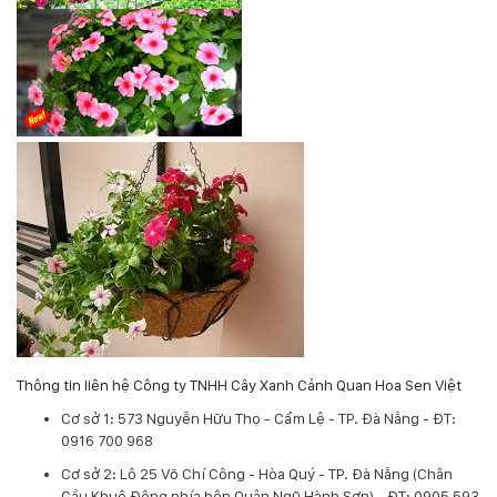
132
-
168
Võ
Chí
Công
-
Hòa
Quý
-
TP.
Đà
Nẵng
Thông tin liên hệ Công ty TNHH Cây Xanh Cảnh Quan Hoa Sen Việt
Cơ sở 1: 573 Nguyễn Hữu Thọ - Cẩm Lệ - TP. Đà Nẵng - ĐT:
0916 700 968
Cơ sở 2: Lô 25 Võ Chí Công - Hòa Quý - TP. Đà Nẵng (Chân
Cầu Khuê Đông phía bên Quận Ngũ Hành Sơn) - ĐT: 0905 593