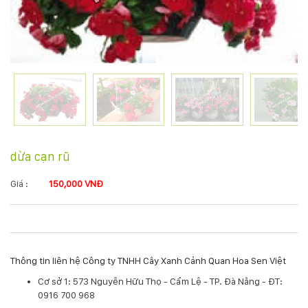
KỸ
THUẬT
TRỒNG
CÂY
HÌNH
dừa cạn rũ
ẢNH
Giá :
150,000 VNĐ
LIÊN
HỆ
Thông tin liên hệ Công ty TNHH Cây Xanh Cảnh Quan Hoa Sen Việt
Cơ sở 1: 573 Nguyễn Hữu Thọ - Cẩm Lệ - TP. Đà Nẵng - ĐT:
0916 700 968