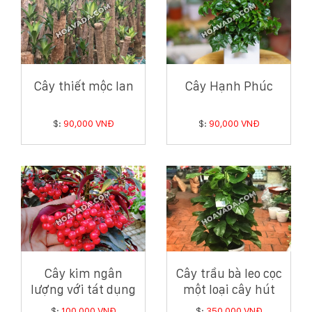
Cây thiết mộc lan
Cây Hạnh Phúc
$:
90,000 VNĐ
$:
90,000 VNĐ
Cây kim ngân
Cây trầu bà leo cọc
lượng với tát dụng
một loại cây hút
khai vận, chiêu tài
khí độc tốt cho ngôi
$:
100,000 VNĐ
$:
350,000 VNĐ