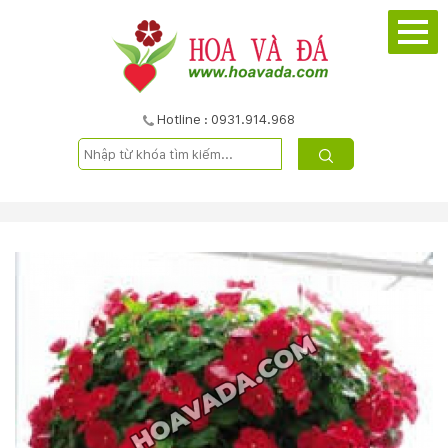
TRANG
CHỦ
GIỚI
Hotline : 0931.914.968
THIỆU
DỰ
ÁN
SẢN
PHẨM
DỊCH
VỤ