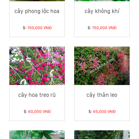
cây phong lộc hoa
cây không khí
$:
150,000 VNĐ
$:
150,000 VNĐ
cây hoa treo rũ
cây thân leo
$:
60,000 VNĐ
$:
65,000 VNĐ