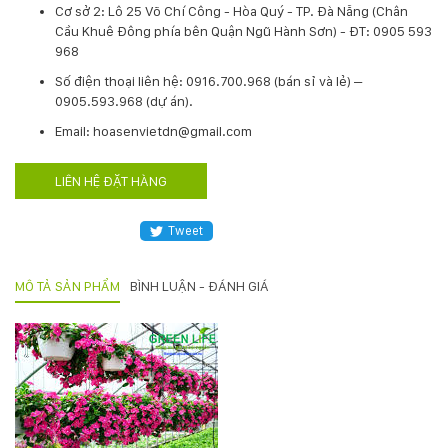
Cơ sở 2: Lô 25 Võ Chí Công - Hòa Quý - TP. Đà Nẵng (Chân
Hotline
Cầu Khuê Đông phía bên Quận Ngũ Hành Sơn) - ĐT: 0905 593
:
968
0931.914.968
​Số điện thoại liên hệ: 0916.700.968 (bán sỉ và lẻ) –
0905.593.968 (dự án).
Email: hoasenvietdn@gmail.com
hoasenvietdn@gmail.com
LIÊN HỆ ĐẶT HÀNG
573
Nguyễn
Tweet
Hữu
Thọ
-
MÔ TẢ SẢN PHẨM
BÌNH LUẬN - ĐÁNH GIÁ
Cẩm
Lệ
-
Đà
nẵng