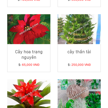
phú quý
nhà bạn
Cây hoa trạng
cây thần tài
nguyên
$:
65,000 VNĐ
$:
250,000 VNĐ