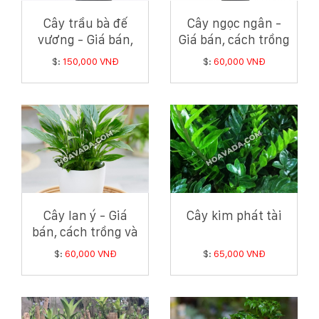
Cây trầu bà đế
Cây ngọc ngân -
vương - Giá bán,
Giá bán, cách trồng
cách trồng và
và chăm sóc cây
$:
150,000 VNĐ
$:
60,000 VNĐ
chăm sóc cây trầu
ngọc ngân
bà đế vương
Cây lan ý - Giá
Cây kim phát tài
bán, cách trồng và
chăm sóc cây lan ý
$:
60,000 VNĐ
$:
65,000 VNĐ