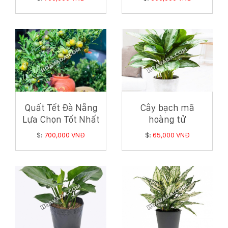
Tỵ
Quất Tết Đà Nẵng
Cây bạch mã
Lựa Chọn Tốt Nhất
hoàng tử
Để Đón Xuân Ấy Tỵ
$:
700,000 VNĐ
$:
65,000 VNĐ
2025