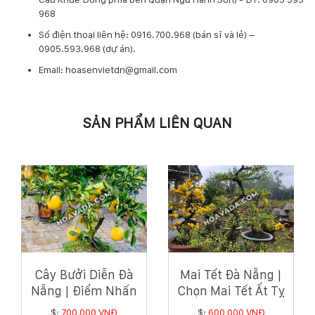
968
​Số điện thoại liên hệ: 0916.700.968 (bán sỉ và lẻ) –
0905.593.968 (dự án).
Email: hoasenvietdn@gmail.com
SẢN PHẨM LIÊN QUAN
Cây Bưởi Diễn Đà
Mai Tết Đà Nẵng |
Nẵng | Điểm Nhấn
Chọn Mai Tết Ất Tỵ
Rực Rỡ Cho Tết Ất
Đẹp Tại Hoa Và Đá
$:
700,000 VNĐ
$:
600,000 VNĐ