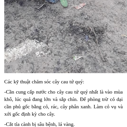
Các kỹ thuật chăm sóc cây cau tứ quý:
-Cần cung cấp nước cho cây cau tứ quý nhất là vào mùa
khô, lúc quả đang lớn và sắp chín. Để phòng trừ cỏ dại
cần phủ gốc bằng cỏ, rác, cây phân xanh. Làm cỏ vụ và
xới gốc định kỳ cho cây.
-Cắt tỉa cành bị sâu bệnh, lá vàng.