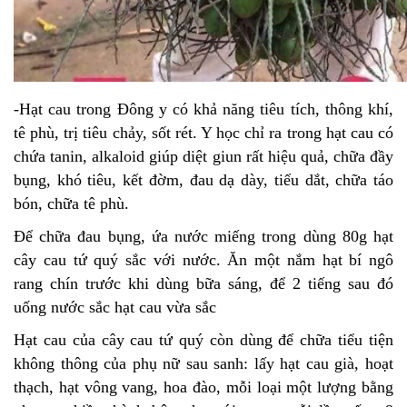
-Hạt cau trong Đông y có khả năng tiêu tích, thông khí,
tê phù, trị tiêu chảy, sốt rét. Y học chỉ ra trong hạt cau có
chứa tanin, alkaloid giúp diệt giun rất hiệu quả, chữa đầy
bụng, khó tiêu, kết đờm, đau dạ dày, tiểu dắt, chữa táo
bón, chữa tê phù.
Để chữa đau bụng, ứa nước miếng trong dùng 80g hạt
cây cau tứ quý sắc với nước. Ăn một nắm hạt bí ngô
rang chín trước khi dùng bữa sáng, để 2 tiếng sau đó
uống nước sắc hạt cau vừa sắc
Hạt cau của cây cau tứ quý còn dùng để chữa tiểu tiện
không thông của phụ nữ sau sanh: lấy hạt cau già, hoạt
thạch, hạt vông vang, hoa đào, mỗi loại một lượng bằng