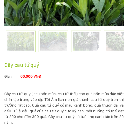
KỸ
THUẬT
TRỒNG
CÂY
HÌNH
Cây cau tứ quý
ẢNH
Giá :
60,000 VNĐ
LIÊN
Cây cau tứ quý ( cau bốn mùa, cau tứ thời) cho quả bốn mùa đặc biệt
HỆ
chín tập trung vào dịp Tết Âm lịch nên giá thành cau tứ quý trên thị
trường rất cao. Quả cau tứ quý có màu xanh bóng, quả thuôn dài và
đều. Tỉ lệ đậu quả của cau tứ quý cực kỳ cao. mỗi buồng có thể đạt
từ 200 cho đến 300 quả. Cây cau tứ quý có tuổi thọ canh tác trên 20
năm.