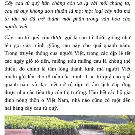
132
Cây cau tứ quý hẳn chẳng còn xa lạ với mỗi chúng ta,
-
cau tứ quý không đơn thuần là một một loại cây nữa mà
168
từ lâu nó đã trở thành một phần trong văn hóa của
Võ
người Việt.
Chí
Công
Cây cau tứ quý còn được gọi là cau tứ thời, giống như
-
Hòa
tên gọi của mình giống cau này cho quả quanh năm.
Quý
Trong truyền thống của người Việt, trong các dịp lễ tết
-
các ngày giỗ tổ tiên, miếng trầu miếng cau là không thể
TP.
thiếu, đó chính là tấm lòng thành kính mà người Việt
Đà
Nẵng
muốn gửi lên cho tổ tiên của mình. Cau tứ quý cho quả
quanh năm và đặc biệt nở rộ dịp tết âm lịch đáp ứng
được nhu cầu tiêu thụ của thị trường. Hầu hết các hộ gia
đình nông thôn ở Việt Nam, nhà nào cũng có một đến
hai hàng cây cau tứ quý.