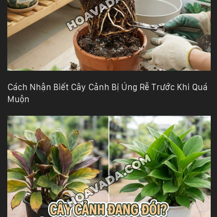
Cách Nhận Biết Cây Cảnh Bị Úng Rễ Trước Khi Quá
Muộn