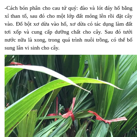
-Cách bón phân cho cau tứ quý: đào và lót đáy hố bằng
xỉ than tổ, sau đó cho một lớp đất mỏng lên rồi đặt cây
vào. Đổ bột xơ dừa vào hố, xơ dừa có tác dụng làm đất
tơi xốp và cung cấp dưỡng chất cho cây. Sau đó tưới
nước nữa là xong, trong quá trình nuôi trồng, có thể bổ
sung lân vi sinh cho cây.