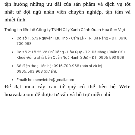
tận hưởng những ưu đãi của sản phẩm và dịch vụ tốt
nhất từ đội ngũ nhân viên chuyên nghiệp, tận tâm và
nhiệt tình.
Thông tin liên hệ Công ty TNHH Cây Xanh Cảnh Quan Hoa Sen Việt
Cơ sở 1: 573 Nguyễn Hữu Thọ - Cẩm Lệ - TP. Đà Nẵng - ĐT: 0916
700 968
Cơ sở 2: Lô 25 Võ Chí Công - Hòa Quý - TP. Đà Nẵng (Chân Cầu
Khuê Đông phía bên Quận Ngũ Hành Sơn) - ĐT: 0905 593 968
​Số điện thoại liên hệ: 0916.700.968 (bán sỉ và lẻ) –
0905.593.968 (dự án).
Email: hoasenvietdn@gmail.com
Để đặt mua cây cau tứ quý có thể liên hệ Web:
h
oavada.com để được tư vấn và hỗ trợ miễn phí