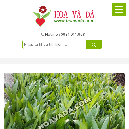
TRANG
CHỦ
GIỚI
Hotline : 0931.914.968
THIỆU
DỰ
ÁN
SẢN
PHẨM
DỊCH
VỤ