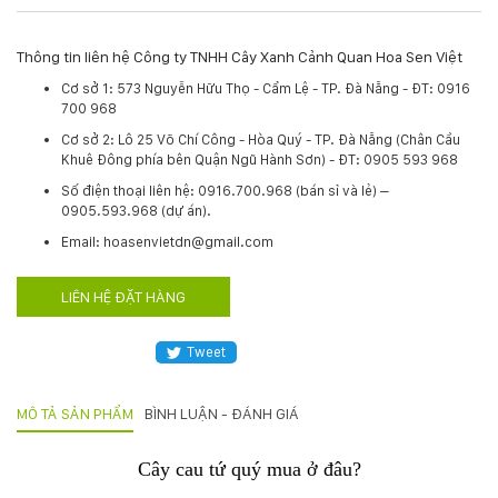
Hotline
:
Thông tin liên hệ Công ty TNHH Cây Xanh Cảnh Quan Hoa Sen Việt
0931.914.968
Cơ sở 1:
573 Nguyễn Hữu Thọ - Cẩm Lệ - TP. Đà Nẵng - ĐT: 0916
700 968
Cơ sở 2: Lô 25 Võ Chí Công - Hòa Quý - TP. Đà Nẵng (Chân Cầu
hoasenvietdn@gmail.com
Khuê Đông phía bên Quận Ngũ Hành Sơn) - ĐT: 0905 593 968
​Số điện thoại liên hệ: 0916.700.968 (bán sỉ và lẻ) –
0905.593.968 (dự án).
573
Email: hoasenvietdn@gmail.com
Nguyễn
Hữu
Thọ
LIÊN HỆ ĐẶT HÀNG
-
Cẩm
Tweet
Lệ
-
Đà
MÔ TẢ SẢN PHẨM
BÌNH LUẬN - ĐÁNH GIÁ
nẵng
Cây cau tứ quý mua ở đâu?