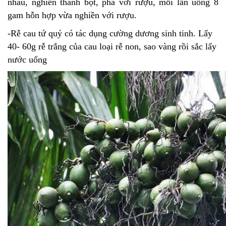
nhau, nghiền thành bột, pha với rượu, mỗi lần uống 8
gam hỗn hợp vừa nghiền với rượu.
-Rễ cau tứ quý có tác dụng cường dương sinh tinh. Lấy
40- 60g rễ trắng của cau loại rễ non, sao vàng rồi sắc lấy
nước uống