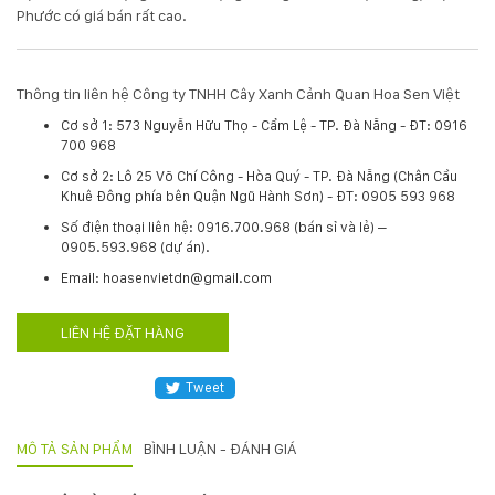
Phước có giá bán rất cao.
KỸ
THUẬT
Thông tin liên hệ Công ty TNHH Cây Xanh Cảnh Quan Hoa Sen Việt
Cơ sở 1: 573 Nguyễn Hữu Thọ - Cẩm Lệ - TP. Đà Nẵng - ĐT: 0916
TRỒNG
700 968
CÂY
Cơ sở 2: Lô 25 Võ Chí Công - Hòa Quý - TP. Đà Nẵng (Chân Cầu
Khuê Đông phía bên Quận Ngũ Hành Sơn) - ĐT: 0905 593 968
HÌNH
​Số điện thoại liên hệ: 0916.700.968 (bán sỉ và lẻ) –
0905.593.968 (dự án).
ẢNH
Email: hoasenvietdn@gmail.com
LIÊN
LIÊN HỆ ĐẶT HÀNG
HỆ
Tweet
MÔ TẢ SẢN PHẨM
BÌNH LUẬN - ĐÁNH GIÁ