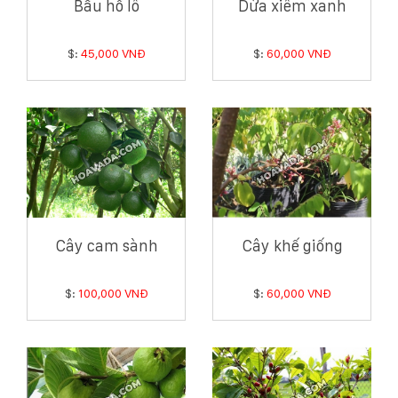
Bầu hồ lô
Dừa xiêm xanh
$:
45,000 VNĐ
$:
60,000 VNĐ
Cây cam sành
Cây khế giống
$:
100,000 VNĐ
$:
60,000 VNĐ