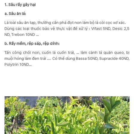
1. Sâu rầy gây hại
a. Sâu ăn lá:
Là loài sâu ăn tạp, thường cắn phá đọt non làm bộ lá còi cọc xơ xác.
Dùng các loại thuốc bảo vệ thực vật để xử lý : Vifast 5ND, Desic 2,5
ND, Trebon 10ND …
b. Rầy mềm, rệp sáp, rệp dính:
Tấn công chồi non, cuốn lá cuốn trái, … làm cành lá quăn queo, bị
muội hóng làm đen trái …. Có thể dùng Bassa 50ND, Supracide 40ND,
Polytrin 10ND…