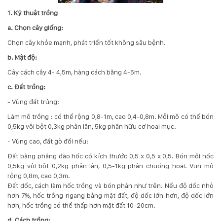
132
1. Kỹ thuật trồng
-
168
a. Chọn cây giống:
Võ
Chọn cây khỏe mạnh, phát triển tốt không sâu bệnh.
Chí
Công
b. Mật độ:
-
Cây cách cây 4- 4,5m, hàng cách bằng 4-5m.
Hòa
Quý
c. Đất trồng:
-
- Vùng đất trủng:
TP.
Đà
Làm mô trồng : có thể rộng 0,8-1m, cao 0,4-0,8m. Mỗi mô có thể bón
Nẵng
0,5kg vôi bột 0,3kg phân lân, 5kg phân hữu cơ hoai mục.
- Vùng cao, đất gò đồi nếu:
Đất bằng phẳng đào hốc có kích thước 0,5 x 0,5 x 0,5. Bón mỗi hốc
0,5kg vôi bột 0,2kg phân lân, 0,5-1kg phân chuồng hoai. Vun mô
rộng 0,8m, cao 0,3m.
Đất dốc, cách làm hốc trồng và bón phân như trên. Nếu độ dốc nhỏ
hơn 7%, hốc trồng ngang bằng mặt đất, độ dốc lớn hơn, độ dốc lớn
hơn, hốc trồng có thể thấp hơn mặt đất 10-20cm.
d. Cách trồng: