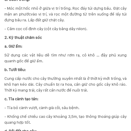
- Móc một hốc nhỏ ở giữa vị trí trồng. Rọc đáy túi dựng bầu. Đặt cây
mận an phướcvào vị trí, và rọc một đường từ trên xuống để lấy túi
đựng bầu ra. Lấp đất giữ chặt cây.
- Cắm cọc cố định cây (cột cây bằng dây nilon).
2. Kỹ thuật chăm sóc
a. Giữ ẩm:
Sử dụng các vật liệu dễ tìm như rơm rạ, cỏ khô … đậy phủ xung
quanh gốc để giữ ẩm.
b. Tưới tiêu:
Cung cấp nước cho cây thường xuyên nhất là ở thời kỳ mới trồng, và
khô hạn kéo dài. Cây chuẩn bị ra hoa, cần giữ cho gốc cây khô ráo.
Thời kỳ mang trái, cây rất cần nước để nuôi trái.
c. Tỉa cành tạo tán:
- Tỉa bỏ cành vượt, cành già cỗi, sâu bệnh.
- Khống chế chiều cao cây khoảng 3,5m, tạo thông thoáng giúp cây
quang hợp tốt.