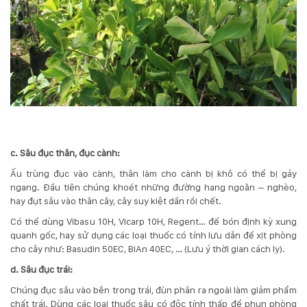
c. Sâu đục thân, đục cành:
Ấu trùng đục vào cành, thân làm cho cành bị khô có thể bị gảy
ngang. Đầu tiên chúng khoét những đường hang ngoằn – nghèo,
hay đụt sâu vào thân cây, cây suy kiệt dần rồi chết.
Có thể dùng Vibasu 10H, Vicarp 10H, Regent… để bón định kỳ xung
quanh gốc, hay sử dụng các loại thuốc có tính lưu dẫn để xịt phòng
cho cây như: Basudin 50EC, BiAn 40EC, … (Lưu ý thời gian cách ly).
d. Sâu đục trái:
Chúng đục sâu vào bên trong trái, đùn phân ra ngoài làm giảm phẩm
chất trái. Dùng các loại thuốc sâu có độc tính thấp để phun phòng