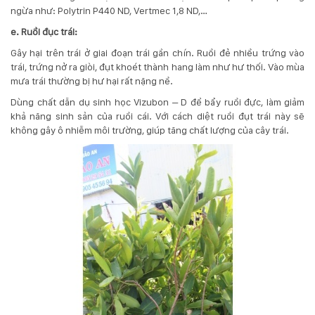
ngừa như: Polytrin P440 ND, Vertmec 1,8 ND,…
e. Ruồi đục trái:
Gây hại trên trái ở giai đoạn trái gần chín. Ruồi đẻ nhiều trứng vào
trái, trứng nở ra giòi, đụt khoét thành hang làm như hư thối. Vào mùa
mưa trái thường bị hư hại rất nặng nề.
Dùng chất dẫn dụ sinh học Vizubon – D để bẩy ruồi đực, làm giảm
khả năng sinh sản của ruồi cái. Với cách diệt ruồi đụt trái này sẽ
không gây ô nhiễm môi trường, giúp tăng chất lượng của cây trái.