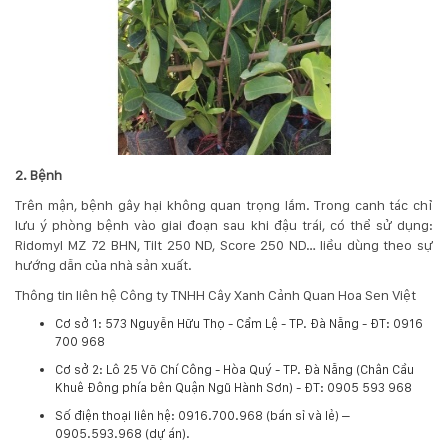
2. Bệnh
Trên mận, bệnh gây hại không quan trọng lắm. Trong canh tác chỉ
lưu ý phòng bệnh vào giai đoạn sau khi đậu trái, có thể sử dụng:
Ridomyl MZ 72 BHN, Tilt 250 ND, Score 250 ND… liều dùng theo sự
hướng dẫn của nhà sản xuất.
Thông tin liên hệ Công ty TNHH Cây Xanh Cảnh Quan Hoa Sen Việt
Cơ sở 1: 573 Nguyễn Hữu Thọ - Cẩm Lệ - TP. Đà Nẵng - ĐT: 0916
700 968
Cơ sở 2: Lô 25 Võ Chí Công - Hòa Quý - TP. Đà Nẵng (Chân Cầu
Khuê Đông phía bên Quận Ngũ Hành Sơn) - ĐT: 0905 593 968
​Số điện thoại liên hệ: 0916.700.968 (bán sỉ và lẻ) –
0905.593.968 (dự án).