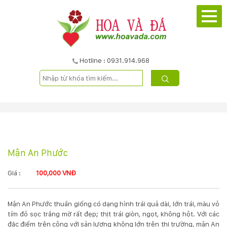
TRANG
CHỦ
GIỚI
Hotline : 0931.914.968
THIỆU
DỰ
ÁN
Mận An Phước
SẢN
PHẨM
Giá :
100,000 VNĐ
DỊCH
Mận An Phước thuần giống có dạng hình trái quả dài, lớn trái, màu vỏ
tím đỏ sọc trắng mờ rất đẹp; thịt trái giòn, ngọt, không hột. Với các
VỤ
đặc điểm trên cộng với sản lượng không lớn trên thị trường, mận An