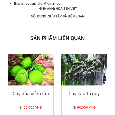
Email: hoasenvietdn@gmail.com
HÌNH ẢNH: HOA SEN VIỆT
NỘI DUNG: SƯU TẦM VÀ BIÊN SOẠN
SẢN PHẨM LIÊN QUAN
Cây dừa xiêm lùn
Cây cau tứ quý
$:
60,000 VNĐ
$:
60,000 VNĐ