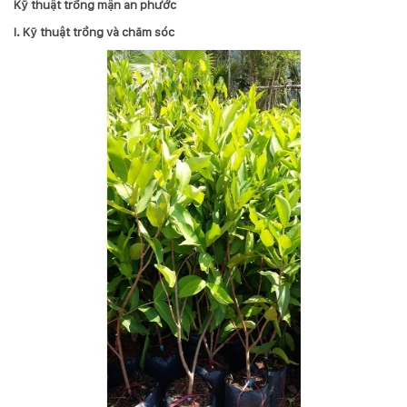
Kỹ thuật trồng mận an phước
Hotline
I. Kỹ thuật trồng và chăm sóc
:
0931.914.968
hoasenvietdn@gmail.com
573
Nguyễn
Hữu
Thọ
-
Cẩm
Lệ
-
Đà
nẵng