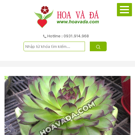
TRANG
CHỦ
GIỚI
Hotline : 0931.914.968
THIỆU
DỰ
ÁN
SẢN
PHẨM
DỊCH
VỤ