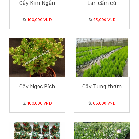
Cây Kim Ngân
Lan cẩm cù
$:
100,000 VNĐ
$:
45,000 VNĐ
Cây Ngọc Bích
Cây Tùng thơm
$:
100,000 VNĐ
$:
65,000 VNĐ