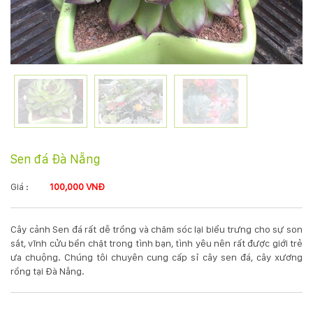
KỸ
THUẬT
TRỒNG
CÂY
HÌNH
Sen đá Đà Nẵng
ẢNH
Giá :
100,000 VNĐ
LIÊN
Cây cảnh Sen đá rất dễ trồng và chăm sóc lại biểu trưng cho sự son
HỆ
sắt, vĩnh cửu bền chặt trong tình bạn, tình yêu nên rất được giới trẻ
ưa chuộng. Chúng tôi chuyên cung cấp sỉ cây sen đá, cây xương
rồng tại Đà Nẵng.