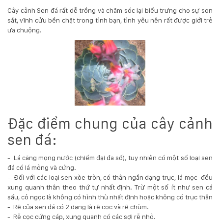
132
Cây cảnh Sen đá rất dễ trồng và chăm sóc lại biểu trưng cho sự son
-
sắt, vĩnh cửu bền chặt trong tình bạn, tình yêu nên rất được giới trẻ
168
ưa chuộng.
Võ
Chí
Công
-
Hòa
Quý
-
TP.
Đà
Đặc điểm chung của cây cảnh
Nẵng
sen đá:
- Lá căng mọng nước (chiếm đại đa số), tuy nhiên có một số loại sen
đá có lá mỏng và cứng.
- Đối với các loại sen xòe tròn, có thân ngắn dạng trục, lá mọc đều
xung quanh thân theo thứ tự nhất định. Trừ một số ít như sen cá
sấu, cỏ ngọc là không có hình thù nhất định hoặc không có trục thân
- Rễ của sen đá có 2 dạng là rễ cọc và rễ chùm.
- Rễ cọc cứng cáp, xung quanh có các sợi rễ nhỏ.