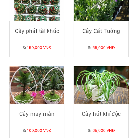
Cây phát tài khúc
Cây Cát Tường
$:
150,000 VNĐ
$:
65,000 VNĐ
Cây may mắn
Cây hút khí độc
$:
100,000 VNĐ
$:
65,000 VNĐ