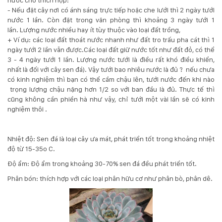
- Nếu đặt cây nơi có ánh sáng trực tiếp hoặc che lưới thì 2 ngày tưới
nước 1 lần. Còn đặt trong văn phòng thì khoảng 3 ngày tưới 1
lần. Lượng nước nhiều hay ít tùy thuộc vào loại đất trồng,
+ Ví dụ: các loại đất thoát nước nhanh như đất tro trấu pha cát thì 1
ngày tưới 2 lần vẫn được.Các loại đất giữ nước tốt như đất đỏ, có thể
3 - 4 ngày tưới 1 lần. Lượng nước tưới là điều rất khó điều khiển,
nhất là đối với cây sen đá). Vậy tưới bao nhiêu nước là đủ ? nếu chưa
có kinh nghiệm thì bạn có thể cầm chậu lên, tưới nước đến khi nào
trọng lượng chậu nặng hơn 1/2 so với ban đầu là đủ. Thực tế thì
cũng không cần phiền hà như vậy, chỉ tưới một vài lần sẽ có kinh
nghiệm thôi .
Nhiệt độ: Sen đá là loại cây ưa mát, phát triển tốt trong khoảng nhiệt
độ từ 15-35o C.
Độ ẩm: Độ ẩm trong khoảng 30-70% sen đá đều phát triển tốt.
Phân bón: thích hợp với các loại phân hữu cơ như phân bò, phân dê.