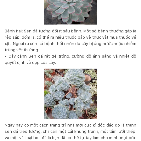
Bệnh hại: Sen đá tương đối ít sâu bệnh. Một số bệnh thường gặp là
rệp sáp, đốm lá, có thể ra hiệu thuốc bảo vệ thực vật mua thuốc về
xịt. Ngoài ra còn có bệnh thối nhũn do cây bị úng nước hoặc nhiễm
trùng vết thương.
- Cây cảnh Sen đá rất dễ trồng, cường độ ánh sáng và nhiệt độ
quyết định vẻ đẹp của cây.
Ngày nay có một cách trang trí nhà mới cực kì độc đáo đó là tranh
sen đá treo tường, chỉ cần một cái khung tranh, một tấm lưới thép
và một vài loại hoa đá là bạn đã có thể tự tay làm cho mình một bức