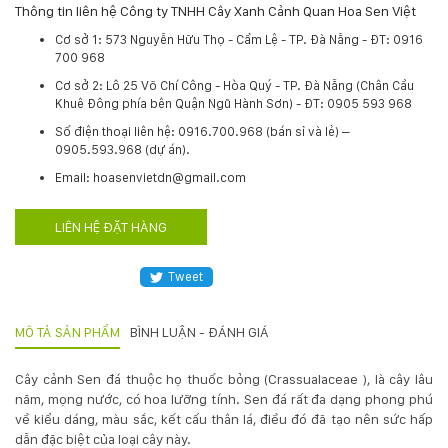
Thông tin liên hệ Công ty TNHH Cây Xanh Cảnh Quan Hoa Sen Việt
Hotline
Cơ sở 1: 573 Nguyễn Hữu Thọ - Cẩm Lệ - TP. Đà Nẵng - ĐT: 0916
:
700 968
0931.914.968
Cơ sở 2: Lô 25 Võ Chí Công - Hòa Quý - TP. Đà Nẵng (Chân Cầu
Khuê Đông phía bên Quận Ngũ Hành Sơn) - ĐT: 0905 593 968
​Số điện thoại liên hệ: 0916.700.968 (bán sỉ và lẻ) –
hoasenvietdn@gmail.com
0905.593.968 (dự án).
Email: hoasenvietdn@gmail.com
573
Nguyễn
LIÊN HỆ ĐẶT HÀNG
Hữu
Thọ
Tweet
-
Cẩm
Lệ
MÔ TẢ SẢN PHẨM
BÌNH LUẬN - ĐÁNH GIÁ
-
Đà
Cây cảnh Sen đá thuộc họ thuốc bỏng (Crassualaceae ), là cây lâu
nẵng
năm, mọng nước, có hoa lưỡng tính. Sen đá rất đa dạng phong phú
về kiểu dáng, màu sắc, kết cấu thân lá, điều đó đã tạo nên sức hấp
dẫn đặc biệt của loại cây này.