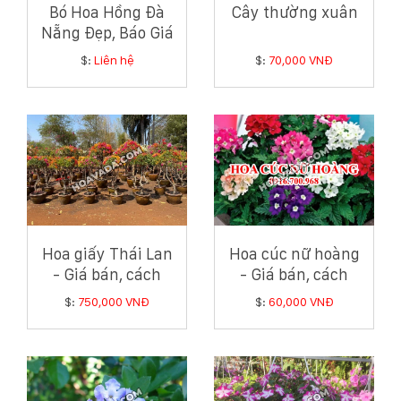
Bó Hoa Hồng Đà
Cây thường xuân
Nẵng Đẹp, Báo Giá
Sỉ Lẻ Tốt Nhất 2025
$:
Liên hệ
$:
70,000 VNĐ
Hoa giấy Thái Lan
Hoa cúc nữ hoàng
- Giá bán, cách
- Giá bán, cách
trồng và chăm sóc
trồng và chăm sóc
$:
750,000 VNĐ
$:
60,000 VNĐ
hoa giấy Thái Lan
hoa cúc nữ hoàng