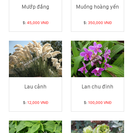
Mướp đắng
Muồng hoàng yến
$:
45,000 VNĐ
$:
350,000 VNĐ
Lau cảnh
Lan chu đinh
$:
12,000 VNĐ
$:
100,000 VNĐ