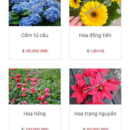
Cẩm tú cầu
Hoa đồng tiền
$:
45,000 VNĐ
$:
Liên hệ
Hoa hồng
Hoa trạng nguyên
$:
100,000 VNĐ
$:
65,000 VNĐ