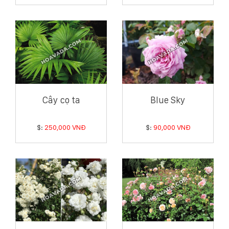
Cây cọ ta
Blue Sky
$:
250,000 VNĐ
$:
90,000 VNĐ