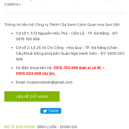
Calabria ).
KỸ
THUẬT
Thông tin liên hệ Công ty TNHH Cây Xanh Cảnh Quan Hoa Sen Việt
TRỒNG
Cơ sở 1: 573 Nguyễn Hữu Thọ - Cẩm Lệ - TP. Đà Nẵng - ĐT:
0916 700 968
CÂY
Cơ sở 2: Lô 25 Võ Chí Công - Hòa Quý - TP. Đà Nẵng (Chân
Cầu Khuê Đông phía bên Quận Ngũ Hành Sơn) - ĐT: 0905 593
968
HÌNH
​Số điện thoại liên hệ:
0916.700.968 (bán sỉ và lẻ) –
ẢNH
0905.593.968 (dự án).
Email: hoasenvietdn@gmail.com
LIÊN
LIÊN HỆ ĐẶT HÀNG
HỆ
Tweet
MÔ TẢ SẢN PHẨM
BÌNH LUẬN - ĐÁNH GIÁ