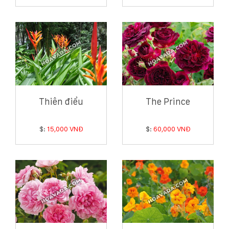
Thiên điểu
The Prince
$:
15,000 VNĐ
$:
60,000 VNĐ