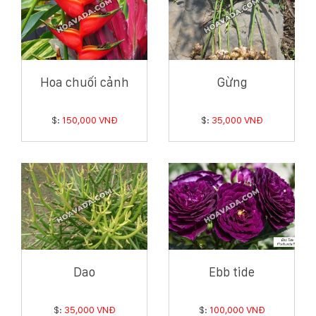
Hoa chuối cảnh
Gừng
$:
150,000 VNĐ
$:
35,000 VNĐ
Dao
Ebb tide
$:
35,000 VNĐ
$:
100,000 VNĐ