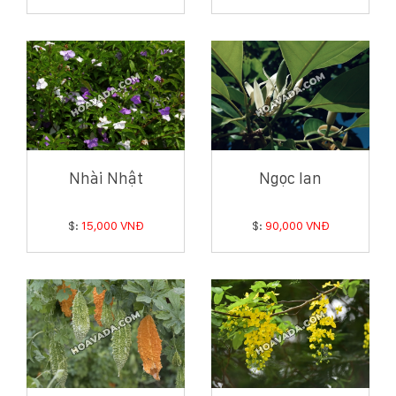
Nhài Nhật
Ngọc lan
$:
15,000 VNĐ
$:
90,000 VNĐ