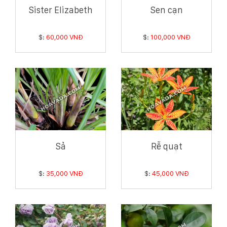
Sister Elizabeth
Sen cạn
$:
60,000 VNĐ
$:
100,000 VNĐ
Sả
Rễ quạt
$:
35,000 VNĐ
$:
45,000 VNĐ