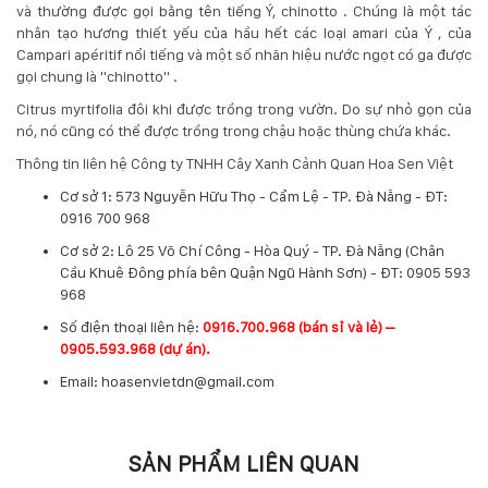
132
và thường được gọi bằng tên tiếng Ý, chinotto . Chúng là một tác
-
nhân tạo hương thiết yếu của hầu hết các loại amari của Ý , của
168
Campari apéritif nổi tiếng và một số nhãn hiệu nước ngọt có ga được
Võ
gọi chung là "chinotto" .
Chí
Citrus myrtifolia đôi khi được trồng trong vườn. Do sự nhỏ gọn của
Công
nó, nó cũng có thể được trồng trong chậu hoặc thùng chứa khác.
-
Hòa
Thông tin liên hệ Công ty TNHH Cây Xanh Cảnh Quan Hoa Sen Việt
Quý
Cơ sở 1: 573 Nguyễn Hữu Thọ - Cẩm Lệ - TP. Đà Nẵng - ĐT:
-
0916 700 968
TP.
Đà
Cơ sở 2: Lô 25 Võ Chí Công - Hòa Quý - TP. Đà Nẵng (Chân
Nẵng
Cầu Khuê Đông phía bên Quận Ngũ Hành Sơn) - ĐT: 0905 593
968
​Số điện thoại liên hệ:
0916.700.968 (bán sỉ và lẻ) –
0905.593.968 (dự án).
Email: hoasenvietdn@gmail.com
SẢN PHẨM LIÊN QUAN