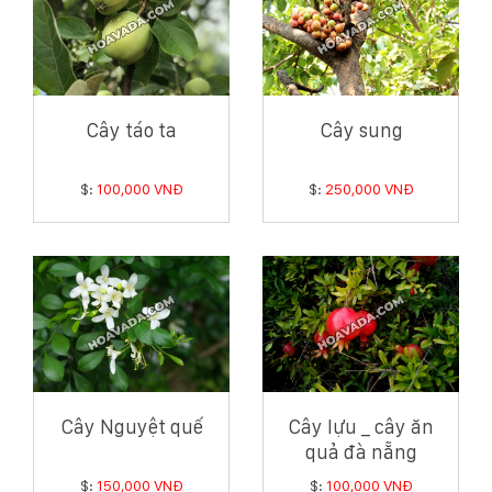
Cây táo ta
Cây sung
$:
100,000 VNĐ
$:
250,000 VNĐ
Cây Nguyệt quế
Cây lựu _ cây ăn
quả đà nẵng
$:
150,000 VNĐ
$:
100,000 VNĐ