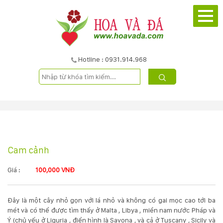
TRANG
CHỦ
GIỚI
Hotline : 0931.914.968
THIỆU
DỰ
ÁN
Cam cảnh
SẢN
PHẨM
Giá :
100,000 VNĐ
DỊCH
Đây là một cây nhỏ gọn với lá nhỏ và không có gai mọc cao tới ba
mét và có thể được tìm thấy ở Malta , Libya , miền nam nước Pháp và
VỤ
Ý (chủ yếu ở Liguria , điển hình là Savona , và cả ở Tuscany , Sicily và