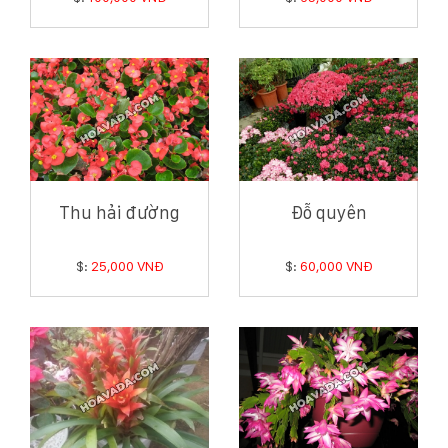
Thu hải đường
Đỗ quyên
$:
25,000 VNĐ
$:
60,000 VNĐ