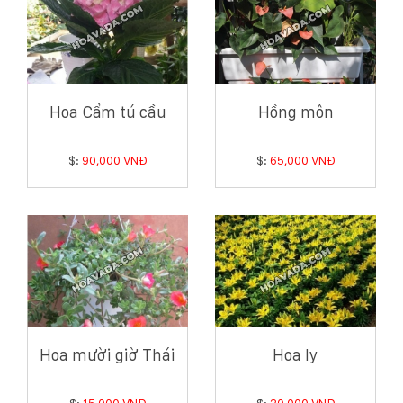
Hoa Cẩm tú cầu
Hồng môn
$:
90,000 VNĐ
$:
65,000 VNĐ
Hoa mười giờ Thái
Hoa ly
$:
15,000 VNĐ
$:
20,000 VNĐ