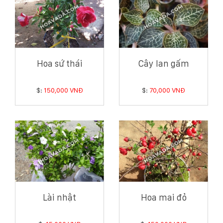
Hoa sứ thái
Cây lan gấm
$:
150,000 VNĐ
$:
70,000 VNĐ
Lài nhật
Hoa mai đỏ