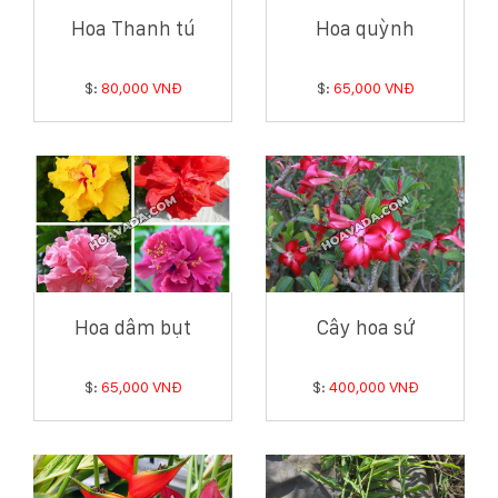
Hoa Thanh tú
Hoa quỳnh
$:
80,000 VNĐ
$:
65,000 VNĐ
Hoa dâm bụt
Cây hoa sứ
$:
65,000 VNĐ
$:
400,000 VNĐ