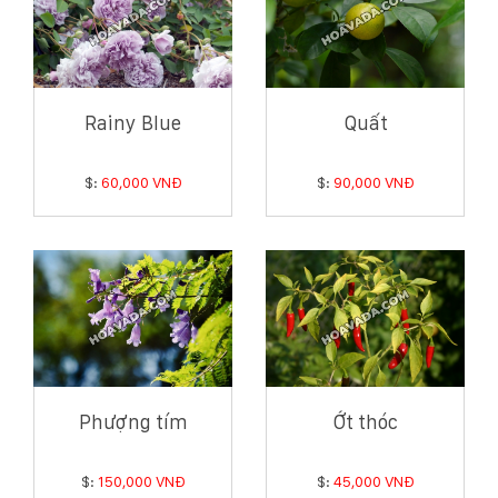
Rainy Blue
Quất
$:
60,000 VNĐ
$:
90,000 VNĐ
Phượng tím
Ớt thóc
$:
150,000 VNĐ
$:
45,000 VNĐ