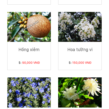
Hồng xiêm
Hoa tường vi
$:
90,000 VNĐ
$:
150,000 VNĐ