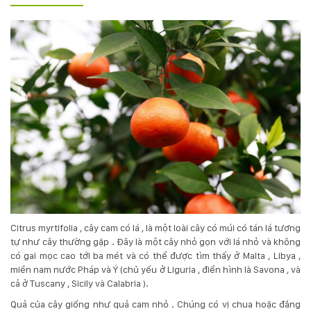
Hotline
:
0931.914.968
hoasenvietdn@gmail.com
573
Nguyễn
Hữu
Thọ
-
Cẩm
Lệ
Citrus myrtifolia , cây cam có lá , là một loài cây có múi có tán lá tương
-
tự như cây thường gặp . Đây là một cây nhỏ gọn với lá nhỏ và không
Đà
có gai mọc cao tới ba mét và có thể được tìm thấy ở Malta , Libya ,
nẵng
miền nam nước Pháp và Ý (chủ yếu ở Liguria , điển hình là Savona , và
cả ở Tuscany , Sicily và Calabria ).
Quả của cây giống như quả cam nhỏ . Chúng có vị chua hoặc đắng