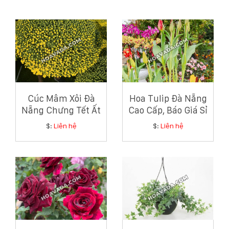
Cúc Mâm Xôi Đà
Hoa Tulip Đà Nẵng
Nẵng Chưng Tết Ất
Cao Cấp, Báo Giá Sỉ
Tỵ Đẹp, Ý Nghĩa
Và Lẻ Tốt Nhất
$:
Liên hệ
$:
Liên hệ
Nhất