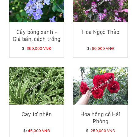
Cây bông xanh -
Hoa Ngọc Thảo
Giá bán, cách trồng
và chăm sóc cây
$:
350,000 VNĐ
$:
60,000 VNĐ
bông xanh
Cây tơ nhện
Hoa hồng cổ Hải
Phòng
$:
45,000 VNĐ
$:
250,000 VNĐ