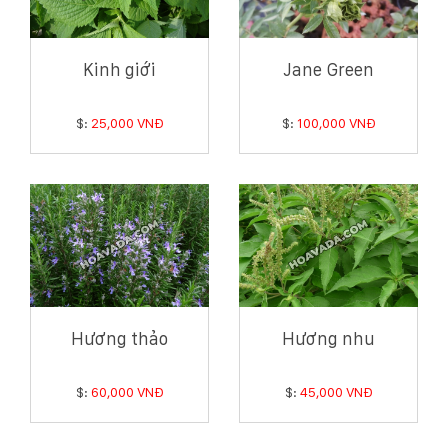
Kinh giới
Jane Green
$:
25,000 VNĐ
$:
100,000 VNĐ
Hương thảo
Hương nhu
$:
60,000 VNĐ
$:
45,000 VNĐ