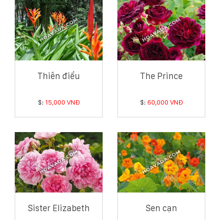
Thiên điểu
The Prince
$:
15,000 VNĐ
$:
60,000 VNĐ
Sister Elizabeth
Sen cạn