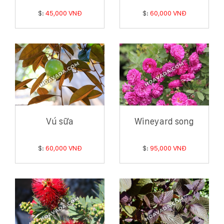
$:
45,000 VNĐ
$:
60,000 VNĐ
Vú sữa
Wineyard song
$:
60,000 VNĐ
$:
95,000 VNĐ