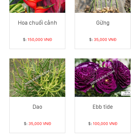
Hoa chuối cảnh
Gừng
$:
150,000 VNĐ
$:
35,000 VNĐ
Dao
Ebb tide
$:
35,000 VNĐ
$:
100,000 VNĐ