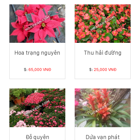
Hoa trạng nguyên
Thu hải đường
$:
65,000 VNĐ
$:
25,000 VNĐ
Đỗ quyên
Dứa vạn phát