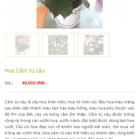
KỸ
THUẬT
TRỒNG
CÂY
HÌNH
Hoa Cẩm tú cầu
ẢNH
Giá :
90,000 VNĐ
LIÊN
Cẩm tú cầu là cây hoa thân mộc, hoa vô tính, lúc đầu hoa màu trắng
HỆ
sau biến dần thành màu lam hay màu hồng, màu hoa phụ thuộc vào
độ PH của đất, cây ưa bóng râm ẩm thấp. Cẩm tú cầu được trồng
rộng rãi trong các vườn hoa, vườn cảnh, đặc biệt được dùng làm hoa
cưới. Cây có hoa đẹp rực rỡ khiến mọi người mê mẩn, tìm mua về
trồng tại vườn nhà. Hoa cẩm tú cầu thể hiện sự thành tâm, lòng biết