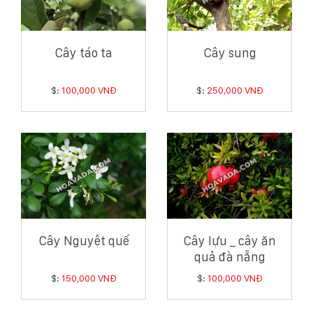
Cây táo ta
Cây sung
$:
100,000 VNĐ
$:
250,000 VNĐ
Cây Nguyệt quế
Cây lựu _ cây ăn
quả đà nẵng
$:
150,000 VNĐ
$:
100,000 VNĐ