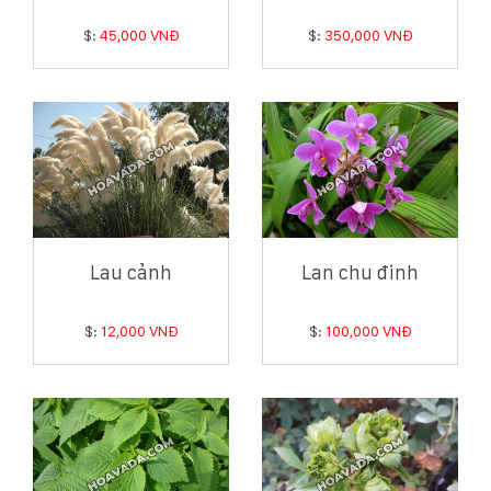
$:
45,000 VNĐ
$:
350,000 VNĐ
Lau cảnh
Lan chu đinh
$:
12,000 VNĐ
$:
100,000 VNĐ