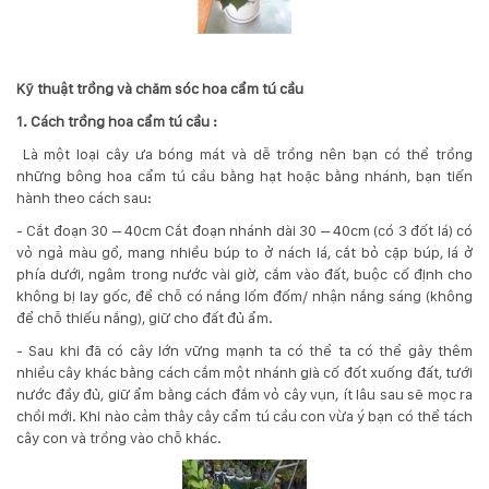
Kỹ thuật trồng và chăm sóc hoa cẩm tú cầu
1. Cách trồng hoa cẩm tú cầu :
Là một loại cây ưa bóng mát và dễ trồng nên bạn có thể trồng
những bông hoa cẩm tú cầu bằng hạt hoặc bằng nhánh, bạn tiến
hành theo cách sau:
- Cắt đoạn 30 – 40cm Cắt đoạn nhánh dài 30 – 40cm (có 3 đốt lá) có
vỏ ngả màu gổ, mang nhiều búp to ở nách lá, cắt bỏ cặp búp, lá ở
phía dưới, ngâm trong nước vài giờ, cắm vào đất, buộc cố định cho
không bị lay gốc, để chỗ có nắng lốm đốm/ nhận nắng sáng (không
để chỗ thiếu nắng), giữ cho đất đủ ẩm.
- Sau khi đã có cây lớn vững mạnh ta có thể ta có thể gây thêm
nhiều cây khác bằng cách cắm một nhánh già cố đốt xuống đất, tưới
nước đầy đủ, giữ ẩm bằng cách đắm vỏ cây vụn, ít lâu sau sẽ mọc ra
chồi mới. Khi nào cảm thây cây cẩm tú cầu con vừa ý bạn có thể tách
cây con và trồng vào chỗ khác.