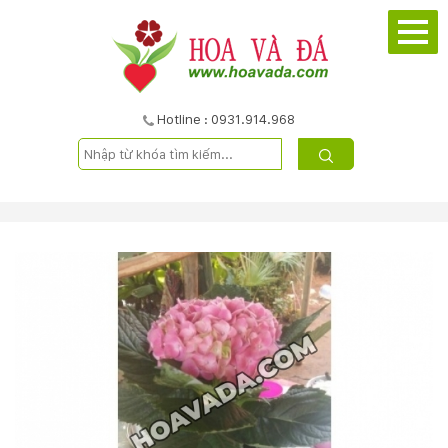
TRANG
CHỦ
GIỚI
Hotline : 0931.914.968
THIỆU
DỰ
ÁN
SẢN
PHẨM
DỊCH
VỤ