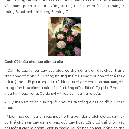
với thành phần10-10-10. Vùng khí hậu ấm bón phân vào tháng 5
tháng 6, nơi lạnh thì tháng 6 tháng 7.
Cách đổi màu cho hoa cẩm tú cầu
- Cẩm tú cầu là loài cây đặc biệt, có thể sống trên đất chua, trung
tính hoặc có tính vôi. Không những thế màu sắc của hoa có thể thay
đổi tuỳ theo độ pH trong đất. Ở đất chua cây sẽ cho hoa màu lam, đất
trung tính Hoa cẩm tú cầu có màu trắng sữa, đất có độ pH > 7 hoa có
màu tím hoặc hồng, Có độ pH =7 hoa có màu trắng sữa.
- Tùy theo sở thích của người chơi mà ta trồng ở đất có độ pH khác
nhau.
- Muốn hoa có màu lam vào mùa hè thu bón dung dịch clorua sắt hay
có thể chôn vài cây đinh gỉ vào gốc cây hoặc cũng có thể chôn vào
đất một ít clorua nhôm , clorua magie. Muốn hoa có màu hồng có thể