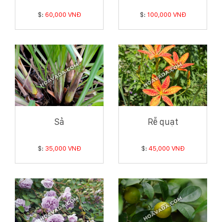
$:
60,000 VNĐ
$:
100,000 VNĐ
Sả
Rễ quạt
$:
35,000 VNĐ
$:
45,000 VNĐ