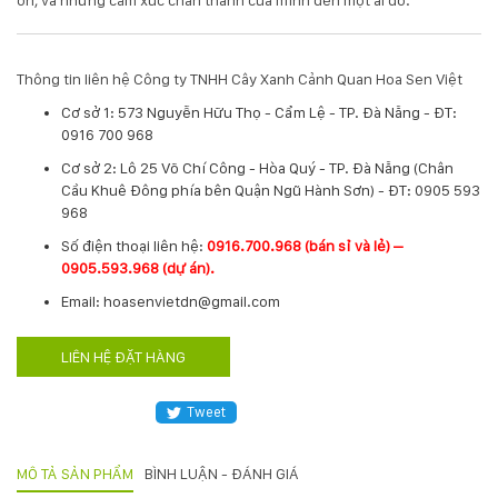
ơn, và những cảm xúc chân thành của mình đến một ai đó.
Hotline
:
0931.914.968
Thông tin liên hệ Công ty TNHH Cây Xanh Cảnh Quan Hoa Sen Việt
Cơ sở 1: 573 Nguyễn Hữu Thọ - Cẩm Lệ - TP. Đà Nẵng - ĐT:
0916 700 968
hoasenvietdn@gmail.com
Cơ sở 2: Lô 25 Võ Chí Công - Hòa Quý - TP. Đà Nẵng (Chân
Cầu Khuê Đông phía bên Quận Ngũ Hành Sơn) - ĐT: 0905 593
968
573
​Số điện thoại liên hệ:
0916.700.968 (bán sỉ và lẻ) –
Nguyễn
0905.593.968 (dự án).
Hữu
Thọ
Email: hoasenvietdn@gmail.com
-
Cẩm
LIÊN HỆ ĐẶT HÀNG
Lệ
-
Đà
Tweet
nẵng
MÔ TẢ SẢN PHẨM
BÌNH LUẬN - ĐÁNH GIÁ