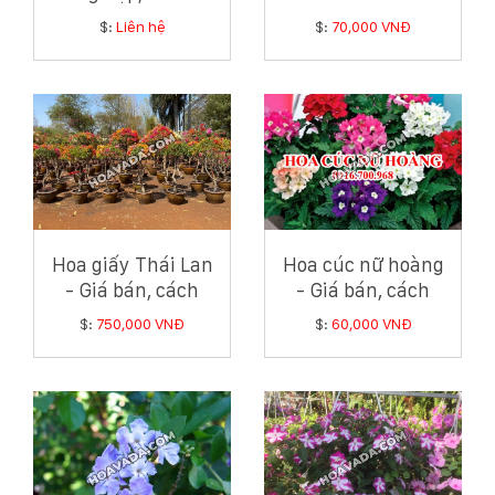
Sỉ Lẻ Tốt Nhất 2025
$:
Liên hệ
$:
70,000 VNĐ
Hoa giấy Thái Lan
Hoa cúc nữ hoàng
- Giá bán, cách
- Giá bán, cách
trồng và chăm sóc
trồng và chăm sóc
$:
750,000 VNĐ
$:
60,000 VNĐ
hoa giấy Thái Lan
hoa cúc nữ hoàng