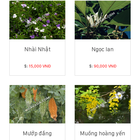
Nhài Nhật
Ngọc lan
$:
15,000 VNĐ
$:
90,000 VNĐ
Mướp đắng
Muồng hoàng yến