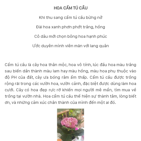
132
HOA CẨM TÚ CẦU
-
168
Khi thu sang cẩm tú cầu bừng nở
Võ
Đài hoa xanh phơn phớt trắng, hồng
Chí
Công
Cô dâu mới chọn bông hoa hạnh phúc
-
Ước duyên mình viên mãn với lang quân
Hòa
Quý
-
Cẩm tú cầu là cây hoa thân mộc, hoa vô tính, lúc đầu hoa màu trắng
TP.
sau biến dần thành màu lam hay màu hồng, màu hoa phụ thuộc vào
Đà
độ PH của đất, cây ưa bóng râm ẩm thấp. Cẩm tú cầu được trồng
Nẵng
rộng rãi trong các vườn hoa, vườn cảnh, đặc biệt được dùng làm hoa
cưới. Cây có hoa đẹp rực rỡ khiến mọi người mê mẩn, tìm mua về
trồng tại vườn nhà. Hoa cẩm tú cầu thể hiện sự thành tâm, lòng biết
ơn, và những cảm xúc chân thành của mình đến một ai đó.