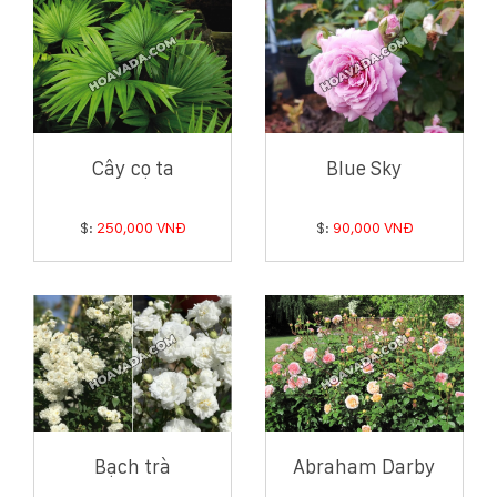
Cây cọ ta
Blue Sky
$:
250,000 VNĐ
$:
90,000 VNĐ
Bạch trà
Abraham Darby