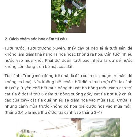
2. Cách chăm sóc hoa cẩm tú cầu
Tưới nước: Tưới thường xuyên, thấy cây bị héo lá là tưới liền để
không làm giảm khả năng ra hoa hoặc không ra hoa. Cần tưới nhiều
nước vào mùa khô. Phải dự đoán tưới bao nhiêu là đủ để nước
không còn đọng trên bề mặt của đất.
Tỉa cành: Trong mùa đông trễ nhất là đầu xuân (tỉa muộn thì năm đó
không có hoa). Nếu không biết chắc thời điểm thích hợp để tỉa cành
thì cứ giữ yên chờ hết mùa bông thì cắt bỏ bông (nếu cành cao thì
cắt tỉa ở đốt lá thứ 6 đếm từ bông xuống gốc/ cắt tỉa bớt tuỳ chiều
cao của cây- cắt tỉa quá nhiều sẽ giảm hoa vào mùa sau). Chừa lại
những cành mùa trước không có hoa (để được hoa vào mùa mới)
(tháng 3,4,5 là mùa thu ở Úc, tỉa cành vào tháng 3-4)