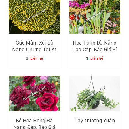
Cúc Mâm Xôi Đà
Hoa Tulip Đà Nẵng
Nẵng Chưng Tết Ất
Cao Cấp, Báo Giá Sỉ
Tỵ Đẹp, Ý Nghĩa
Và Lẻ Tốt Nhất
$:
Liên hệ
$:
Liên hệ
Nhất
Bó Hoa Hồng Đà
Cây thường xuân
Nẵng Đẹp, Báo Giá