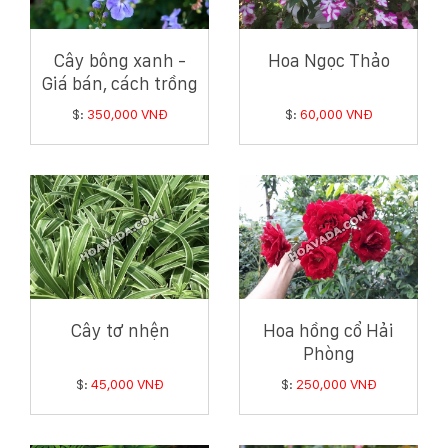
Cây bông xanh -
Hoa Ngọc Thảo
Giá bán, cách trồng
và chăm sóc cây
$:
350,000 VNĐ
$:
60,000 VNĐ
bông xanh
Cây tơ nhện
Hoa hồng cổ Hải
Phòng
$:
45,000 VNĐ
$:
250,000 VNĐ