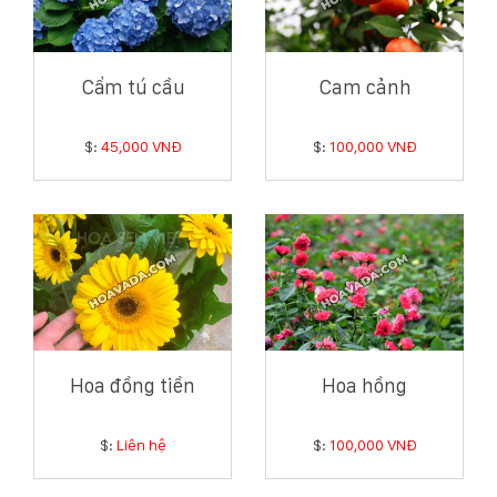
Cẩm tú cầu
Cam cảnh
$:
45,000 VNĐ
$:
100,000 VNĐ
Hoa đồng tiền
Hoa hồng
$:
Liên hệ
$:
100,000 VNĐ