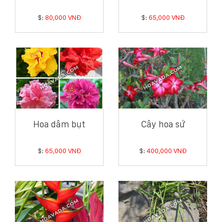
$:
80,000 VNĐ
$:
65,000 VNĐ
Hoa dâm bụt
Cây hoa sứ
$:
65,000 VNĐ
$:
400,000 VNĐ