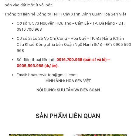
bón vào đất một ít vôi bột.
Thông tin liên hệ Công ty TNHH Cây Xanh Cảnh Quan Hoa Sen Việt
Cơ sở 1: 573 Nguyễn Hữu Thọ - Cẩm Lệ - TP. Đà Nẵng - ĐT:
0916 700 968
Cơ sở 2: Lô 25 Võ Chí Công - Hòa Quý - TP. Đà Nẵng (Chân
Cầu Khuê Đông phía bên Quận Ngũ Hành Sơn) - ĐT: 0905 593
968
​Số điện thoại liên hệ:
0916.700.968 (bán sỉ và lẻ) –
0905.593.968 (dự án).
Email: hoasenvietdn@gmail.com
HÌNH ẢNH: HOA SEN VIỆT
NỘI DUNG: SƯU TẦM VÀ BIÊN SOẠN
SẢN PHẨM LIÊN QUAN