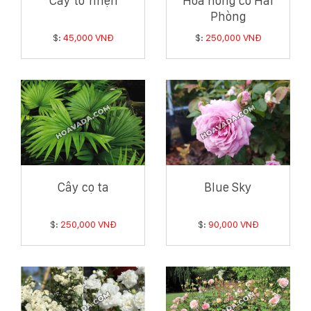
Cây tơ nhện
Hoa hồng cổ Hải
Phòng
$:
45,000 VNĐ
$:
250,000 VNĐ
Cây cọ ta
Blue Sky
$:
250,000 VNĐ
$:
90,000 VNĐ