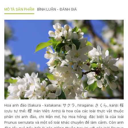
Hotline
MÔ TẢ SẢN PHẨM
BÌNH LUẬN - ĐÁNH GIÁ
:
0931.914.968
hoasenvietdn@gmail.com
573
Nguyễn
Hữu
Thọ
-
Cẩm
Lệ
-
Đà
Hoa anh đào (Sakura - katakana: サクラ, hiragana: さくら, kanji: 桜
nẵng
(cựu tự thể: 櫻 Hán Việt: Anh)) là hoa của các loài thực vật thuộc
phân chi anh đào, chi Mận mơ, họ Hoa hồng; đặc biệt là của loài
Prunus serrulata và một số loài khác chuyên để làm cảnh. Còn anh