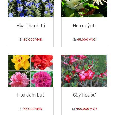
Hoa Thanh tú
Hoa quỳnh
$:
80,000 VNĐ
$:
65,000 VNĐ
Hoa dâm bụt
Cây hoa sứ
$:
65,000 VNĐ
$:
400,000 VNĐ