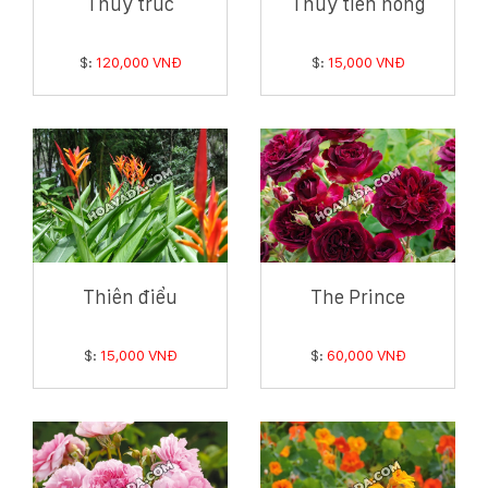
Thuỷ trúc
Thuỷ tiên hồng
$:
120,000 VNĐ
$:
15,000 VNĐ
Thiên điểu
The Prince
$:
15,000 VNĐ
$:
60,000 VNĐ