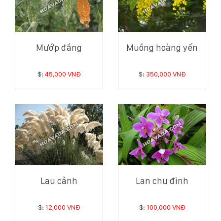
Mướp đắng
Muồng hoàng yến
$:
45,000 VNĐ
$:
350,000 VNĐ
Lau cảnh
Lan chu đinh
$:
12,000 VNĐ
$:
100,000 VNĐ