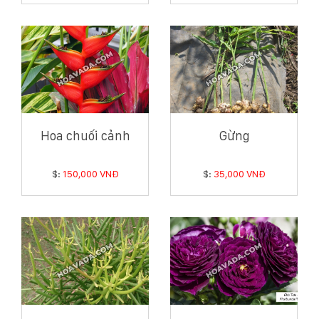
Hoa chuối cảnh
Gừng
$:
150,000 VNĐ
$:
35,000 VNĐ