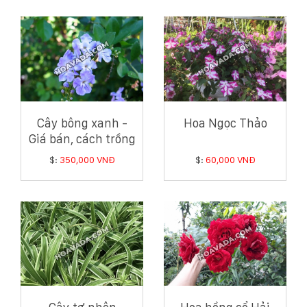
Cây bông xanh -
Hoa Ngọc Thảo
Giá bán, cách trồng
và chăm sóc cây
$:
350,000 VNĐ
$:
60,000 VNĐ
bông xanh