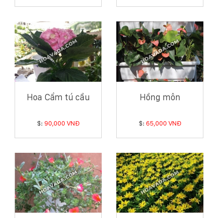
Hoa Cẩm tú cầu
Hồng môn
$:
90,000 VNĐ
$:
65,000 VNĐ