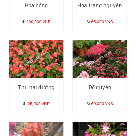
Hoa hồng
Hoa trạng nguyên
$:
100,000 VNĐ
$:
65,000 VNĐ
Thu hải đường
Đỗ quyên
$:
25,000 VNĐ
$:
60,000 VNĐ