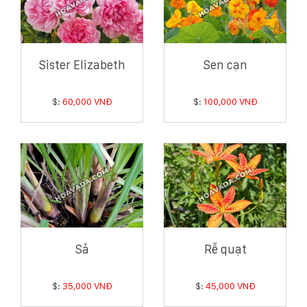
Sister Elizabeth
Sen cạn
$:
60,000 VNĐ
$:
100,000 VNĐ
Sả
Rễ quạt
$:
35,000 VNĐ
$:
45,000 VNĐ