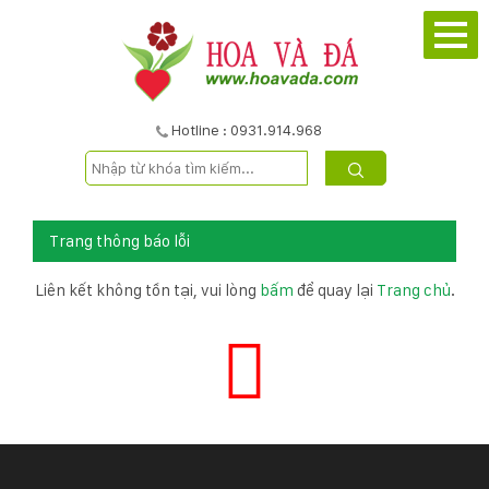
TRANG
CHỦ
GIỚI
Hotline : 0931.914.968
THIỆU
DỰ
Trang thông báo lỗi
ÁN
Liên kết không tồn tại, vui lòng
bấm
để quay lại
Trang chủ
.
SẢN
PHẨM
DỊCH
VỤ