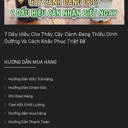
132
-
168
Võ
Chí
Công
7 Dấu Hiệu Cho Thấy Cây Cảnh Đang Thiếu Dinh
-
Dưỡng Và Cách Khắc Phục Triệt Để
Hòa
Quý
-
TP.
HƯỚNG DẪN MUA HÀNG
Đà
Nẵng
Hướng Dẫn Đổi/ Trả Hàng
Hướng Dẫn Chăm Sóc
Phí Giao Hàng
Cam Kết Chất Lượng
Hướng dẫn mua hàng
Hướng Dẫn Thanh Toán