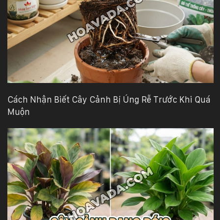
Hotline
:
0931.914.968
hoasenvietdn@gmail.com
Cách Nhận Biết Cây Cảnh Bị Úng Rễ Trước Khi Quá
573
Nguyễn
Muộn
Hữu
Thọ
-
Cẩm
Lệ
-
Đà
nẵng