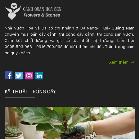
KỸ
THUẬT
Nhà Vườn Hoa Và Đá có chi nhánh ở Đà Nẵng- Huế- Quảng Nam
chuyên mua bán cây cảnh, thi công cây cảnh, thi công sân vườn.
TRỒNG
Cam kết chất lượng và giá cả tốt nhất thị trường. Liên hệ:
0905.593.968 - 0916.700.968 để biết thêm chi tiết. Trân trọng cảm
CÂY
ơn quý khách
Xem thêm
HÌNH
ẢNH
KỸ THUẬT TRỒNG CÂY
LIÊN
HỆ