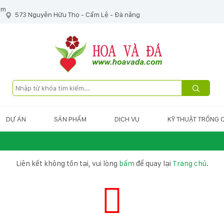
om
573 Nguyễn Hữu Thọ - Cẩm Lệ - Đà nẵng
DỰ ÁN
SẢN PHẨM
DỊCH VỤ
KỸ THUẬT TRỒNG 
Liên kết không tồn tại, vui lòng
bấm
để quay lại
Trang chủ
.