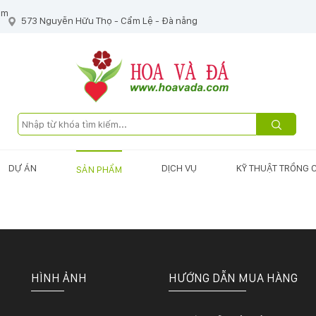
om
573 Nguyễn Hữu Thọ - Cẩm Lệ - Đà nẵng
DỰ ÁN
DỊCH VỤ
KỸ THUẬT TRỒNG 
SẢN PHẨM
HÌNH ẢNH
HƯỚNG DẪN MUA HÀNG