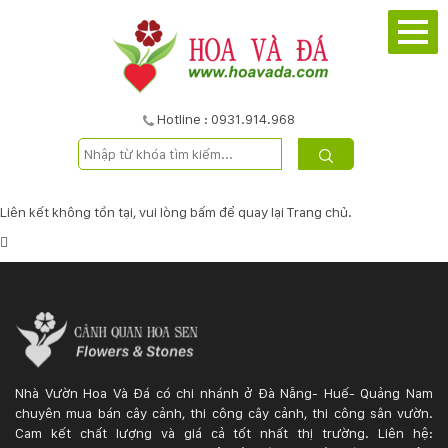
TRANG
CHỦ
GIỚI
Hotline : 0931.914.968
THIỆU
DỰ
Liên kết không tồn tại, vui lòng
bấm
để quay lại
Trang chủ
.
ÁN
SẢN
PHẨM
DỊCH
Nhà Vườn Hoa Và Đá có chi nhánh ở Đà Nẵng- Huế- Quảng Nam
chuyên mua bán cây cảnh, thi công cây cảnh, thi công sân vườn.
VỤ
Cam kết chất lượng và giá cả tốt nhất thị trường. Liên hệ: