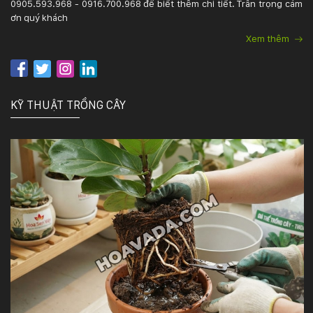
0905.593.968 - 0916.700.968 để biết thêm chi tiết. Trân trọng cảm
ơn quý khách
KỸ
Xem thêm
THUẬT
TRỒNG
KỸ THUẬT TRỒNG CÂY
CÂY
HÌNH
ẢNH
LIÊN
HỆ