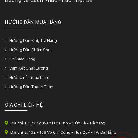
132
-
168
Võ
HƯỚNG DẪN MUA HÀNG
Chí
Công
-
Hướng Dẫn Đổi/ Trả Hàng
Hòa
Hướng Dẫn Chăm Sóc
Quý
-
Phí Giao Hàng
TP.
Cam Kết Chất Lượng
Đà
Nẵng
Hướng dẫn mua hàng
Hướng Dẫn Thanh Toán
ĐỊA CHỈ LIÊN HỆ
Địa chỉ 1: 573 Nguyễn Hữu Thọ - Cẩm Lệ - Đà nẵng
Địa chỉ 2: 132 - 168 Võ Chí Công - Hòa Quý - TP. Đà Nẵng