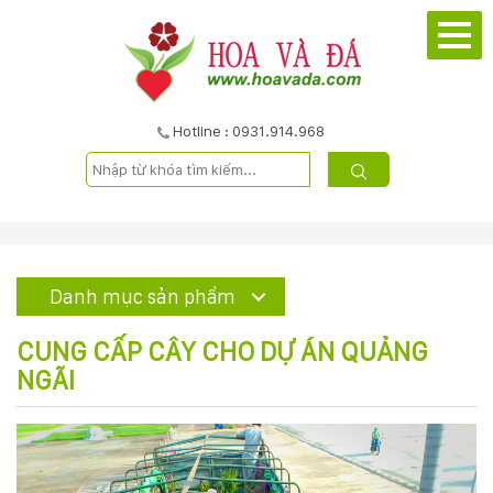
TRANG
CHỦ
GIỚI
Hotline : 0931.914.968
THIỆU
DỰ
ÁN
Danh mục sản phẩm
SẢN
CUNG CẤP CÂY CHO DỰ ÁN QUẢNG
NGÃI
PHẨM
DỊCH
VỤ