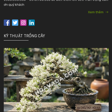
132
ơn quý khách
-
Xem thêm
168
Võ
Chí
Công
-
KỸ THUẬT TRỒNG CÂY
Hòa
Quý
-
TP.
Đà
Nẵng