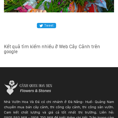
Hotline
:
0931.914.968
Tweet
hoasenvietdn@gmail.com
Kết quả tìm kiếm nhiều ở Web Cây Cảnh trên
google
573
Nguyễn
Hữu
Thọ
-
Cẩm
Lệ
-
Đà
nẵng
Nhà Vườn Hoa Và Đá có chi nhánh ở Đà Nẵng- Huế- Quảng Nam
chuyên mua bán cây cảnh, thi công cây cảnh, thi công sân vườn.
Cam kết chất lượng và giá cả tốt nhất thị trường. Liên hệ:
0905.593.968 - 0916.700.968 để biết thêm chi tiết. Trân trọng cảm