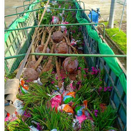
KỸ
THUẬT
TRỒNG
CÂY
HÌNH
ẢNH
LIÊN
HỆ