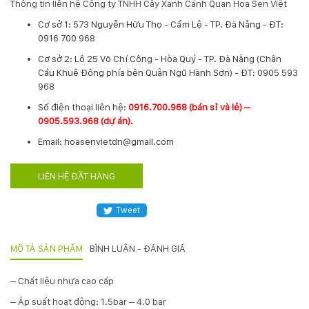
Thông tin liên hệ Công ty TNHH Cây Xanh Cảnh Quan Hoa Sen Việt
KỸ
Cơ sở 1: 573 Nguyễn Hữu Thọ - Cẩm Lệ - TP. Đà Nẵng - ĐT:
0916 700 968
THUẬT
Cơ sở 2: Lô 25 Võ Chí Công - Hòa Quý - TP. Đà Nẵng (Chân
Cầu Khuê Đông phía bên Quận Ngũ Hành Sơn) - ĐT: 0905 593
TRỒNG
968
CÂY
​Số điện thoại liên hệ:
0916.700.968 (bán sỉ và lẻ) –
0905.593.968 (dự án).
Email: hoasenvietdn@gmail.com
HÌNH
ẢNH
LIÊN HỆ ĐẶT HÀNG
LIÊN
Tweet
HỆ
MÔ TẢ SẢN PHẨM
BÌNH LUẬN - ĐÁNH GIÁ
– Chất liệu nhựa cao cấp
– Áp suất hoạt động: 1.5bar – 4.0 bar