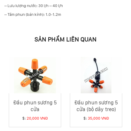
– Lưu lượng nước: 30 l/h – 40 l/h
Hotline
:
– Tầm phun (bán kính): 1.0-1.2m
0931.914.968
SẢN PHẨM LIÊN QUAN
hoasenvietdn@gmail.com
573
Nguyễn
Hữu
Thọ
-
Cẩm
Lệ
-
Đầu phun sương 5
Đầu phun sương 5
Đà
cửa
cửa (bộ dây treo)
nẵng
$:
20,000 VNĐ
$:
35,000 VNĐ