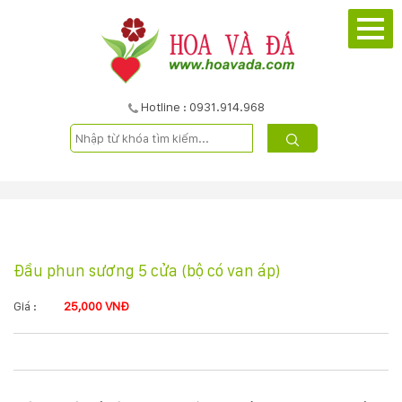
TRANG
CHỦ
GIỚI
Hotline : 0931.914.968
THIỆU
DỰ
ÁN
Đầu phun sương 5 cửa (bộ có van áp)
SẢN
PHẨM
Giá :
25,000 VNĐ
DỊCH
VỤ