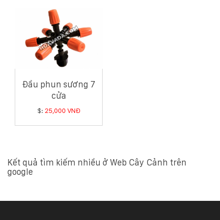
132
-
168
Võ
Chí
Công
-
Hòa
Quý
Đầu phun sương 7
-
cửa
TP.
$:
25,000 VNĐ
Đà
Nẵng
Kết quả tìm kiếm nhiều ở Web Cây Cảnh trên
google