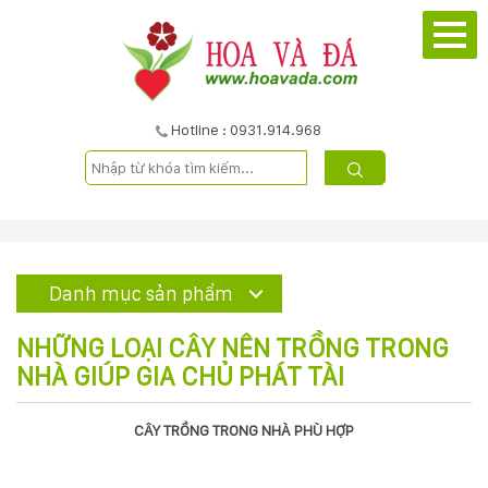
TRANG
CHỦ
GIỚI
Hotline : 0931.914.968
THIỆU
DỰ
ÁN
Danh mục sản phẩm
SẢN
NHỮNG LOẠI CÂY NÊN TRỒNG TRONG
PHẨM
NHÀ GIÚP GIA CHỦ PHÁT TÀI
DỊCH
CÂY TRỒNG TRONG NHÀ PHÙ HỢP
VỤ