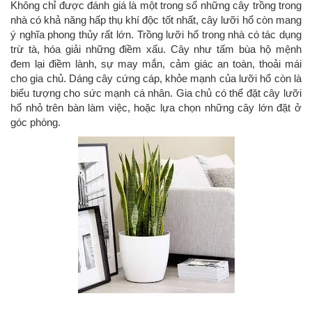
Không chỉ được đánh giá là một trong số những cây trồng trong
132
-
nhà có khả năng hấp thụ khí độc tốt nhất, cây lưỡi hổ còn mang
168
ý nghĩa phong thủy rất lớn. Trồng lưỡi hổ trong nhà có tác dụng
Võ
trừ tà, hóa giải những điềm xấu. Cây như tấm bùa hộ mệnh
Chí
đem lại điềm lành, sự may mắn, cảm giác an toàn, thoải mái
Công
cho gia chủ. Dáng cây cứng cáp, khỏe mạnh của lưỡi hổ còn là
-
biểu tượng cho sức mạnh cá nhân. Gia chủ có thể đặt cây lưỡi
Hòa
hổ nhỏ trên bàn làm việc, hoặc lựa chọn những cây lớn đặt ở
Quý
góc phòng.
-
TP.
Đà
Nẵng