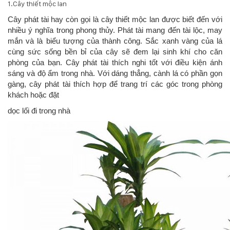
1.Cây thiết mộc lan
KỸ
Cây phát tài hay còn gọi là cây thiết mộc lan được biết đến với
nhiều ý nghĩa trong phong thủy. Phát tài mang đến tài lộc, may
THUẬT
mắn và là biểu tượng của thành công. Sắc xanh vàng của lá
cùng sức sống bền bỉ của cây sẽ đem lại sinh khí cho căn
TRỒNG
phòng của bạn. Cây phát tài thích nghi tốt với điều kiện ánh
sáng và độ ẩm trong nhà. Với dáng thẳng, cành lá có phần gọn
CÂY
gàng, cây phát tài thích hợp để trang trí các góc trong phòng
khách hoặc đặt
HÌNH
dọc lối đi trong nhà
ẢNH
LIÊN
HỆ