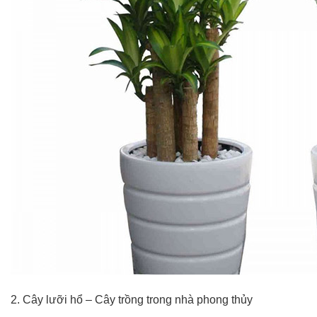
Hotline
:
0931.914.968
hoasenvietdn@gmail.com
573
Nguyễn
Hữu
Thọ
-
Cẩm
Lệ
-
Đà
nẵng
2. Cây lưỡi hổ – Cây trồng trong nhà phong thủy