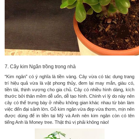
7. Cây kim Ngân trồng trong nhà
“Kim ngân” có ý nghĩa là tiền vàng. Cây vừa có tác dụng trang
trí hiệu quả vừa là vật phong thủy, đem lại may mắn, giàu có,
tiền tài, thịnh vượng cho gia chủ. Cây có nhiều hình dáng, kích
thước bởi thân mềm dễ uốn, dễ tạo hình. Chính vì lý do này nên
cây có thể trưng bày ở nhiều không gian khác nhau từ bàn làm
việc đến đại sảnh lớn. Gỗ kim ngân vừa đẹp vừa thơm, mịn nên
được dùng để in tiền tại Mỹ và Anh nên kim ngân còn có tên
tiếng Anh là Money tree. Thật thú vị phải không nào!