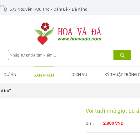
om
573 Nguyễn Hữu Thọ - Cẩm Lệ - Đà nẵng
DỰ ÁN
DỊCH VỤ
KỸ THUẬT TRỒNG 
SẢN PHẨM
bị tưới
Vòi tưới nhỏ giọt bù 
Giá :
2,800 VNĐ