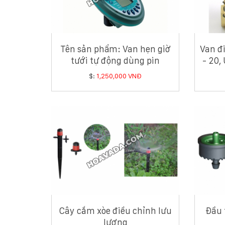
Tên sản phẩm: Van hẹn giờ
Van đ
tưới tự động dùng pin
- 20,
Galcon 9001
40 
$:
1,250,000 VNĐ
Cây cắm xòe điều chỉnh lưu
Đầu 
lượng