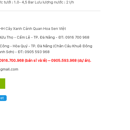
c tưới : 1.0- 4,5 Bar Lưu lượng nước : 2 l/h
TNHH Cây Xanh Cảnh Quan Hoa Sen Việt
Hữu Thọ - Cẩm Lệ - TP. Đà Nẵng - ĐT: 0916 700 968
í Công - Hòa Quý - TP. Đà Nẵng (Chân Cầu Khuê Đông
nh Sơn) - ĐT: 0905 593 968
0916.700.968 (bán sỉ và lẻ) – 0905.593.968 (dự án).
@gmail.com
et