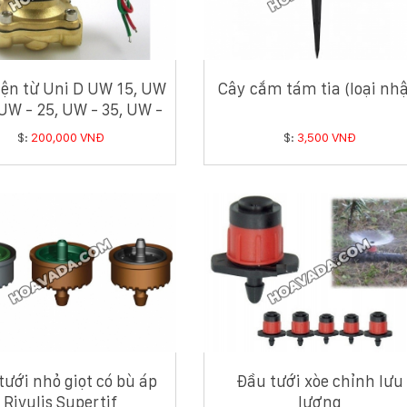
iện từ Uni D UW 15, UW
Cây cắm tám tia (loại nhậ
 UW - 25, UW - 35, UW -
UW - 50 ( 2 màu đen,
$:
200,000 VNĐ
$:
3,500 VNĐ
trắng)
tưới nhỏ giọt có bù áp
Đầu tưới xòe chỉnh lưu
Rivulis Supertif
lượng