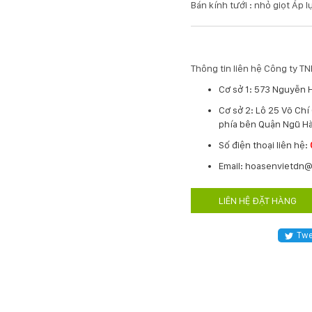
Bán kính tưới : nhỏ giọt Áp lự
Thông tin liên hệ Công ty 
Cơ sở 1: 573 Nguyễn 
Cơ sở 2: Lô 25 Võ Ch
phía bên Quận Ngũ Hà
​Số điện thoại liên hệ:
Email: hoasenvietdn
LIÊN HỆ ĐẶT HÀNG
Twe